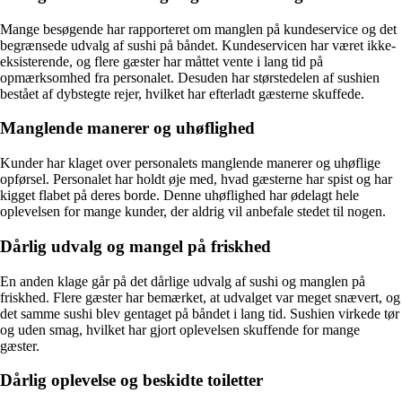
Mange besøgende har rapporteret om manglen på kundeservice og det
begrænsede udvalg af sushi på båndet. Kundeservicen har været ikke-
eksisterende, og flere gæster har måttet vente i lang tid på
opmærksomhed fra personalet. Desuden har størstedelen af sushien
bestået af dybstegte rejer, hvilket har efterladt gæsterne skuffede.
Manglende manerer og uhøflighed
Kunder har klaget over personalets manglende manerer og uhøflige
opførsel. Personalet har holdt øje med, hvad gæsterne har spist og har
kigget flabet på deres borde. Denne uhøflighed har ødelagt hele
oplevelsen for mange kunder, der aldrig vil anbefale stedet til nogen.
Dårlig udvalg og mangel på friskhed
En anden klage går på det dårlige udvalg af sushi og manglen på
friskhed. Flere gæster har bemærket, at udvalget var meget snævert, og
det samme sushi blev gentaget på båndet i lang tid. Sushien virkede tør
og uden smag, hvilket har gjort oplevelsen skuffende for mange
gæster.
Dårlig oplevelse og beskidte toiletter