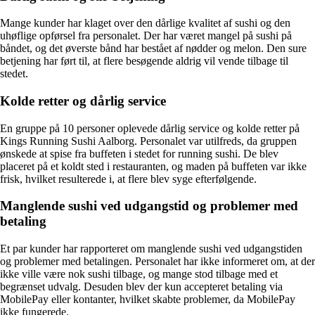
Mange kunder har klaget over den dårlige kvalitet af sushi og den
uhøflige opførsel fra personalet. Der har været mangel på sushi på
båndet, og det øverste bånd har bestået af nødder og melon. Den sure
betjening har ført til, at flere besøgende aldrig vil vende tilbage til
stedet.
Kolde retter og dårlig service
En gruppe på 10 personer oplevede dårlig service og kolde retter på
Kings Running Sushi Aalborg. Personalet var utilfreds, da gruppen
ønskede at spise fra buffeten i stedet for running sushi. De blev
placeret på et koldt sted i restauranten, og maden på buffeten var ikke
frisk, hvilket resulterede i, at flere blev syge efterfølgende.
Manglende sushi ved udgangstid og problemer med
betaling
Et par kunder har rapporteret om manglende sushi ved udgangstiden
og problemer med betalingen. Personalet har ikke informeret om, at der
ikke ville være nok sushi tilbage, og mange stod tilbage med et
begrænset udvalg. Desuden blev der kun accepteret betaling via
MobilePay eller kontanter, hvilket skabte problemer, da MobilePay
ikke fungerede.