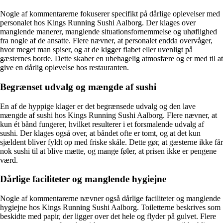
Nogle af kommentarerne fokuserer specifikt på dårlige oplevelser med
personalet hos Kings Running Sushi Aalborg. Der klages over
manglende manerer, manglende situationsfornemmelse og uhøflighed
fra nogle af de ansatte. Flere nævner, at personalet endda overvåger,
hvor meget man spiser, og at de kigger flabet eller uvenligt på
gæsternes borde. Dette skaber en ubehagelig atmosfære og er med til at
give en dårlig oplevelse hos restauranten.
Begrænset udvalg og mængde af sushi
En af de hyppige klager er det begrænsede udvalg og den lave
mængde af sushi hos Kings Running Sushi Aalborg. Flere nævner, at
kun ét bånd fungerer, hvilket resulterer i et forsmalende udvalg af
sushi. Der klages også over, at båndet ofte er tomt, og at det kun
sjældent bliver fyldt op med friske skåle. Dette gør, at gæsterne ikke får
nok sushi til at blive mætte, og mange føler, at prisen ikke er pengene
værd.
Dårlige faciliteter og manglende hygiejne
Nogle af kommentarerne nævner også dårlige faciliteter og manglende
hygiejne hos Kings Running Sushi Aalborg. Toiletterne beskrives som
beskidte med papir, der ligger over det hele og flyder på gulvet. Flere