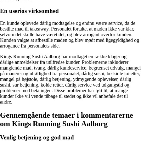
En useriøs virksomhed
En kunde oplevede dårlig modtagelse og endnu værre service, da de
bestilte mad til takeaway. Personalet fortalte, at maden ikke var klar,
selvom det skulle have været det, og blev arrogant overfor kunden.
Kunden valgte at afbestille maden og blev mødt med ligegyldighed og
arrogance fra personalets side.
Kings Running Sushi Aalborg har modtaget en række klager og
dårlige anmeldelser fra utilfredse kunder. Problemerne inkluderer
manglende mad, tvang, dårlig kundeservice, begrænset udvalg, mangel
på manerer og uhøflighed fra personalet, dårlig sushi, beskidte toiletter,
mangel på højstole, dårlig betjening, ydmygende oplevelser, dårlig
sushi, sur betjening, kolde retter, dårlig service ved udgangstid og
problemer med betalingen. Disse problemer har ført til, at mange
kunder ikke vil vende tilbage til stedet og ikke vil anbefale det til
andre.
Gennemgående temaer i kommentarerne
om Kings Running Sushi Aalborg
Venlig betjening og god mad