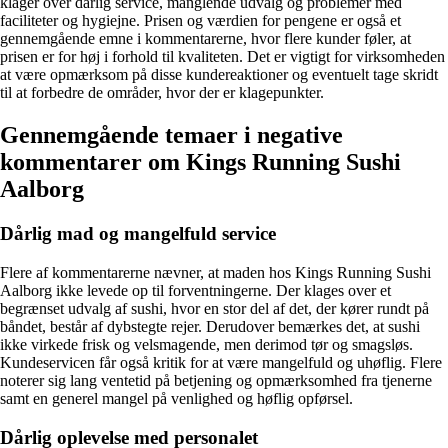
klager over dårlig service, manglende udvalg og problemer med
faciliteter og hygiejne. Prisen og værdien for pengene er også et
gennemgående emne i kommentarerne, hvor flere kunder føler, at
prisen er for høj i forhold til kvaliteten. Det er vigtigt for virksomheden
at være opmærksom på disse kundereaktioner og eventuelt tage skridt
til at forbedre de områder, hvor der er klagepunkter.
Gennemgående temaer i negative
kommentarer om Kings Running Sushi
Aalborg
Dårlig mad og mangelfuld service
Flere af kommentarerne nævner, at maden hos Kings Running Sushi
Aalborg ikke levede op til forventningerne. Der klages over et
begrænset udvalg af sushi, hvor en stor del af det, der kører rundt på
båndet, består af dybstegte rejer. Derudover bemærkes det, at sushi
ikke virkede frisk og velsmagende, men derimod tør og smagsløs.
Kundeservicen får også kritik for at være mangelfuld og uhøflig. Flere
noterer sig lang ventetid på betjening og opmærksomhed fra tjenerne
samt en generel mangel på venlighed og høflig opførsel.
Dårlig oplevelse med personalet