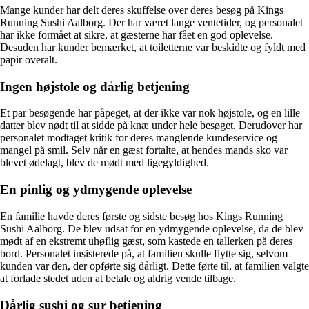
Mange kunder har delt deres skuffelse over deres besøg på Kings
Running Sushi Aalborg. Der har været lange ventetider, og personalet
har ikke formået at sikre, at gæsterne har fået en god oplevelse.
Desuden har kunder bemærket, at toiletterne var beskidte og fyldt med
papir overalt.
Ingen højstole og dårlig betjening
Et par besøgende har påpeget, at der ikke var nok højstole, og en lille
datter blev nødt til at sidde på knæ under hele besøget. Derudover har
personalet modtaget kritik for deres manglende kundeservice og
mangel på smil. Selv når en gæst fortalte, at hendes mands sko var
blevet ødelagt, blev de mødt med ligegyldighed.
En pinlig og ydmygende oplevelse
En familie havde deres første og sidste besøg hos Kings Running
Sushi Aalborg. De blev udsat for en ydmygende oplevelse, da de blev
mødt af en ekstremt uhøflig gæst, som kastede en tallerken på deres
bord. Personalet insisterede på, at familien skulle flytte sig, selvom
kunden var den, der opførte sig dårligt. Dette førte til, at familien valgte
at forlade stedet uden at betale og aldrig vende tilbage.
Dårlig sushi og sur betjening