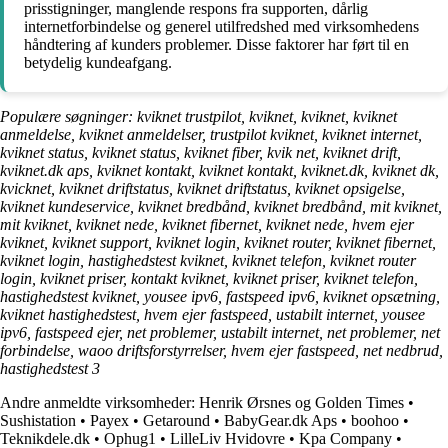
prisstigninger, manglende respons fra supporten, dårlig
internetforbindelse og generel utilfredshed med virksomhedens
håndtering af kunders problemer. Disse faktorer har ført til en
betydelig kundeafgang.
Populære søgninger: kviknet trustpilot, kviknet, kviknet, kviknet
anmeldelse, kviknet anmeldelser, trustpilot kviknet, kviknet internet,
kviknet status, kviknet status, kviknet fiber, kvik net, kviknet drift,
kviknet.dk aps, kviknet kontakt, kviknet kontakt, kviknet.dk, kviknet dk,
kvicknet, kviknet driftstatus, kviknet driftstatus, kviknet opsigelse,
kviknet kundeservice, kviknet bredbånd, kviknet bredbånd, mit kviknet,
mit kviknet, kviknet nede, kviknet fibernet, kviknet nede, hvem ejer
kviknet, kviknet support, kviknet login, kviknet router, kviknet fibernet,
kviknet login, hastighedstest kviknet, kviknet telefon, kviknet router
login, kviknet priser, kontakt kviknet, kviknet priser, kviknet telefon,
hastighedstest kviknet, yousee ipv6, fastspeed ipv6, kviknet opsætning,
kviknet hastighedstest, hvem ejer fastspeed, ustabilt internet, yousee
ipv6, fastspeed ejer, net problemer, ustabilt internet, net problemer, net
forbindelse, waoo driftsforstyrrelser, hvem ejer fastspeed, net nedbrud,
hastighedstest 3
Andre anmeldte virksomheder:
Henrik Ørsnes og Golden Times
•
Sushistation
•
Payex
•
Getaround
•
BabyGear.dk Aps
•
boohoo
•
Teknikdele.dk
•
Ophug1
•
LilleLiv Hvidovre
•
Kpa Company
•