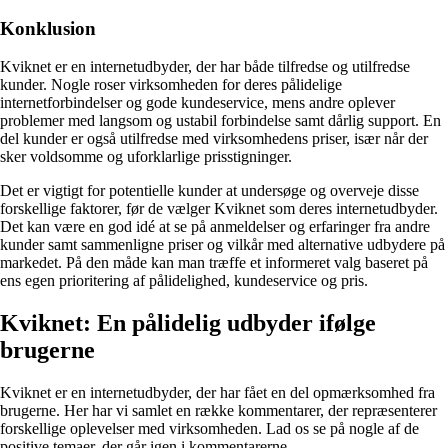
Konklusion
Kviknet er en internetudbyder, der har både tilfredse og utilfredse
kunder. Nogle roser virksomheden for deres pålidelige
internetforbindelser og gode kundeservice, mens andre oplever
problemer med langsom og ustabil forbindelse samt dårlig support. En
del kunder er også utilfredse med virksomhedens priser, især når der
sker voldsomme og uforklarlige prisstigninger.
Det er vigtigt for potentielle kunder at undersøge og overveje disse
forskellige faktorer, før de vælger Kviknet som deres internetudbyder.
Det kan være en god idé at se på anmeldelser og erfaringer fra andre
kunder samt sammenligne priser og vilkår med alternative udbydere på
markedet. På den måde kan man træffe et informeret valg baseret på
ens egen prioritering af pålidelighed, kundeservice og pris.
Kviknet: En pålidelig udbyder ifølge
brugerne
Kviknet er en internetudbyder, der har fået en del opmærksomhed fra
brugerne. Her har vi samlet en række kommentarer, der repræsenterer
forskellige oplevelser med virksomheden. Lad os se på nogle af de
positive temaer, der går igen i kommentarerne.