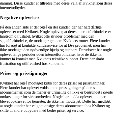
gaming. Disse kunder er tilfredse med deres valg af Kviknet som deres
internetudbyder.
Negative oplevelser
På den anden side er der også en del kunder, der har haft dårlige
oplevelser med Kviknet. Nogle oplever, at deres internetforbindelse er
langsom og ustabil, hvilket ofte skyldes problemer med den
signalforbindelse, de modtager gennem Kviknets router. Flere kunder
har forsøgt at kontakte kundeservice for at løse problemet, men har
ikke modtaget den nødvendige hjælp og support. Derudover har nogle
oplevet lange perioder uden internetforbindelse, hvor de ikke har
kunnet få kontakt med Kviknets tekniske support. Dette har skabt
frustration og utilfredshed hos kunderne.
Priser og prisstigninger
Kviknet har også modtaget kritik for deres priser og prisstigninger.
Flere kunder har oplevet voldsomme prisstigninger på deres
abonnementer, som de mener er urimelige og ikke er begrundet i øgede
omkostninger for virksomheden. Nogle har endda oplevet, at de er
blevet opkrævet for tjenester, de ikke har modtaget. Dette har medført,
at nogle kunder har valgt at opsige deres abonnement hos Kviknet og
skifte til andre udbydere med bedre priser og service.