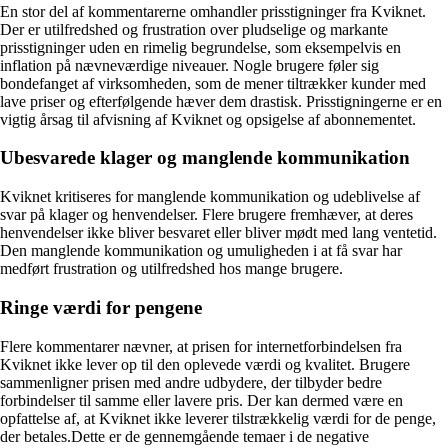
En stor del af kommentarerne omhandler prisstigninger fra Kviknet.
Der er utilfredshed og frustration over pludselige og markante
prisstigninger uden en rimelig begrundelse, som eksempelvis en
inflation på nævneværdige niveauer. Nogle brugere føler sig
bondefanget af virksomheden, som de mener tiltrækker kunder med
lave priser og efterfølgende hæver dem drastisk. Prisstigningerne er en
vigtig årsag til afvisning af Kviknet og opsigelse af abonnementet.
Ubesvarede klager og manglende kommunikation
Kviknet kritiseres for manglende kommunikation og udeblivelse af
svar på klager og henvendelser. Flere brugere fremhæver, at deres
henvendelser ikke bliver besvaret eller bliver mødt med lang ventetid.
Den manglende kommunikation og umuligheden i at få svar har
medført frustration og utilfredshed hos mange brugere.
Ringe værdi for pengene
Flere kommentarer nævner, at prisen for internetforbindelsen fra
Kviknet ikke lever op til den oplevede værdi og kvalitet. Brugere
sammenligner prisen med andre udbydere, der tilbyder bedre
forbindelser til samme eller lavere pris. Der kan dermed være en
opfattelse af, at Kviknet ikke leverer tilstrækkelig værdi for de penge,
der betales.Dette er de gennemgående temaer i de negative