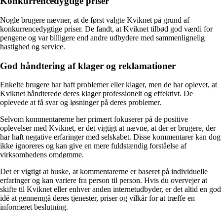
Konkurrencedygtige priser
Nogle brugere nævner, at de først valgte Kviknet på grund af
konkurrencedygtige priser. De fandt, at Kviknet tilbød god værdi for
pengene og var billigere end andre udbydere med sammenlignelig
hastighed og service.
God håndtering af klager og reklamationer
Enkelte brugere har haft problemer eller klager, men de har oplevet, at
Kviknet håndterede deres klager professionelt og effektivt. De
oplevede at få svar og løsninger på deres problemer.
Selvom kommentarerne her primært fokuserer på de positive
oplevelser med Kviknet, er det vigtigt at nævne, at der er brugere, der
har haft negative erfaringer med selskabet. Disse kommentarer kan dog
ikke ignoreres og kan give en mere fuldstændig forståelse af
virksomhedens omdømme.
Det er vigtigt at huske, at kommentarerne er baseret på individuelle
erfaringer og kan variere fra person til person. Hvis du overvejer at
skifte til Kviknet eller enhver anden internetudbyder, er det altid en god
idé at gennemgå deres tjenester, priser og vilkår for at træffe en
informeret beslutning.