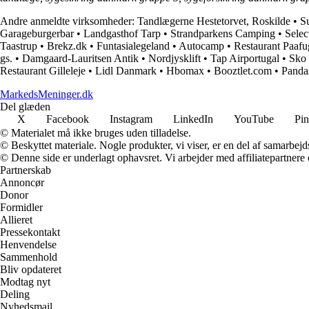
Andre anmeldte virksomheder:
Tandlægerne Hestetorvet, Roskilde
•
S
Garageburgerbar
•
Landgasthof Tarp
•
Strandparkens Camping
•
Selec
Taastrup
•
Brekz.dk
•
Funtasialegeland
•
Autocamp
•
Restaurant Paafu
gs.
•
Damgaard-Lauritsen Antik
•
Nordjysklift
•
Tap Airportugal
•
Sko 
Restaurant Gilleleje
•
Lidl Danmark
•
Hbomax
•
Booztlet.com
•
Panda
MarkedsMeninger.dk
Del glæden
X
Facebook
Instagram
LinkedIn
YouTube
Pin
© Materialet må ikke bruges uden tilladelse.
© Beskyttet materiale. Nogle produkter, vi viser, er en del af samarbejd
© Denne side er underlagt ophavsret. Vi arbejder med affiliatepartnere 
Partnerskab
Annoncør
Donor
Formidler
Allieret
Pressekontakt
Henvendelse
Sammenhold
Bliv opdateret
Modtag nyt
Deling
Nyhedsmail