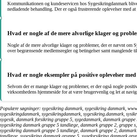
Kommunikationen og kundeservicen hos Sygesikringdanmark bliver
nedladende behandling. Der er også frustrerende oplevelser med at
Hvad er nogle af de mere alvorlige klager og prob
Nogle af de mere alvorlige klager og problemer, der er nævnt om S
over begrænsende medlemsregler og betingelser samt manglende tilf
Hvad er nogle eksempler på positive oplevelser m
Selvom der er mange klager og problemer, er der også nogle positi
virksomhedens hjemmeside for at være brugervenlig og let at navigere
Populære søgninger: sygesikring danmark, sygesikring danmark, www
sygesikringdanmark, sygesikringdanmark, sygesikring.danmark, sysik
sygesik, danmark forsikring gruppe 5, sygedanmark, danmark gruppe 
sygesikring danmark gruppe 5 tandlæge, danmark gruppe 2, gruppe s,
sygesikring danmark gruppe 5 tandlæge, danmark gruppe 2, danmark f
tandlæge, sygesikring danmark gruppe 5, sygeforsikring danmark gru