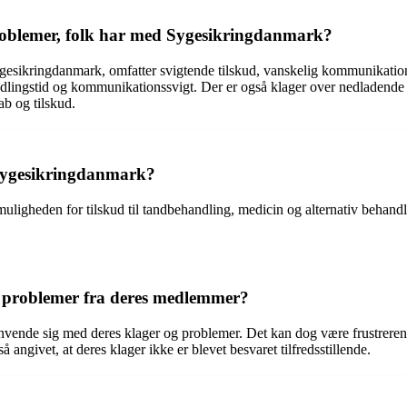
 problemer, folk har med Sygesikringdanmark?
ygesikringdanmark, omfatter svigtende tilskud, vanskelig kommunikatio
andlingstid og kommunikationssvigt. Der er også klager over nedladend
ab og tilskud.
 Sygesikringdanmark?
ligheden for tilskud til tandbehandling, medicin og alternativ behan
 problemer fra deres medlemmer?
ende sig med deres klager og problemer. Det kan dog være frustrerend
givet, at deres klager ikke er blevet besvaret tilfredsstillende.