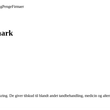
ng
Penge
Firmaer
mark
sikring. De giver tilskud til blandt andet tandbehandling, medicin og a