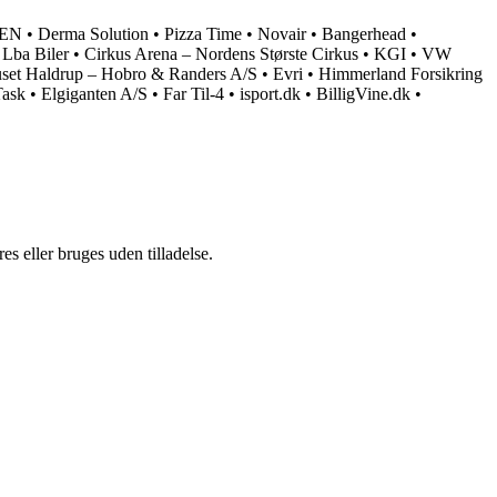
GEN
•
Derma Solution
•
Pizza Time
•
Novair
•
Bangerhead
•
•
Lba Biler
•
Cirkus Arena – Nordens Største Cirkus
•
KGI
•
VW
uset Haldrup – Hobro & Randers A/S
•
Evri
•
Himmerland Forsikring
Task
•
Elgiganten A/S
•
Far Til-4
•
isport.dk
•
BilligVine.dk
•
s eller bruges uden tilladelse.