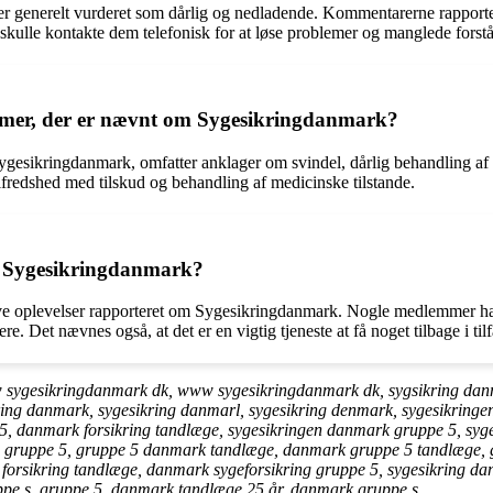
 generelt vurderet som dårlig og nedladende. Kommentarerne rapport
 skulle kontakte dem telefonisk for at løse problemer og manglede fors
lemer, der er nævnt om Sygesikringdanmark?
ygesikringdanmark, omfatter anklager om svindel, dårlig behandling af 
redshed med tilskud og behandling af medicinske tilstande.
ed Sygesikringdanmark?
ve oplevelser rapporteret om Sygesikringdanmark. Nogle medlemmer har 
. Det nævnes også, at det er en vigtig tjeneste at få noget tilbage i ti
 sygesikringdanmark dk, www sygesikringdanmark dk, sygsikring danm
ring danmark, sygesikring danmarl, sygesikring denmark, sygesikrin
5, danmark forsikring tandlæge, sygesikringen danmark gruppe 5, syg
 gruppe 5, gruppe 5 danmark tandlæge, danmark gruppe 5 tandlæge, gr
orsikring tandlæge, danmark sygeforsikring gruppe 5, sygesikring d
ppe s, gruppe 5, danmark tandlæge 25 år, danmark gruppe s