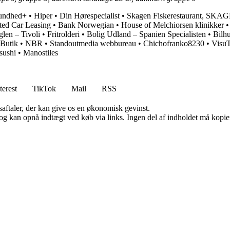
undhed+
•
Hiper
•
Din Hørespecialist
•
Skagen Fiskerestaurant, SKA
ted Car Leasing
•
Bank Norwegian
•
House of Melchiorsen klinikker
glen – Tivoli
•
Fritrolderi
•
Bolig Udland – Spanien Specialisten
•
Bilh
Butik
•
NBR
•
Standoutmedia webbureau
•
Chichofranko8230
•
Visu
sushi
•
Manostiles
terest
TikTok
Mail
RSS
saftaler, der kan give os en økonomisk gevinst.
og kan opnå indtægt ved køb via links. Ingen del af indholdet må kopiere