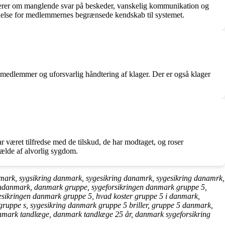
erer om manglende svar på beskeder, vanskelig kommunikation og
tåelse for medlemmernes begrænsede kendskab til systemet.
medlemmer og uforsvarlig håndtering af klager. Der er også klager
været tilfredse med de tilskud, de har modtaget, og roser
lfælde af alvorlig sygdom.
ark, sygsikring danmark, sygesikring danamrk, sygesikring danamrk,
gendanmark, danmark gruppe, sygeforsikringen danmark gruppe 5,
esikringen danmark gruppe 5, hvad koster gruppe 5 i danmark,
uppe s, sygesikring danmark gruppe 5 briller, gruppe 5 danmark,
anmark tandlæge, danmark tandlæge 25 år, danmark sygeforsikring