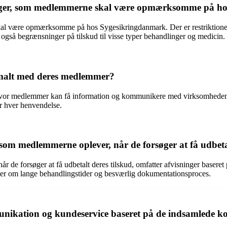
sninger, som medlemmerne skal være opmærksomme på 
kal være opmærksomme på hos Sygesikringdanmark. Der er restriktioner
er også begrænsninger på tilskud til visse typer behandlinger og medicin.
alt med deres medlemmer?
hvor medlemmer kan få information og kommunikere med virksomheden.
r hver henvendelse.
 som medlemmerne oplever, når de forsøger at få udbeta
 de forsøger at få udbetalt deres tilskud, omfatter afvisninger baseret 
rter om lange behandlingstider og besværlig dokumentationsproces.
ikation og kundeservice baseret på de indsamlede 