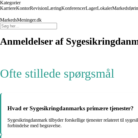
Kategorier
Karriere
Kontor
Revision
Læring
Konferencer
Lager
Lokaler
Markedsføri
MarkedsMeninger.dk
Anmeldelser af Sygesikringdan
Ofte stillede spørgsmål
Hvad er Sygesikringdanmarks primære tjenester?
Sygesikringdanmark tilbyder forskellige tjenester relateret til syge
forbindelse med begravelse.