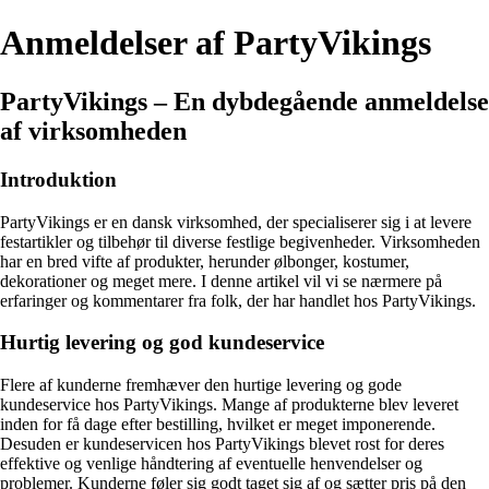
Anmeldelser af PartyVikings
PartyVikings – En dybdegående anmeldelse
af virksomheden
Introduktion
PartyVikings er en dansk virksomhed, der specialiserer sig i at levere
festartikler og tilbehør til diverse festlige begivenheder. Virksomheden
har en bred vifte af produkter, herunder ølbonger, kostumer,
dekorationer og meget mere. I denne artikel vil vi se nærmere på
erfaringer og kommentarer fra folk, der har handlet hos PartyVikings.
Hurtig levering og god kundeservice
Flere af kunderne fremhæver den hurtige levering og gode
kundeservice hos PartyVikings. Mange af produkterne blev leveret
inden for få dage efter bestilling, hvilket er meget imponerende.
Desuden er kundeservicen hos PartyVikings blevet rost for deres
effektive og venlige håndtering af eventuelle henvendelser og
problemer. Kunderne føler sig godt taget sig af og sætter pris på den