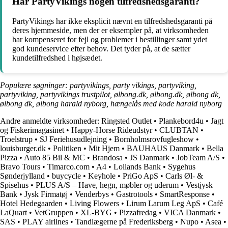
Har PartyVikings nogen tilfredshedsgaranti?
PartyVikings har ikke eksplicit nævnt en tilfredshedsgaranti på
deres hjemmeside, men der er eksempler på, at virksomheden
har kompenseret for fejl og problemer i bestillinger samt ydet
god kundeservice efter behov. Det tyder på, at de sætter
kundetilfredshed i højsædet.
Populære søgninger: partyvikings, party vikings, partyviking,
partyviking, partyvikings trustpilot, ølbong.dk, ølbong.dk, ølbong dk,
ølbong dk, ølbong harald nyborg, hængelås med kode harald nyborg
Andre anmeldte virksomheder:
Ringsted Outlet
•
Plankebord4u
•
Jagt
og Fiskerimagasinet
•
Happy-Horse Rideudstyr
•
CLUBTAN
•
Troelstrup
•
SJ Feriehusudlejning
•
Bornholmsrovfugleshow
•
louisburger.dk
•
Politiken
•
Mit Hjem
•
BAUHAUS Danmark
•
Bella
Pizza
•
Auto 85 Bil & MC
•
Brandosa
•
JS Danmark
•
JobTeam A/S
•
Bravo Tours
•
Timarco.com
•
A4
•
Lollands Bank
•
Sygehus
Sønderjylland
•
buycycle
•
Keyhole
•
PriGo ApS
•
Carls Øl- &
Spisehus
•
PLUS A/S – Have, hegn, møbler og uderum
•
Vestjysk
Bank
•
Jysk Firmatøj
•
Venderbys
•
Gastrotools
•
SmartResponse
•
Hotel Hedegaarden
•
Living Flowers
•
Lirum Larum Leg ApS
•
Café
LaQuart
•
VetGruppen
•
XL-BYG
•
Pizzafredag
•
VICA Danmark
•
SAS
•
PLAY airlines
•
Tandlægerne på Frederiksberg
•
Nupo
•
Asea
•