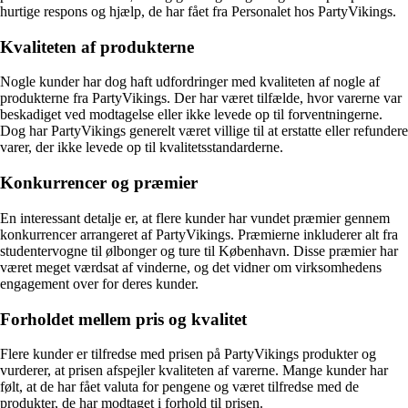
hurtige respons og hjælp, de har fået fra Personalet hos PartyVikings.
Kvaliteten af produkterne
Nogle kunder har dog haft udfordringer med kvaliteten af nogle af
produkterne fra PartyVikings. Der har været tilfælde, hvor varerne var
beskadiget ved modtagelse eller ikke levede op til forventningerne.
Dog har PartyVikings generelt været villige til at erstatte eller refundere
varer, der ikke levede op til kvalitetsstandarderne.
Konkurrencer og præmier
En interessant detalje er, at flere kunder har vundet præmier gennem
konkurrencer arrangeret af PartyVikings. Præmierne inkluderer alt fra
studentervogne til ølbonger og ture til København. Disse præmier har
været meget værdsat af vinderne, og det vidner om virksomhedens
engagement over for deres kunder.
Forholdet mellem pris og kvalitet
Flere kunder er tilfredse med prisen på PartyVikings produkter og
vurderer, at prisen afspejler kvaliteten af varerne. Mange kunder har
følt, at de har fået valuta for pengene og været tilfredse med de
produkter, de har modtaget i forhold til prisen.