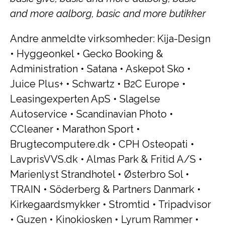
and more aalborg, basic and more butikker
Andre anmeldte virksomheder:
Kija-Design
•
Hyggeonkel
•
Gecko Booking &
Administration
•
Satana
•
Askepot Sko
•
Juice Plus+
•
Schwartz
•
B2C Europe
•
Leasingexperten ApS
•
Slagelse
Autoservice
•
Scandinavian Photo
•
CCleaner
•
Marathon Sport
•
Brugtecomputere.dk
•
CPH Osteopati
•
LavprisVVS.dk
•
Almas Park & Fritid A/S
•
Marienlyst Strandhotel
•
Østerbro Sol
•
TRAIN
•
Söderberg & Partners Danmark
•
Kirkegaardsmykker
•
Stromtid
•
Tripadvisor
•
Guzen
•
Kinokiosken
•
Lyrum Rammer
•