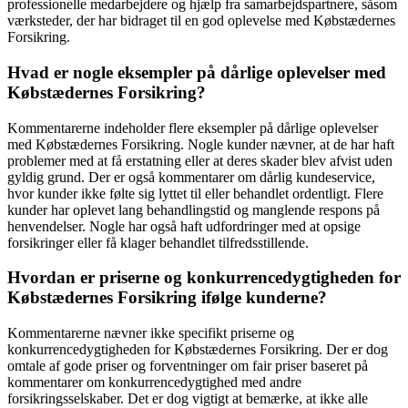
professionelle medarbejdere og hjælp fra samarbejdspartnere, såsom
værksteder, der har bidraget til en god oplevelse med Købstædernes
Forsikring.
Hvad er nogle eksempler på dårlige oplevelser med
Købstædernes Forsikring?
Kommentarerne indeholder flere eksempler på dårlige oplevelser
med Købstædernes Forsikring. Nogle kunder nævner, at de har haft
problemer med at få erstatning eller at deres skader blev afvist uden
gyldig grund. Der er også kommentarer om dårlig kundeservice,
hvor kunder ikke følte sig lyttet til eller behandlet ordentligt. Flere
kunder har oplevet lang behandlingstid og manglende respons på
henvendelser. Nogle har også haft udfordringer med at opsige
forsikringer eller få klager behandlet tilfredsstillende.
Hvordan er priserne og konkurrencedygtigheden for
Købstædernes Forsikring ifølge kunderne?
Kommentarerne nævner ikke specifikt priserne og
konkurrencedygtigheden for Købstædernes Forsikring. Der er dog
omtale af gode priser og forventninger om fair priser baseret på
kommentarer om konkurrencedygtighed med andre
forsikringsselskaber. Det er dog vigtigt at bemærke, at ikke alle