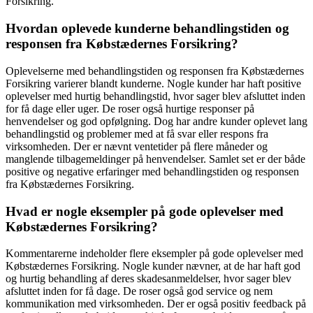
Forsikring.
Hvordan oplevede kunderne behandlingstiden og
responsen fra Købstædernes Forsikring?
Oplevelserne med behandlingstiden og responsen fra Købstædernes
Forsikring varierer blandt kunderne. Nogle kunder har haft positive
oplevelser med hurtig behandlingstid, hvor sager blev afsluttet inden
for få dage eller uger. De roser også hurtige responser på
henvendelser og god opfølgning. Dog har andre kunder oplevet lang
behandlingstid og problemer med at få svar eller respons fra
virksomheden. Der er nævnt ventetider på flere måneder og
manglende tilbagemeldinger på henvendelser. Samlet set er der både
positive og negative erfaringer med behandlingstiden og responsen
fra Købstædernes Forsikring.
Hvad er nogle eksempler på gode oplevelser med
Købstædernes Forsikring?
Kommentarerne indeholder flere eksempler på gode oplevelser med
Købstædernes Forsikring. Nogle kunder nævner, at de har haft god
og hurtig behandling af deres skadesanmeldelser, hvor sager blev
afsluttet inden for få dage. De roser også god service og nem
kommunikation med virksomheden. Der er også positiv feedback på