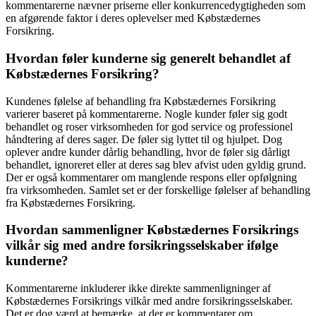
kommentarerne nævner priserne eller konkurrencedygtigheden som
en afgørende faktor i deres oplevelser med Købstædernes
Forsikring.
Hvordan føler kunderne sig generelt behandlet af
Købstædernes Forsikring?
Kundenes følelse af behandling fra Købstædernes Forsikring
varierer baseret på kommentarerne. Nogle kunder føler sig godt
behandlet og roser virksomheden for god service og professionel
håndtering af deres sager. De føler sig lyttet til og hjulpet. Dog
oplever andre kunder dårlig behandling, hvor de føler sig dårligt
behandlet, ignoreret eller at deres sag blev afvist uden gyldig grund.
Der er også kommentarer om manglende respons eller opfølgning
fra virksomheden. Samlet set er der forskellige følelser af behandling
fra Købstædernes Forsikring.
Hvordan sammenligner Købstædernes Forsikrings
vilkår sig med andre forsikringsselskaber ifølge
kunderne?
Kommentarerne inkluderer ikke direkte sammenligninger af
Købstædernes Forsikrings vilkår med andre forsikringsselskaber.
Det er dog værd at bemærke, at der er kommentarer om