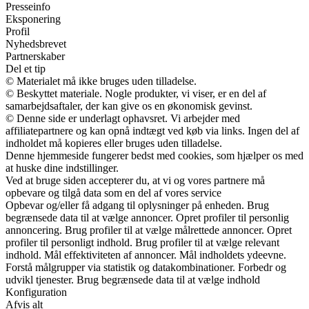
Presseinfo
Eksponering
Profil
Nyhedsbrevet
Partnerskaber
Del et tip
© Materialet må ikke bruges uden tilladelse.
© Beskyttet materiale. Nogle produkter, vi viser, er en del af
samarbejdsaftaler, der kan give os en økonomisk gevinst.
© Denne side er underlagt ophavsret. Vi arbejder med
affiliatepartnere og kan opnå indtægt ved køb via links. Ingen del af
indholdet må kopieres eller bruges uden tilladelse.
Denne hjemmeside fungerer bedst med cookies, som hjælper os med
at huske dine indstillinger.
Ved at bruge siden accepterer du, at vi og vores partnere må
opbevare og tilgå data som en del af vores service
Opbevar og/eller få adgang til oplysninger på enheden. Brug
begrænsede data til at vælge annoncer. Opret profiler til personlig
annoncering. Brug profiler til at vælge målrettede annoncer. Opret
profiler til personligt indhold. Brug profiler til at vælge relevant
indhold. Mål effektiviteten af annoncer. Mål indholdets ydeevne.
Forstå målgrupper via statistik og datakombinationer. Forbedr og
udvikl tjenester. Brug begrænsede data til at vælge indhold
Konfiguration
Afvis alt