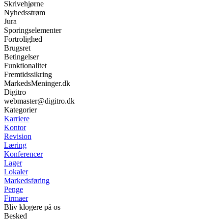
Skrivehjørne
Nyhedsstrøm
Jura
Sporingselementer
Fortrolighed
Brugsret
Betingelser
Funktionalitet
Fremtidssikring
MarkedsMeninger.dk
Digitro
webmaster@digitro.dk
Kategorier
Karriere
Kontor
Revision
Læring
Konferencer
Lager
Lokaler
Markedsføring
Penge
Firmaer
Bliv klogere på os
Besked