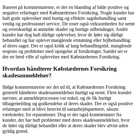
Baseret på kommentarerne, er der en blanding af både positive og
negative erfaringer med Købstædernes Forsikring. Nogle kunder har
haft gode oplevelser med hurtig og effektiv sagsbehandling samt
venlig og professionel service. De roser også virksomheden for nemt
og overskueligt at anmelde skader og hurtige udbetalinger. Andre
kunder har dog haft dårlige oplevelser, hvor de føler sig dårligt
behandlet og har oplevet manglende erstatning eller fejlbehandling
af deres sager. Der er også kritik af lang behandlingstid, manglende
respons og problemer med opsigelse af forsikringer. Samlet set er
der en bred vifte af oplevelser med Købstædernes Forsikring.
Hvordan håndterer Købstædernes Forsikring
skadesanmeldelser?
Ifølge kommentarerne ser det ud til, at Købstædernes Forsikring
generelt håndterer skadesanmeldelser hurtigt og nemt. Flere kunder
nævner, at anmeldeprocessen var enkel, og de fik hurtigt
tilbagemelding og godkendelse af deres skader. Der er også positive
erfaringer med at blive henvist til samarbejdspartnere, såsom
værksteder, for reparationer. Dog er der også kommentarer fra
kunder, der har haft problemer med deres skadesanmeldelser, hvor
de føler sig dårligt behandlet eller at deres skader blev afvist uden
gyldig grund.