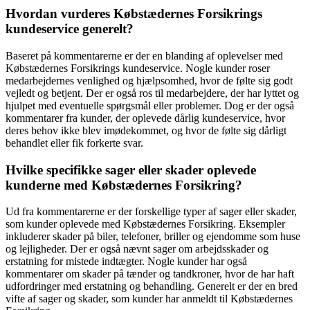
Hvordan vurderes Købstædernes Forsikrings
kundeservice generelt?
Baseret på kommentarerne er der en blanding af oplevelser med
Købstædernes Forsikrings kundeservice. Nogle kunder roser
medarbejdernes venlighed og hjælpsomhed, hvor de følte sig godt
vejledt og betjent. Der er også ros til medarbejdere, der har lyttet og
hjulpet med eventuelle spørgsmål eller problemer. Dog er der også
kommentarer fra kunder, der oplevede dårlig kundeservice, hvor
deres behov ikke blev imødekommet, og hvor de følte sig dårligt
behandlet eller fik forkerte svar.
Hvilke specifikke sager eller skader oplevede
kunderne med Købstædernes Forsikring?
Ud fra kommentarerne er der forskellige typer af sager eller skader,
som kunder oplevede med Købstædernes Forsikring. Eksempler
inkluderer skader på biler, telefoner, briller og ejendomme som huse
og lejligheder. Der er også nævnt sager om arbejdsskader og
erstatning for mistede indtægter. Nogle kunder har også
kommentarer om skader på tænder og tandkroner, hvor de har haft
udfordringer med erstatning og behandling. Generelt er der en bred
vifte af sager og skader, som kunder har anmeldt til Købstædernes