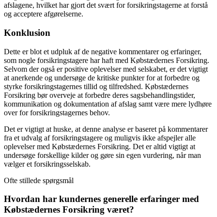
afslagene, hvilket har gjort det svært for forsikringstagerne at forstå
og acceptere afgørelserne.
Konklusion
Dette er blot et udpluk af de negative kommentarer og erfaringer,
som nogle forsikringstagere har haft med Købstædernes Forsikring.
Selvom der også er positive oplevelser med selskabet, er det vigtigt
at anerkende og undersøge de kritiske punkter for at forbedre og
styrke forsikringstagernes tillid og tilfredshed. Købstædernes
Forsikring bør overveje at forbedre deres sagsbehandlingstider,
kommunikation og dokumentation af afslag samt være mere lydhøre
over for forsikringstagernes behov.
Det er vigtigt at huske, at denne analyse er baseret på kommentarer
fra et udvalg af forsikringstagere og muligvis ikke afspejler alle
oplevelser med Købstædernes Forsikring. Det er altid vigtigt at
undersøge forskellige kilder og gøre sin egen vurdering, når man
vælger et forsikringsselskab.
Ofte stillede spørgsmål
Hvordan har kundernes generelle erfaringer med
Købstædernes Forsikring været?