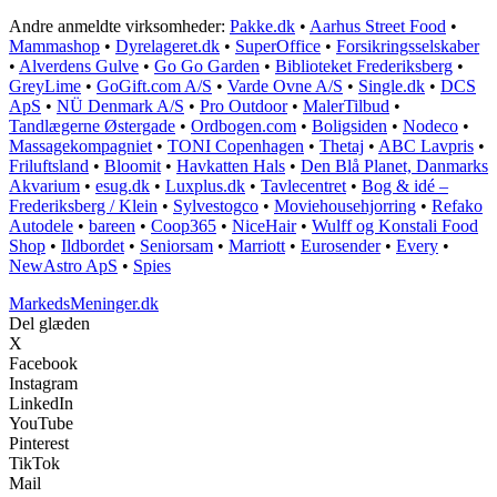
Andre anmeldte virksomheder:
Pakke.dk
•
Aarhus Street Food
•
Mammashop
•
Dyrelageret.dk
•
SuperOffice
•
Forsikringsselskaber
•
Alverdens Gulve
•
Go Go Garden
•
Biblioteket Frederiksberg
•
GreyLime
•
GoGift.com A/S
•
Varde Ovne A/S
•
Single.dk
•
DCS
ApS
•
NÜ Denmark A/S
•
Pro Outdoor
•
MalerTilbud
•
Tandlægerne Østergade
•
Ordbogen.com
•
Boligsiden
•
Nodeco
•
Massagekompagniet
•
TONI Copenhagen
•
Thetaj
•
ABC Lavpris
•
Friluftsland
•
Bloomit
•
Havkatten Hals
•
Den Blå Planet, Danmarks
Akvarium
•
esug.dk
•
Luxplus.dk
•
Tavlecentret
•
Bog & idé –
Frederiksberg / Klein
•
Sylvestogco
•
Moviehousehjorring
•
Refako
Autodele
•
bareen
•
Coop365
•
NiceHair
•
Wulff og Konstali Food
Shop
•
Ildbordet
•
Seniorsam
•
Marriott
•
Eurosender
•
Every
•
NewAstro ApS
•
Spies
MarkedsMeninger.dk
Del glæden
X
Facebook
Instagram
LinkedIn
YouTube
Pinterest
TikTok
Mail