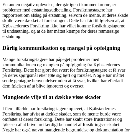
En anden negativ oplevelse, der går igen i kommentarerne, er
problemer med erstatningsudbetaling. Forsikringstagere har
rapporteret om afslag på erstatning, selvom de mente, at deres skade
skulle være dækket af forsikringen. Dette har ført til følelsen af, at
Købstædernes Forsikring ikke har villet komme forsikringstagerne
til undsætning, og at de har måttet kæmpe for deres retmæssige
erstatning.
Dårlig kommunikation og mangel på opfølgning
Mange forsikringstagere har påpeget problemer med
kommunikationen og manglen på opfølgning fra Købstædernes
Forsikring. Dette har gjort det svært for forsikringstagere at få svar
på deres spørgsmål eller føle sig hørt og forstået. Nogle har måttet
sende gentagne henvendelser uden at få svar, hvilket har efterladt
dem følelsen af at blive ignoreret og overset.
Manglende vilje til at dække visse skader
I flere tilfælde har forsikringstagere oplevet, at Købstædernes
Forsikring har afvist at dække skader, som de mente burde være
omfattet af deres forsikring. Dette har skabt store frustrationer og
følelsen af at blive uretfærdigt behandlet af forsikringsselskabet.
Nogle har også nævnt manglende begrundelse og dokumentation for