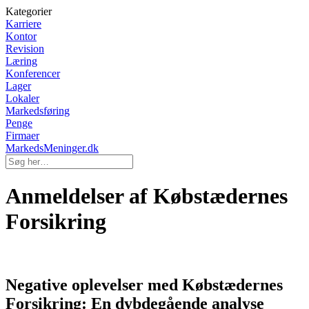
Kategorier
Karriere
Kontor
Revision
Læring
Konferencer
Lager
Lokaler
Markedsføring
Penge
Firmaer
MarkedsMeninger.dk
Anmeldelser af Købstædernes
Forsikring
Negative oplevelser med Købstædernes
Forsikring: En dybdegående analyse