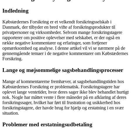
Indledning
Købstædernes Forsikring er et velkendt forsikringsselskab i
Danmark, der tilbyder en bred vifte af forsikringsprodukter til
privatpersoner og virksomheder. Selvom mange forsikringstagere
rapporterer om positive oplevelser med selskabet, er der også en
række negative kommentarer og erfaringer, som fortjener
opmærksomhed og analyse. I denne artikel vil vi se nærmere på de
gennemgående temaer i de negative kommentarer om Købstædernes
Forsikring.
Lange og møjsommelige sagsbehandlingsprocesser
Mange af kommentarerne fremhæver, at sagsbehandlingstiden hos
Købstædernes Forsikring er problematisk. Forsikringstagere har
oplevet lange ventetider, hvor deres sager ikke blev behandlet hurtigt
nok. Nogle har måttet vente i flere måneder på en afklaring af deres
forsikringssager, hvilket har ført til frustration og usikkerhed hos
forsikringstagere, der havde brug for hjælp og erstatning i en svær
situation.
Problemer med erstatningsudbetaling