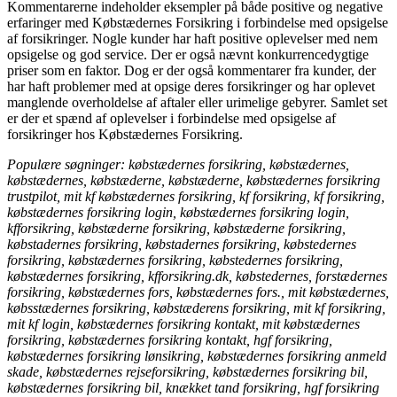
Kommentarerne indeholder eksempler på både positive og negative
erfaringer med Købstædernes Forsikring i forbindelse med opsigelse
af forsikringer. Nogle kunder har haft positive oplevelser med nem
opsigelse og god service. Der er også nævnt konkurrencedygtige
priser som en faktor. Dog er der også kommentarer fra kunder, der
har haft problemer med at opsige deres forsikringer og har oplevet
manglende overholdelse af aftaler eller urimelige gebyrer. Samlet set
er der et spænd af oplevelser i forbindelse med opsigelse af
forsikringer hos Købstædernes Forsikring.
Populære søgninger: købstædernes forsikring, købstædernes,
købstædernes, købstæderne, købstæderne, købstædernes forsikring
trustpilot, mit kf købstædernes forsikring, kf forsikring, kf forsikring,
købstædernes forsikring login, købstædernes forsikring login,
kfforsikring, købstæderne forsikring, købstæderne forsikring,
købstadernes forsikring, købstadernes forsikring, købstedernes
forsikring, købstædernes forsikring, købstedernes forsikring,
købstædernes forsikring, kfforsikring.dk, købstedernes, forstædernes
forsikring, købstædernes fors, købstædernes fors., mit købstædernes,
købsstædernes forsikring, købstæderens forsikring, mit kf forsikring,
mit kf login, købstædernes forsikring kontakt, mit købstædernes
forsikring, købstædernes forsikring kontakt, hgf forsikring,
købstædernes forsikring lønsikring, købstædernes forsikring anmeld
skade, købstædernes rejseforsikring, købstædernes forsikring bil,
købstædernes forsikring bil, knækket tand forsikring, hgf forsikring