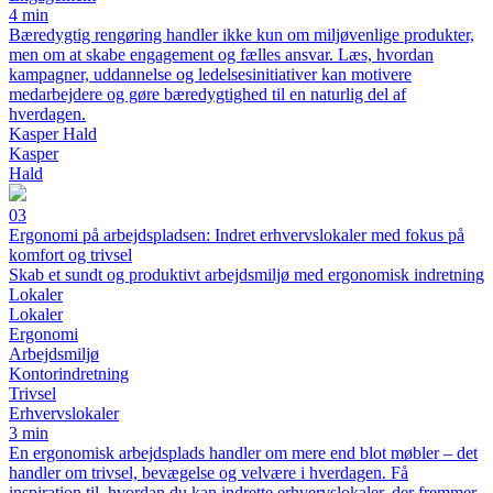
4 min
Bæredygtig rengøring handler ikke kun om miljøvenlige produkter,
men om at skabe engagement og fælles ansvar. Læs, hvordan
kampagner, uddannelse og ledelsesinitiativer kan motivere
medarbejdere og gøre bæredygtighed til en naturlig del af
hverdagen.
Kasper Hald
Kasper
Hald
03
Ergonomi på arbejdspladsen: Indret erhvervslokaler med fokus på
komfort og trivsel
Skab et sundt og produktivt arbejdsmiljø med ergonomisk indretning
Lokaler
Lokaler
Ergonomi
Arbejdsmiljø
Kontorindretning
Trivsel
Erhvervslokaler
3 min
En ergonomisk arbejdsplads handler om mere end blot møbler – det
handler om trivsel, bevægelse og velvære i hverdagen. Få
inspiration til, hvordan du kan indrette erhvervslokaler, der fremmer