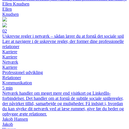
Ellen Knudsen
Ellen
Knudsen
02
Uskrevne regler i netværk – sådan lærer du at forstå det sociale spil
Lær at navigere i de uskrevne regler, der former dine professionelle
relationer
Karriere
Karriere
Netværk
Karriere
Professionel udvikling
Relationer
Kommunikation
5 min
Netværk handler om meget mere end visitkort og LinkedIn-
forbindelser. Det handler om at forstå de subtile sociale spilleregler,
der påvirker tillid, samarbejde og muligheder. Få indsigt i, hvordan
du kan styrke dit netværk ved at læse rummet, give før du beder og
opbygge ægte relationer.
Jakob Hansen
Jakob