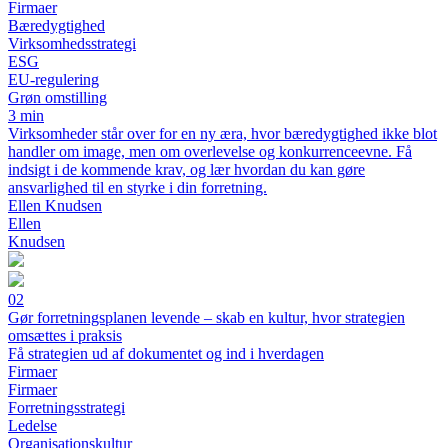
Firmaer
Bæredygtighed
Virksomhedsstrategi
ESG
EU-regulering
Grøn omstilling
3 min
Virksomheder står over for en ny æra, hvor bæredygtighed ikke blot
handler om image, men om overlevelse og konkurrenceevne. Få
indsigt i de kommende krav, og lær hvordan du kan gøre
ansvarlighed til en styrke i din forretning.
Ellen Knudsen
Ellen
Knudsen
02
Gør forretningsplanen levende – skab en kultur, hvor strategien
omsættes i praksis
Få strategien ud af dokumentet og ind i hverdagen
Firmaer
Firmaer
Forretningsstrategi
Ledelse
Organisationskultur