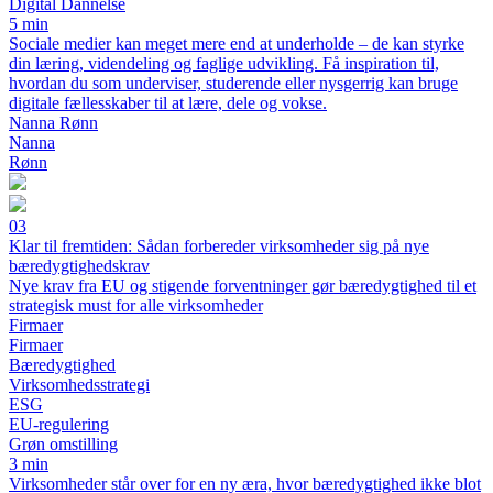
Digital Dannelse
5 min
Sociale medier kan meget mere end at underholde – de kan styrke
din læring, videndeling og faglige udvikling. Få inspiration til,
hvordan du som underviser, studerende eller nysgerrig kan bruge
digitale fællesskaber til at lære, dele og vokse.
Nanna Rønn
Nanna
Rønn
03
Klar til fremtiden: Sådan forbereder virksomheder sig på nye
bæredygtighedskrav
Nye krav fra EU og stigende forventninger gør bæredygtighed til et
strategisk must for alle virksomheder
Firmaer
Firmaer
Bæredygtighed
Virksomhedsstrategi
ESG
EU-regulering
Grøn omstilling
3 min
Virksomheder står over for en ny æra, hvor bæredygtighed ikke blot