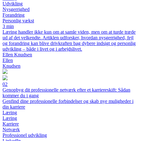
Udvikling
Nysgerrighed
Forandring
Personlig vækst
3 min
Læring handler ikke kun om at samle viden, men om at turde træde
ud af det velkendte. Artiklen udforsker, hvordan nysgerrighed, fejl
og forandring kan blive drivkraften bag dybere indsigt og personlig
udvikling – både i livet og i arbejdslivet.
Ellen Knudsen
Ellen
Knudsen
02
Genopbyg dit professionelle netværk efter et karriereskift: Sådan
kommer du i gang
Genfind dine professionelle forbindelser og skab nye muligheder i
din karriere
Læring
Læring
Karriere
Netværk
Professionel udvikling
LinkedIn