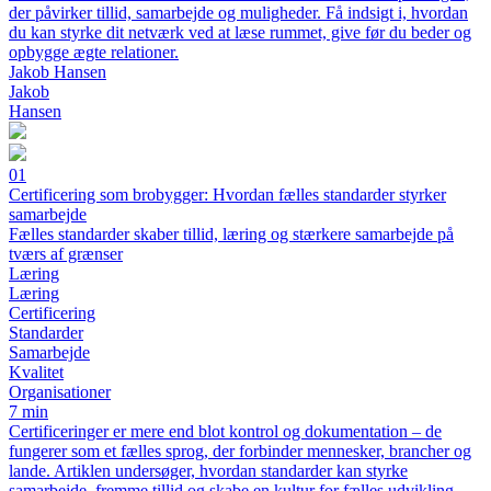
der påvirker tillid, samarbejde og muligheder. Få indsigt i, hvordan
du kan styrke dit netværk ved at læse rummet, give før du beder og
opbygge ægte relationer.
Jakob Hansen
Jakob
Hansen
01
Certificering som brobygger: Hvordan fælles standarder styrker
samarbejde
Fælles standarder skaber tillid, læring og stærkere samarbejde på
tværs af grænser
Læring
Læring
Certificering
Standarder
Samarbejde
Kvalitet
Organisationer
7 min
Certificeringer er mere end blot kontrol og dokumentation – de
fungerer som et fælles sprog, der forbinder mennesker, brancher og
lande. Artiklen undersøger, hvordan standarder kan styrke
samarbejde, fremme tillid og skabe en kultur for fælles udvikling.