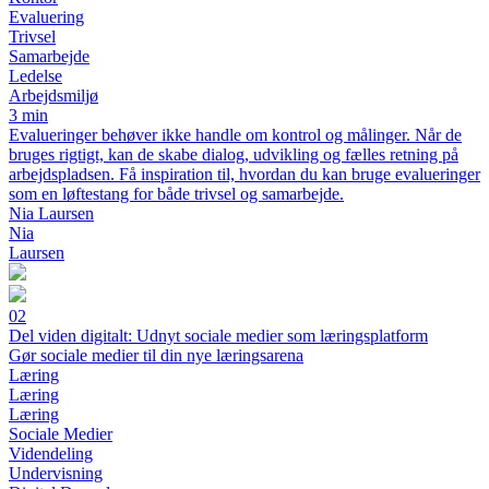
Evaluering
Trivsel
Samarbejde
Ledelse
Arbejdsmiljø
3 min
Evalueringer behøver ikke handle om kontrol og målinger. Når de
bruges rigtigt, kan de skabe dialog, udvikling og fælles retning på
arbejdspladsen. Få inspiration til, hvordan du kan bruge evalueringer
som en løftestang for både trivsel og samarbejde.
Nia Laursen
Nia
Laursen
02
Del viden digitalt: Udnyt sociale medier som læringsplatform
Gør sociale medier til din nye læringsarena
Læring
Læring
Læring
Sociale Medier
Videndeling
Undervisning