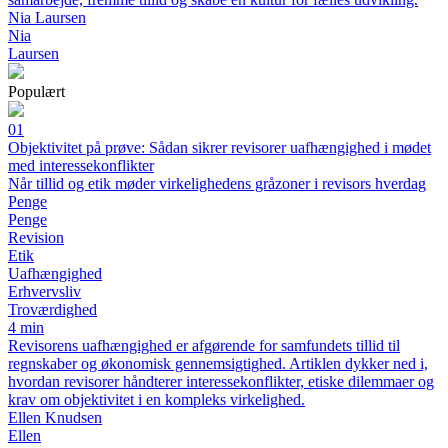
Nia Laursen
Nia
Laursen
Populært
01
Objektivitet på prøve: Sådan sikrer revisorer uafhængighed i mødet
med interessekonflikter
Når tillid og etik møder virkelighedens gråzoner i revisors hverdag
Penge
Penge
Revision
Etik
Uafhængighed
Erhvervsliv
Troværdighed
4 min
Revisorens uafhængighed er afgørende for samfundets tillid til
regnskaber og økonomisk gennemsigtighed. Artiklen dykker ned i,
hvordan revisorer håndterer interessekonflikter, etiske dilemmaer og
krav om objektivitet i en kompleks virkelighed.
Ellen Knudsen
Ellen