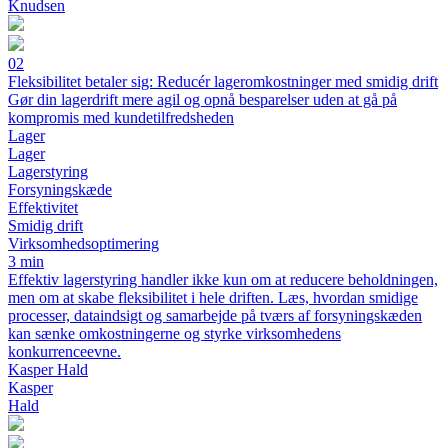
Knudsen
02
Fleksibilitet betaler sig: Reducér lageromkostninger med smidig drift
Gør din lagerdrift mere agil og opnå besparelser uden at gå på
kompromis med kundetilfredsheden
Lager
Lager
Lagerstyring
Forsyningskæde
Effektivitet
Smidig drift
Virksomhedsoptimering
3 min
Effektiv lagerstyring handler ikke kun om at reducere beholdningen,
men om at skabe fleksibilitet i hele driften. Læs, hvordan smidige
processer, dataindsigt og samarbejde på tværs af forsyningskæden
kan sænke omkostningerne og styrke virksomhedens
konkurrenceevne.
Kasper Hald
Kasper
Hald