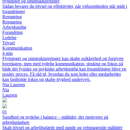
flytninger og omstruktureringer
Sådan bevarer du trivsel og effektivitet, når virksomheden står midt i
forandringer
Rengøring
Rengøring
Arbejdsmiljø
Forandring
Ledelse
Trivsel
Kommunikation
4 min
Flytninger og omstruktureringer kan skabe usikkerhed og forstyrre
hverdagen, men med tydelig kommunikation, struktur og fokus på
både det fysiske og psykiske arbejdsmiljø kan forandringen blive en
positiv proces. Få råd til, hvordan du som leder eller medarbejder
kan fastholde fokus og skabe tryghed undervejs.
Nia Laursen
Nia
Laursen
01
Sundhed og nydelse i balance – måltider, der motiverer på
arbejdspladsen
Skab trivsel og arbejdsglæde med sunde og velsmagende måltider