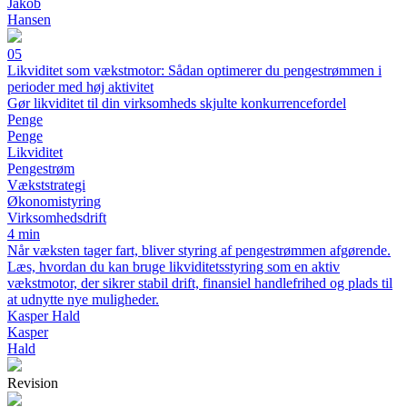
Jakob
Hansen
05
Likviditet som vækstmotor: Sådan optimerer du pengestrømmen i
perioder med høj aktivitet
Gør likviditet til din virksomheds skjulte konkurrencefordel
Penge
Penge
Likviditet
Pengestrøm
Vækststrategi
Økonomistyring
Virksomhedsdrift
4 min
Når væksten tager fart, bliver styring af pengestrømmen afgørende.
Læs, hvordan du kan bruge likviditetsstyring som en aktiv
vækstmotor, der sikrer stabil drift, finansiel handlefrihed og plads til
at udnytte nye muligheder.
Kasper Hald
Kasper
Hald
Revision