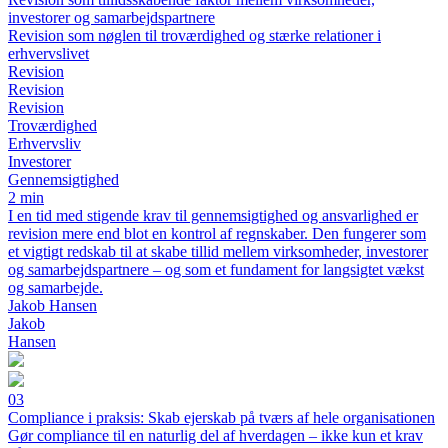
investorer og samarbejdspartnere
Revision som nøglen til troværdighed og stærke relationer i
erhvervslivet
Revision
Revision
Revision
Troværdighed
Erhvervsliv
Investorer
Gennemsigtighed
2 min
I en tid med stigende krav til gennemsigtighed og ansvarlighed er
revision mere end blot en kontrol af regnskaber. Den fungerer som
et vigtigt redskab til at skabe tillid mellem virksomheder, investorer
og samarbejdspartnere – og som et fundament for langsigtet vækst
og samarbejde.
Jakob Hansen
Jakob
Hansen
03
Compliance i praksis: Skab ejerskab på tværs af hele organisationen
Gør compliance til en naturlig del af hverdagen – ikke kun et krav