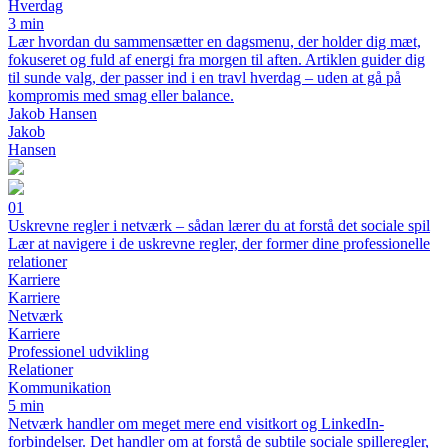
Hverdag
3 min
Lær hvordan du sammensætter en dagsmenu, der holder dig mæt,
fokuseret og fuld af energi fra morgen til aften. Artiklen guider dig
til sunde valg, der passer ind i en travl hverdag – uden at gå på
kompromis med smag eller balance.
Jakob Hansen
Jakob
Hansen
01
Uskrevne regler i netværk – sådan lærer du at forstå det sociale spil
Lær at navigere i de uskrevne regler, der former dine professionelle
relationer
Karriere
Karriere
Netværk
Karriere
Professionel udvikling
Relationer
Kommunikation
5 min
Netværk handler om meget mere end visitkort og LinkedIn-
forbindelser. Det handler om at forstå de subtile sociale spilleregler,