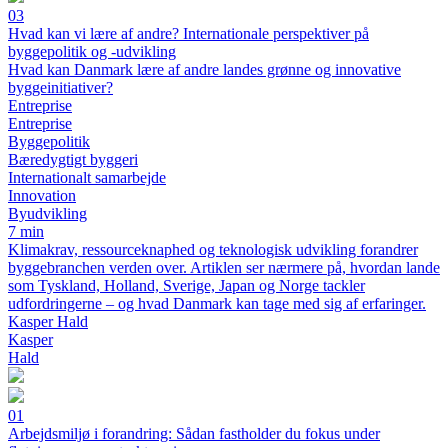
03
Hvad kan vi lære af andre? Internationale perspektiver på
byggepolitik og -udvikling
Hvad kan Danmark lære af andre landes grønne og innovative
byggeinitiativer?
Entreprise
Entreprise
Byggepolitik
Bæredygtigt byggeri
Internationalt samarbejde
Innovation
Byudvikling
7 min
Klimakrav, ressourceknaphed og teknologisk udvikling forandrer
byggebranchen verden over. Artiklen ser nærmere på, hvordan lande
som Tyskland, Holland, Sverige, Japan og Norge tackler
udfordringerne – og hvad Danmark kan tage med sig af erfaringer.
Kasper Hald
Kasper
Hald
01
Arbejdsmiljø i forandring: Sådan fastholder du fokus under