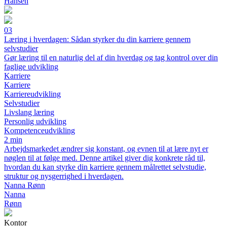
Hansen
03
Læring i hverdagen: Sådan styrker du din karriere gennem
selvstudier
Gør læring til en naturlig del af din hverdag og tag kontrol over din
faglige udvikling
Karriere
Karriere
Karriereudvikling
Selvstudier
Livslang læring
Personlig udvikling
Kompetenceudvikling
2 min
Arbejdsmarkedet ændrer sig konstant, og evnen til at lære nyt er
nøglen til at følge med. Denne artikel giver dig konkrete råd til,
hvordan du kan styrke din karriere gennem målrettet selvstudie,
struktur og nysgerrighed i hverdagen.
Nanna Rønn
Nanna
Rønn
Kontor