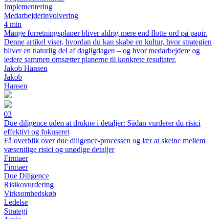
Implementering
Medarbejderinvolvering
4 min
Mange forretningsplaner bliver aldrig mere end flotte ord på papir.
Denne artikel viser, hvordan du kan skabe en kultur, hvor strategien
bliver en naturlig del af dagligdagen – og hvor medarbejdere og
ledere sammen omsætter planerne til konkrete resultater.
Jakob Hansen
Jakob
Hansen
03
Due diligence uden at drukne i detaljer: Sådan vurderer du risici
effektivt og fokuseret
Få overblik over due diligence-processen og lær at skelne mellem
væsentlige risici og unødige detaljer
Firmaer
Firmaer
Due Diligence
Risikovurdering
Virksomhedskøb
Ledelse
Strategi