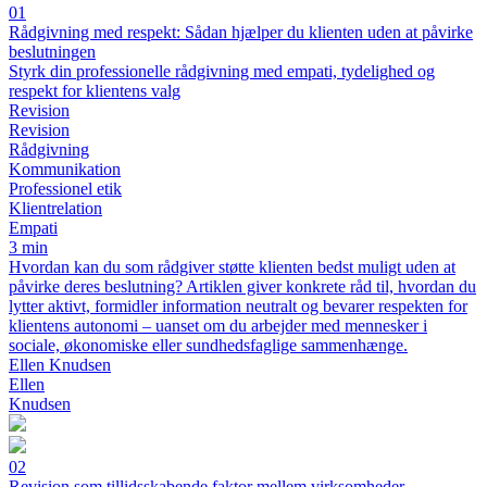
01
Rådgivning med respekt: Sådan hjælper du klienten uden at påvirke
beslutningen
Styrk din professionelle rådgivning med empati, tydelighed og
respekt for klientens valg
Revision
Revision
Rådgivning
Kommunikation
Professionel etik
Klientrelation
Empati
3 min
Hvordan kan du som rådgiver støtte klienten bedst muligt uden at
påvirke deres beslutning? Artiklen giver konkrete råd til, hvordan du
lytter aktivt, formidler information neutralt og bevarer respekten for
klientens autonomi – uanset om du arbejder med mennesker i
sociale, økonomiske eller sundhedsfaglige sammenhænge.
Ellen Knudsen
Ellen
Knudsen
02
Revision som tillidsskabende faktor mellem virksomheder,