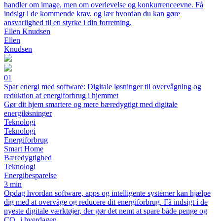
handler om image, men om overlevelse og konkurrenceevne. Få
indsigt i de kommende krav, og lær hvordan du kan gøre
ansvarlighed til en styrke i din forretning.
Ellen Knudsen
Ellen
Knudsen
01
Spar energi med software: Digitale løsninger til overvågning og
reduktion af energiforbrug i hjemmet
Gør dit hjem smartere og mere bæredygtigt med digitale
energiløsninger
Teknologi
Teknologi
Energiforbrug
Smart Home
Bæredygtighed
Teknologi
Energibesparelse
3 min
Opdag hvordan software, apps og intelligente systemer kan hjælpe
dig med at overvåge og reducere dit energiforbrug. Få indsigt i de
nyeste digitale værktøjer, der gør det nemt at spare både penge og
CO₂ i hverdagen.