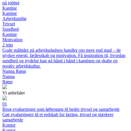
på jobbet
Kantine
Kantine
Arbejdsmiljø
Trivsel
Sundhed
Kantine
Motivation
2 min
Gode måltider på arbejdspladsen handler om mere end mad – de
styrker energi, fællesskab og motivation. Få inspiration til, hvordan
sundhed og nydelse kan gå hånd i hånd i kantinen og skabe en
positiv arbejdskultur.
Nanna Rønn
Nanna
Rønn
Vi anbefaler
01
Brug evalueringer som løftestang til bedre trivsel og samarbejde
Gør evalueringer til et redskab for læring, trivsel og stærkere
samarbejde
Kontor
Kontor