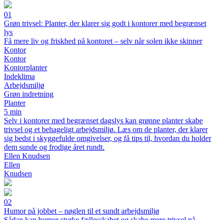
01
Grøn trivsel: Planter, der klarer sig godt i kontorer med begrænset
lys
Få mere liv og friskhed på kontoret – selv når solen ikke skinner
Kontor
Kontor
Kontorplanter
Indeklima
Arbejdsmiljø
Grøn indretning
Planter
5 min
Selv i kontorer med begrænset dagslys kan grønne planter skabe
trivsel og et behageligt arbejdsmiljø. Læs om de planter, der klarer
sig bedst i skyggefulde omgivelser, og få tips til, hvordan du holder
dem sunde og frodige året rundt.
Ellen Knudsen
Ellen
Knudsen
02
Humor på jobbet – nøglen til et sundt arbejdsmiljø
Sådan kan humor styrke fællesskabet og skabe mere trivsel på