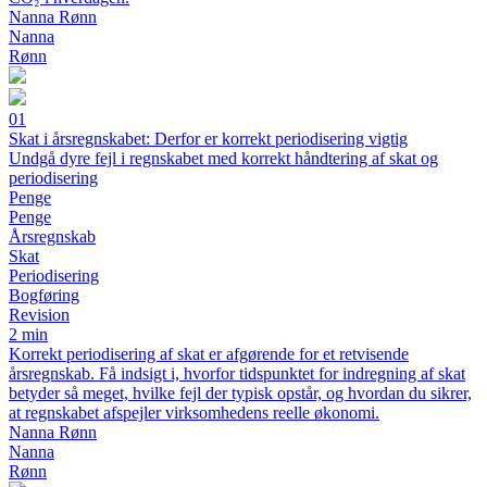
Nanna Rønn
Nanna
Rønn
01
Skat i årsregnskabet: Derfor er korrekt periodisering vigtig
Undgå dyre fejl i regnskabet med korrekt håndtering af skat og
periodisering
Penge
Penge
Årsregnskab
Skat
Periodisering
Bogføring
Revision
2 min
Korrekt periodisering af skat er afgørende for et retvisende
årsregnskab. Få indsigt i, hvorfor tidspunktet for indregning af skat
betyder så meget, hvilke fejl der typisk opstår, og hvordan du sikrer,
at regnskabet afspejler virksomhedens reelle økonomi.
Nanna Rønn
Nanna
Rønn