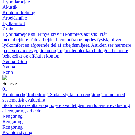
Hybridarbejde
Akustik
Kontorindretning
Arbejdsmiljø
Lydkomfort
7 min
Hybridarbejde stiller nye krav til kontorets akustik. Når
medarbejdere både arbejder hjemmefra og mødes fysisk, bliver
lydkomfort en afgørende del af arbejdsmiljøet. Artiklen ser nærmere
på, hvordan design, teknologi og materialer kan bidrage til et mere
behageligt og effektivt kontor.
Nanna Rønn
Nanna
Rønn
Seneste
01
Kontinuerlig forbedring: Sådan styrker du rengøringsrutiner med
systematisk evaluering
Skab bedre resultater og højere kvalitet gennem løbende evaluering
af rengøringsarbejdet
Rengøring
Rengøring
Rengøring
Kvalitetsstyring