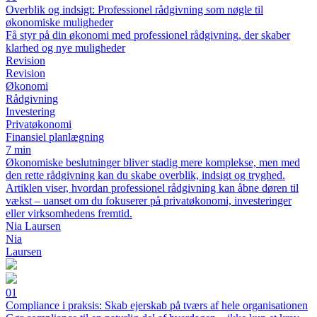
Overblik og indsigt: Professionel rådgivning som nøgle til
økonomiske muligheder
Få styr på din økonomi med professionel rådgivning, der skaber
klarhed og nye muligheder
Revision
Revision
Økonomi
Rådgivning
Investering
Privatøkonomi
Finansiel planlægning
7 min
Økonomiske beslutninger bliver stadig mere komplekse, men med
den rette rådgivning kan du skabe overblik, indsigt og tryghed.
Artiklen viser, hvordan professionel rådgivning kan åbne døren til
vækst – uanset om du fokuserer på privatøkonomi, investeringer
eller virksomhedens fremtid.
Nia Laursen
Nia
Laursen
01
Compliance i praksis: Skab ejerskab på tværs af hele organisationen