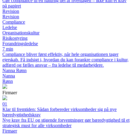
Gør compliance til en naturlig del af hverdagen – ikke kun et krav
på papiret
Revision
Revision
Compliance
Ledelse
Organisationskultur
Risikostyring
Forandringsledelse
7 min
Compliance bliver først effektiv, når hele organisationen tager
ejerskab. Få indsigt i, hvordan du kan forankre compliance i kultur,
adfærd og fælles ansvar – fra ledelse til medarbejdere.
Nanna Rønn
Nanna
Rønn
Firmaer
01
Klar til fremtiden: Sådan forbereder virksomheder sig på nye
bæredygtighedskrav
Nye krav fra EU og stigende forventninger gør bæredygtighed til et
strategisk must for alle virksomheder
Firmaer