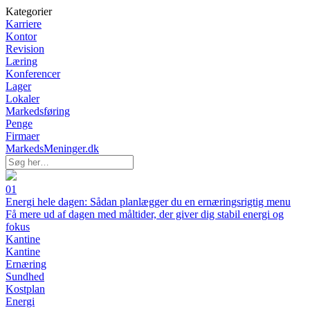
Kategorier
Karriere
Kontor
Revision
Læring
Konferencer
Lager
Lokaler
Markedsføring
Penge
Firmaer
MarkedsMeninger.dk
01
Energi hele dagen: Sådan planlægger du en ernæringsrigtig menu
Få mere ud af dagen med måltider, der giver dig stabil energi og
fokus
Kantine
Kantine
Ernæring
Sundhed
Kostplan
Energi