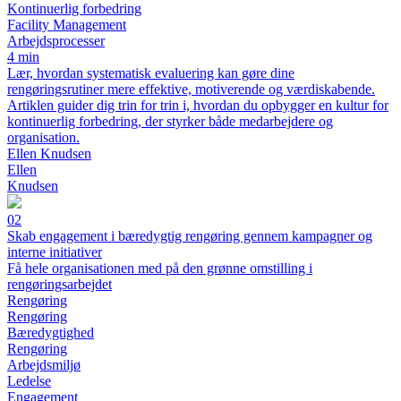
Kontinuerlig forbedring
Facility Management
Arbejdsprocesser
4 min
Lær, hvordan systematisk evaluering kan gøre dine
rengøringsrutiner mere effektive, motiverende og værdiskabende.
Artiklen guider dig trin for trin i, hvordan du opbygger en kultur for
kontinuerlig forbedring, der styrker både medarbejdere og
organisation.
Ellen Knudsen
Ellen
Knudsen
02
Skab engagement i bæredygtig rengøring gennem kampagner og
interne initiativer
Få hele organisationen med på den grønne omstilling i
rengøringsarbejdet
Rengøring
Rengøring
Bæredygtighed
Rengøring
Arbejdsmiljø
Ledelse
Engagement