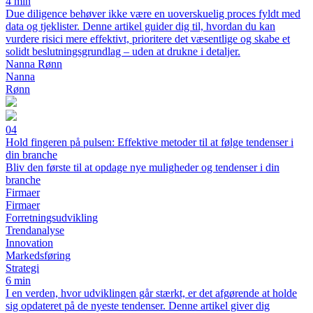
4 min
Due diligence behøver ikke være en uoverskuelig proces fyldt med
data og tjeklister. Denne artikel guider dig til, hvordan du kan
vurdere risici mere effektivt, prioritere det væsentlige og skabe et
solidt beslutningsgrundlag – uden at drukne i detaljer.
Nanna Rønn
Nanna
Rønn
04
Hold fingeren på pulsen: Effektive metoder til at følge tendenser i
din branche
Bliv den første til at opdage nye muligheder og tendenser i din
branche
Firmaer
Firmaer
Forretningsudvikling
Trendanalyse
Innovation
Markedsføring
Strategi
6 min
I en verden, hvor udviklingen går stærkt, er det afgørende at holde
sig opdateret på de nyeste tendenser. Denne artikel giver dig