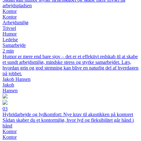
arbejdspladsen
Kontor
Kontor
Arbejdsmiljø
Trivsel
Humor
Ledelse
Samarbejde
2 min
Humor er mere end bare sjov – det er et effektivt redskab til at skabe
et sundt arbejdsmiljø, mindske stress og styrke samarbejdet. Læs,
hvordan grin og god stemning kan blive en naturlig del af hverdagen
på jobbet.
Jakob Hansen
Jakob
Hansen
03
Hybridarbejde og lydkomfort: Nye krav til akustikken på kontoret
Sådan skaber du et kontormiljø, hvor lyd og fleksibilitet går hånd i
hånd
Kontor
Kontor