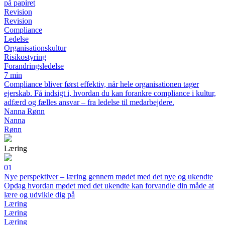
på papiret
Revision
Revision
Compliance
Ledelse
Organisationskultur
Risikostyring
Forandringsledelse
7 min
Compliance bliver først effektiv, når hele organisationen tager
ejerskab. Få indsigt i, hvordan du kan forankre compliance i kultur,
adfærd og fælles ansvar – fra ledelse til medarbejdere.
Nanna Rønn
Nanna
Rønn
Læring
01
Nye perspektiver – læring gennem mødet med det nye og ukendte
Opdag hvordan mødet med det ukendte kan forvandle din måde at
lære og udvikle dig på
Læring
Læring
Læring