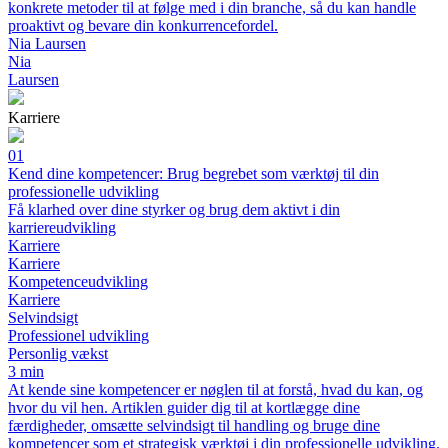
konkrete metoder til at følge med i din branche, så du kan handle
proaktivt og bevare din konkurrencefordel.
Nia Laursen
Nia
Laursen
Karriere
01
Kend dine kompetencer: Brug begrebet som værktøj til din
professionelle udvikling
Få klarhed over dine styrker og brug dem aktivt i din
karriereudvikling
Karriere
Karriere
Kompetenceudvikling
Karriere
Selvindsigt
Professionel udvikling
Personlig vækst
3 min
At kende sine kompetencer er nøglen til at forstå, hvad du kan, og
hvor du vil hen. Artiklen guider dig til at kortlægge dine
færdigheder, omsætte selvindsigt til handling og bruge dine
kompetencer som et strategisk værktøj i din professionelle udvikling.