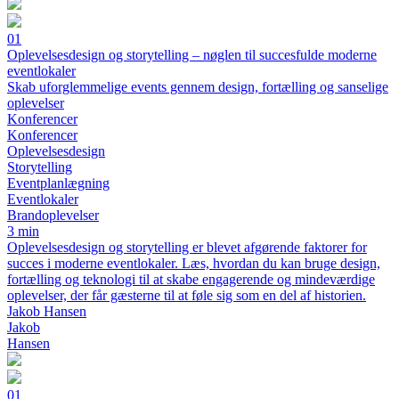
01
Oplevelsesdesign og storytelling – nøglen til succesfulde moderne
eventlokaler
Skab uforglemmelige events gennem design, fortælling og sanselige
oplevelser
Konferencer
Konferencer
Oplevelsesdesign
Storytelling
Eventplanlægning
Eventlokaler
Brandoplevelser
3 min
Oplevelsesdesign og storytelling er blevet afgørende faktorer for
succes i moderne eventlokaler. Læs, hvordan du kan bruge design,
fortælling og teknologi til at skabe engagerende og mindeværdige
oplevelser, der får gæsterne til at føle sig som en del af historien.
Jakob Hansen
Jakob
Hansen
01