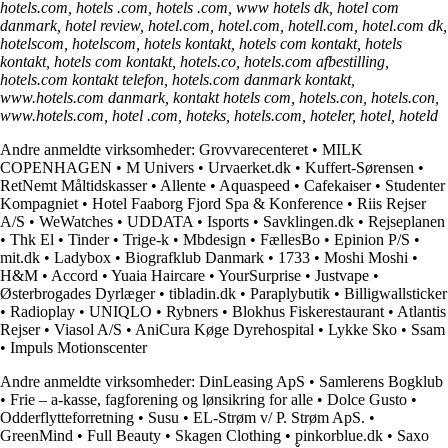
hotels.com, hotels .com, hotels .com, www hotels dk, hotel com
danmark, hotel review, hotel.com, hotel.com, hotell.com, hotel.com dk,
hotelscom, hotelscom, hotels kontakt, hotels com kontakt, hotels
kontakt, hotels com kontakt, hotels.co, hotels.com afbestilling,
hotels.com kontakt telefon, hotels.com danmark kontakt,
www.hotels.com danmark, kontakt hotels com, hotels.con, hotels.con,
www.hotels.com, hotel .com, hoteks, hotels.com, hoteler, hotel, hoteld
Andre anmeldte virksomheder:
Grovvarecenteret
•
MILK
COPENHAGEN
•
M Univers
•
Urvaerket.dk
•
Kuffert-Sørensen
•
RetNemt Måltidskasser
•
Allente
•
Aquaspeed
•
Cafekaiser
•
Studenter
Kompagniet
•
Hotel Faaborg Fjord Spa & Konference
•
Riis Rejser
A/S
•
WeWatches
•
UDDATA
•
Isports
•
Savklingen.dk
•
Rejseplanen
•
Thk El
•
Tinder
•
Trige-k
•
Mbdesign
•
FællesBo
•
Epinion P/S
•
mit.dk
•
Ladybox
•
Biografklub Danmark
•
1733
•
Moshi Moshi
•
H&M
•
Accord
•
Yuaia Haircare
•
YourSurprise
•
Justvape
•
Østerbrogades Dyrlæger
•
tibladin.dk
•
Paraplybutik
•
Billigwallsticker
•
Radioplay
•
UNIQLO
•
Rybners
•
Blokhus Fiskerestaurant
•
Atlantis
Rejser
•
Viasol A/S
•
AniCura Køge Dyrehospital
•
Lykke Sko
•
Ssam
•
Impuls Motionscenter
Andre anmeldte virksomheder:
DinLeasing ApS
•
Samlerens Bogklub
•
Frie – a-kasse, fagforening og lønsikring for alle
•
Dolce Gusto
•
Odderflytteforretning
•
Susu
•
EL-Strøm v/ P. Strøm ApS.
•
GreenMind
•
Full Beauty
•
Skagen Clothing
•
pinkorblue.dk
•
Saxo