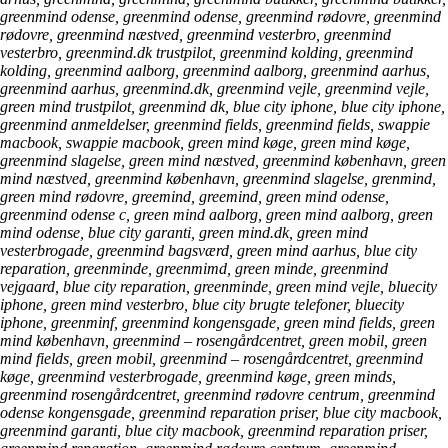
greenmind odense, greenmind odense, greenmind rødovre, greenmind
rødovre, greenmind næstved, greenmind vesterbro, greenmind
vesterbro, greenmind.dk trustpilot, greenmind kolding, greenmind
kolding, greenmind aalborg, greenmind aalborg, greenmind aarhus,
greenmind aarhus, greenmind.dk, greenmind vejle, greenmind vejle,
green mind trustpilot, greenmind dk, blue city iphone, blue city iphone,
greenmind anmeldelser, greenmind fields, greenmind fields, swappie
macbook, swappie macbook, green mind køge, green mind køge,
greenmind slagelse, green mind næstved, greenmind københavn, green
mind næstved, greenmind københavn, greenmind slagelse, grenmind,
green mind rødovre, greemind, greemind, green mind odense,
greenmind odense c, green mind aalborg, green mind aalborg, green
mind odense, blue city garanti, green mind.dk, green mind
vesterbrogade, greenmind bagsværd, green mind aarhus, blue city
reparation, greenminde, greenmimd, green minde, greenmind
vejgaard, blue city reparation, greenminde, green mind vejle, bluecity
iphone, green mind vesterbro, blue city brugte telefoner, bluecity
iphone, greenminf, greenmind kongensgade, green mind fields, green
mind københavn, greenmind – rosengårdcentret, green mobil, green
mind fields, green mobil, greenmind – rosengårdcentret, greenmind
køge, greenmind vesterbrogade, greenmind køge, green minds,
greenmind rosengårdcentret, greenmind rødovre centrum, greenmind
odense kongensgade, greenmind reparation priser, blue city macbook,
greenmind garanti, blue city macbook, greenmind reparation priser,