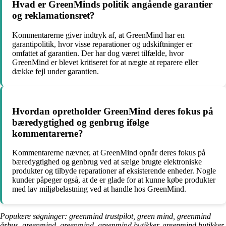
Hvad er GreenMinds politik angående garantier
og reklamationsret?
Kommentarerne giver indtryk af, at GreenMind har en
garantipolitik, hvor visse reparationer og udskiftninger er
omfattet af garantien. Der har dog været tilfælde, hvor
GreenMind er blevet kritiseret for at nægte at reparere eller
dække fejl under garantien.
Hvordan opretholder GreenMind deres fokus på
bæredygtighed og genbrug ifølge
kommentarerne?
Kommentarerne nævner, at GreenMind opnår deres fokus på
bæredygtighed og genbrug ved at sælge brugte elektroniske
produkter og tilbyde reparationer af eksisterende enheder. Nogle
kunder påpeger også, at de er glade for at kunne købe produkter
med lav miljøbelastning ved at handle hos GreenMind.
Populære søgninger: greenmind trustpilot, green mind, greenmind
århus, greenmind, greenmind, greenmind butikker, greenmind butikker,