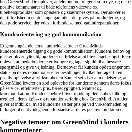
hos GreenMind. De oplever, at telefonerne fungerer som nye, og der er
positive kommentarer til både telefonens ydeevne og
tilbehørsprodukter som opladere og skærmbeskyttere. Derudover er
der tilfredshed med de lange garantier, der gives på produkterne, og
den gode service, der ydes i forbindelse med garantireparationer.
Kundeorientering og god kommunikation
Et gennemgående tema i anmeldelserne er GreenMinds
kundeorienterede tilgang og gode kommunikation. Kundens behov og
ønsker bliver lyttet til, og der er en følelse af at blive taget seriøst. Flere
oplever, at medarbejderne er lydhøre og tager sig tid til at besvare
spørgsmål og give vejledning. Derudover får kunden opdateringer om
status på deres reparationer eller bestillinger, hvilket bidrager til en
positiv oplevelse af virksomheden.Samlet set viser anmeldelserne, at
GreenMind leverer en god oplevelse for kunderne gennem deres fokus
på service, effektivitet, pris, bæredygtighed, kvalitet og
kommunikation. Kundens behov bliver mødt, og der skabes tillid og
tryghed i deres købs- og reparationserfaring hos GreenMind. Artiklen
giver et indblik i, hvad kunderne sætter pris på ved virksomheden og
bidrager til en dybdegående forståelse af deres positive omdømme.
Negative temaer om GreenMind i kunders
kommentarer