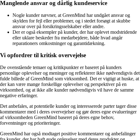
Manglende ansvar og dårlig kundeservice
Nogle kunder nævner, at GreenMind har undgået ansvar og
skylden for fejl eller problemer, og i stedet forsøgt at skubbe
ansvar over på forsikringsselskaber eller andre.
Der er også eksempler på kunder, der har oplevet modstridende
eller uklare beskeder fra medarbejdere, både hvad angår
reparationers omkostninger og garantidækning.
Vi opfordrer til kritisk overvejelse
De ovenstående temaer og kritikpunkter er baseret på kunders
personlige oplevelser og meninger og reflekterer ikke nødvendigvis det
fulde billede af GreenMind som virksomhed. Det er vigtigt at huske, at
der kan være mange forskellige oplevelser og perspektiver på en
virksomhed, og at ikke alle kunder nødvendigvis vil have de samme
negative erfaringer.
Det anbefales, at potentielle kunder og interesserede parter tager disse
kommentarer med i deres overvejelser og gør deres egne evalueringer
af virksomheden GreenMind baseret på deres egne behov,
forventninger og prioriteringer.
GreenMind har også modtaget positive kommentarer og anbefalinger
fra kunder, der har haft gode oplevelser med deres produkter og