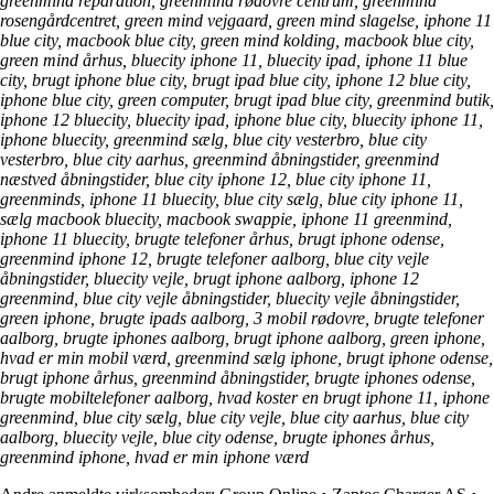
greenmind reparation, greenmind rødovre centrum, greenmind
rosengårdcentret, green mind vejgaard, green mind slagelse, iphone 11
blue city, macbook blue city, green mind kolding, macbook blue city,
green mind århus, bluecity iphone 11, bluecity ipad, iphone 11 blue
city, brugt iphone blue city, brugt ipad blue city, iphone 12 blue city,
iphone blue city, green computer, brugt ipad blue city, greenmind butik,
iphone 12 bluecity, bluecity ipad, iphone blue city, bluecity iphone 11,
iphone bluecity, greenmind sælg, blue city vesterbro, blue city
vesterbro, blue city aarhus, greenmind åbningstider, greenmind
næstved åbningstider, blue city iphone 12, blue city iphone 11,
greenminds, iphone 11 bluecity, blue city sælg, blue city iphone 11,
sælg macbook bluecity, macbook swappie, iphone 11 greenmind,
iphone 11 bluecity, brugte telefoner århus, brugt iphone odense,
greenmind iphone 12, brugte telefoner aalborg, blue city vejle
åbningstider, bluecity vejle, brugt iphone aalborg, iphone 12
greenmind, blue city vejle åbningstider, bluecity vejle åbningstider,
green iphone, brugte ipads aalborg, 3 mobil rødovre, brugte telefoner
aalborg, brugte iphones aalborg, brugt iphone aalborg, green iphone,
hvad er min mobil værd, greenmind sælg iphone, brugt iphone odense,
brugt iphone århus, greenmind åbningstider, brugte iphones odense,
brugte mobiltelefoner aalborg, hvad koster en brugt iphone 11, iphone
greenmind, blue city sælg, blue city vejle, blue city aarhus, blue city
aalborg, bluecity vejle, blue city odense, brugte iphones århus,
greenmind iphone, hvad er min iphone værd