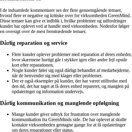
I de indsamlede kommentarer ses der flere gennemgående temaer,
hvoraf flere er negative og kritiske over for virksomheden GreenMind.
Disse temaer kan give et indblik i, hvilke problemer og udfordringer
kunder har oplevet ved at handle med virksomheden. Nedenfor følger
en oversigt over de mest fremtrædende temaer.
Dårlig reparation og service
Flere kunder oplever problemer med reparation af deres enheder,
hvor skærmene hurtigt går i stykker igen eller andre fejl opstår
kort efter reparationen.
Nogle kunder føler sig også dårligt behandlet af medarbejderne,
når de henvender sig med klager eller problemer.
Der er også eksempler på kunder, der har været utilfredse med
den tid, det har taget at få deres enhed repareret, og manglen på
opdateringer og information undervejs.
Dårlig kommunikation og manglende opfølgning
Mange kunder giver udtryk for frustration over manglende
kommunikation fra GreenMinds side. De har oplevet at skulle
kontakte virksomheden gentagne gange for at få opdateringer
om deres reparationer eller status.