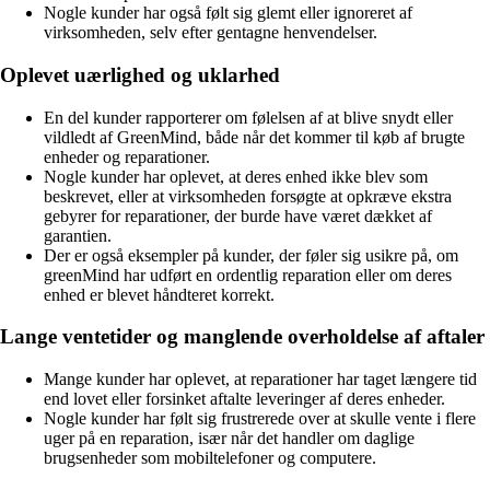
Nogle kunder har også følt sig glemt eller ignoreret af
virksomheden, selv efter gentagne henvendelser.
Oplevet uærlighed og uklarhed
En del kunder rapporterer om følelsen af at blive snydt eller
vildledt af GreenMind, både når det kommer til køb af brugte
enheder og reparationer.
Nogle kunder har oplevet, at deres enhed ikke blev som
beskrevet, eller at virksomheden forsøgte at opkræve ekstra
gebyrer for reparationer, der burde have været dækket af
garantien.
Der er også eksempler på kunder, der føler sig usikre på, om
greenMind har udført en ordentlig reparation eller om deres
enhed er blevet håndteret korrekt.
Lange ventetider og manglende overholdelse af aftaler
Mange kunder har oplevet, at reparationer har taget længere tid
end lovet eller forsinket aftalte leveringer af deres enheder.
Nogle kunder har følt sig frustrerede over at skulle vente i flere
uger på en reparation, især når det handler om daglige
brugsenheder som mobiltelefoner og computere.