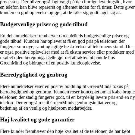
processen. Der bliver også lagt vægt på den hurtige leveringstid, hvor
en telefon kan blive repareret og afhentet inden for få timer. Dette giver
kunden en god oplevelse og gør, at de føler sig godt taget sig af.
Budgetvenlige priser og gode tilbud
En del anmeldelser fremhæver GreenMinds budgetvenlige priser og
gode tilbud. Kunden har oplevet at få en god pris på telefoner, der
fungerer som nye, samt nøjagtige beskrivelser af telefonens stand. Der
er også positive oplevelser med at få ekstra service eller produkter med
i købet uden beregning. Dette gør det attraktivt at handle hos
GreenMind og bidrager til en positiv kundeoplevelse.
Bæredygtighed og genbrug
Flere anmeldelser viser en positiv holdning til GreenMinds fokus på
bæredygtighed og genbrug. Kunden roser konceptet om at købe brugte
telefoner, der stadig fungerer godt, til en betydelig lavere pris end en ny
telefon. Der er også ros til GreenMinds genbrugsinitiativer og
betjening af en venlig og hjælpsom medarbejder.
Høj kvalitet og gode garantier
Flere kunder fremhæver den høje kvalitet af de telefoner, de har købt