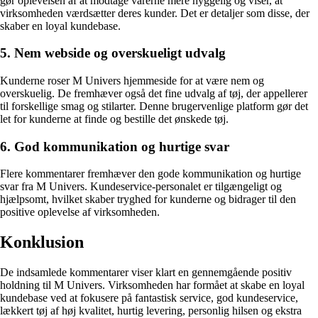
gør oplevelsen af at modtage varerne mere hyggelig og viser, at
virksomheden værdsætter deres kunder. Det er detaljer som disse, der
skaber en loyal kundebase.
5. Nem webside og overskueligt udvalg
Kunderne roser M Univers hjemmeside for at være nem og
overskuelig. De fremhæver også det fine udvalg af tøj, der appellerer
til forskellige smag og stilarter. Denne brugervenlige platform gør det
let for kunderne at finde og bestille det ønskede tøj.
6. God kommunikation og hurtige svar
Flere kommentarer fremhæver den gode kommunikation og hurtige
svar fra M Univers. Kundeservice-personalet er tilgængeligt og
hjælpsomt, hvilket skaber tryghed for kunderne og bidrager til den
positive oplevelse af virksomheden.
Konklusion
De indsamlede kommentarer viser klart en gennemgående positiv
holdning til M Univers. Virksomheden har formået at skabe en loyal
kundebase ved at fokusere på fantastisk service, god kundeservice,
lækkert tøj af høj kvalitet, hurtig levering, personlig hilsen og ekstra