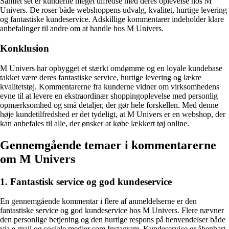
Samlet set er kunderne meget tilfredse med deres oplevelse hos M
Univers. De roser både webshoppens udvalg, kvalitet, hurtige levering
og fantastiske kundeservice. Adskillige kommentarer indeholder klare
anbefalinger til andre om at handle hos M Univers.
Konklusion
M Univers har opbygget et stærkt omdømme og en loyale kundebase
takket være deres fantastiske service, hurtige levering og lækre
kvalitetstøj. Kommentarerne fra kunderne vidner om virksomhedens
evne til at levere en ekstraordinær shoppingoplevelse med personlig
opmærksomhed og små detaljer, der gør hele forskellen. Med denne
høje kundetilfredshed er det tydeligt, at M Univers er en webshop, der
kan anbefales til alle, der ønsker at købe lækkert tøj online.
Gennemgående temaer i kommentarerne
om M Univers
1. Fantastisk service og god kundeservice
En gennemgående kommentar i flere af anmeldelserne er den
fantastiske service og god kundeservice hos M Univers. Flere nævner
den personlige betjening og den hurtige respons på henvendelser både
via e-mail og sociale medier som Instagram. Kundeservice er åbenbart