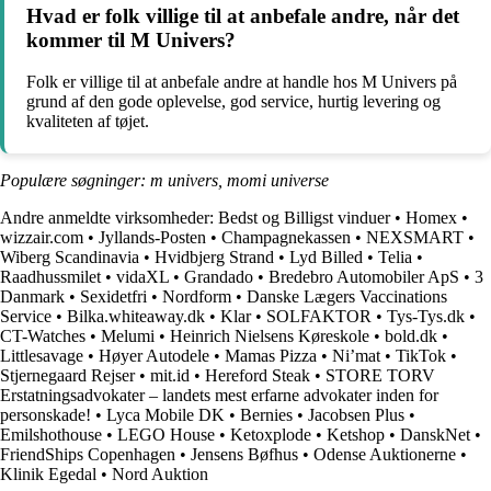
Hvad er folk villige til at anbefale andre, når det
kommer til M Univers?
Folk er villige til at anbefale andre at handle hos M Univers på
grund af den gode oplevelse, god service, hurtig levering og
kvaliteten af tøjet.
Populære søgninger: m univers, momi universe
Andre anmeldte virksomheder:
Bedst og Billigst vinduer
•
Homex
•
wizzair.com
•
Jyllands-Posten
•
Champagnekassen
•
NEXSMART
•
Wiberg Scandinavia
•
Hvidbjerg Strand
•
Lyd Billed
•
Telia
•
Raadhussmilet
•
vidaXL
•
Grandado
•
Bredebro Automobiler ApS
•
3
Danmark
•
Sexidetfri
•
Nordform
•
Danske Lægers Vaccinations
Service
•
Bilka.whiteaway.dk
•
Klar
•
SOLFAKTOR
•
Tys-Tys.dk
•
CT-Watches
•
Melumi
•
Heinrich Nielsens Køreskole
•
bold.dk
•
Littlesavage
•
Høyer Autodele
•
Mamas Pizza
•
Ni’mat
•
TikTok
•
Stjernegaard Rejser
•
mit.id
•
Hereford Steak
•
STORE TORV
Erstatningsadvokater – landets mest erfarne advokater inden for
personskade!
•
Lyca Mobile DK
•
Bernies
•
Jacobsen Plus
•
Emilshothouse
•
LEGO House
•
Ketoxplode
•
Ketshop
•
DanskNet
•
FriendShips Copenhagen
•
Jensens Bøfhus
•
Odense Auktionerne
•
Klinik Egedal
•
Nord Auktion