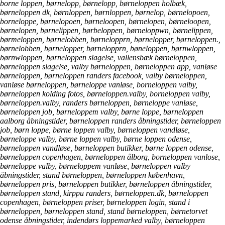
borne loppen, børnelopp, børnelopp, børneloppen holbæk,
børneloppen dk, børnloppen, børnloppen, børnelop, børnelopoen,
borneloppe, børnelopoen, børneloopen, børnelopen, børneloopen,
børnelopen, børnelippen, børbeloppen, børneloppwn, børnelippen,
børmeloppen, børnelobben, børnelopprn, børnelopper, børneloppen.,
børnelobben, børnelopper, børnelopprn, bøneloppen, børnwloppen,
børnwloppen, børneloppen slagelse, vallensbæk børneloppen,
børneloppen slagelse, valby børneloppen, børneloppen app, vanløse
børneloppen, børneloppen randers facebook, valby børneloppen,
vanløse børneloppen, børneloppe vanløse, borneloppen valby,
børneloppen kolding fotos, børneloppen.valby, borneloppen valby,
børneloppen.valby, randers børneloppen, børneloppe vanløse,
børneloppen job, børneloppem valby, børne loppe, børneloppen
aalborg åbningstider, børneloppen randers åbningstider, børneloppen
job, børn loppe, børne loppen valby, børneloppen vandløse,
børneloppe valby, børne loppen valby, børne loppen odense,
børneloppen vandløse, børneloppen butikker, børne loppen odense,
børneloppen copenhagen, børneloppen ålborg, borneloppen vanlose,
børneloppe valby, børneloppem vanløse, børneloppen valby
åbningstider, stand børneloppen, børneloppen københavn,
børneloppen pris, børneloppen butikker, børneloppen åbningstider,
børneloppen stand, kirppu randers, børneloppen.dk, børneloppen
copenhagen, børneloppen priser, børneloppen login, stand i
børneloppen, børneloppen stand, stand børneloppen, børnetorvet
odense åbningstider, indendørs loppemarked valby, børneloppen