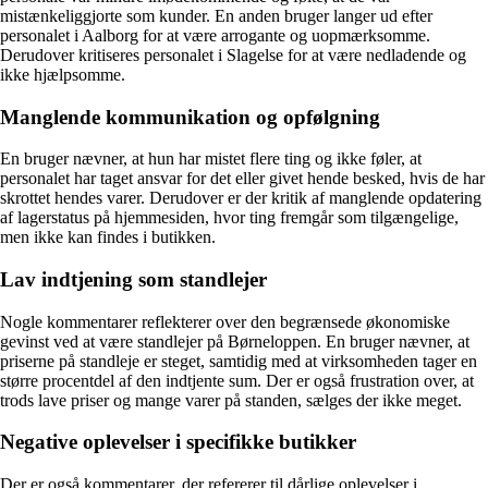
mistænkeliggjorte som kunder. En anden bruger langer ud efter
personalet i Aalborg for at være arrogante og uopmærksomme.
Derudover kritiseres personalet i Slagelse for at være nedladende og
ikke hjælpsomme.
Manglende kommunikation og opfølgning
En bruger nævner, at hun har mistet flere ting og ikke føler, at
personalet har taget ansvar for det eller givet hende besked, hvis de har
skrottet hendes varer. Derudover er der kritik af manglende opdatering
af lagerstatus på hjemmesiden, hvor ting fremgår som tilgængelige,
men ikke kan findes i butikken.
Lav indtjening som standlejer
Nogle kommentarer reflekterer over den begrænsede økonomiske
gevinst ved at være standlejer på Børneloppen. En bruger nævner, at
priserne på standleje er steget, samtidig med at virksomheden tager en
større procentdel af den indtjente sum. Der er også frustration over, at
trods lave priser og mange varer på standen, sælges der ikke meget.
Negative oplevelser i specifikke butikker
Der er også kommentarer, der refererer til dårlige oplevelser i