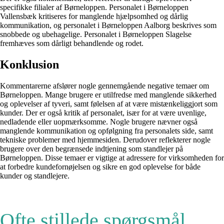
specifikke filialer af Børneloppen. Personalet i Børneloppen
Vallensbæk kritiseres for manglende hjælpsomhed og dårlig
kommunikation, og personalet i Børneloppen Aalborg beskrives som
snobbede og ubehagelige. Personalet i Børneloppen Slagelse
fremhæves som dårligt behandlende og rodet.
Konklusion
Kommentarerne afslører nogle gennemgående negative temaer om
Børneloppen. Mange brugere er utilfredse med manglende sikkerhed
og oplevelser af tyveri, samt følelsen af at være mistænkeliggjort som
kunder. Der er også kritik af personalet, især for at være uvenlige,
nedladende eller uopmærksomme. Nogle brugere nævner også
manglende kommunikation og opfølgning fra personalets side, samt
tekniske problemer med hjemmesiden. Derudover reflekterer nogle
brugere over den begrænsede indtjening som standlejer på
Børneloppen. Disse temaer er vigtige at adressere for virksomheden for
at forbedre kundefornøjelsen og sikre en god oplevelse for både
kunder og standlejere.
Ofte stillede spørgsmål