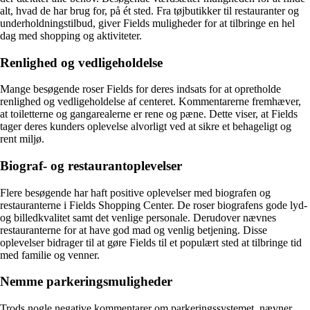
alt, hvad de har brug for, på ét sted. Fra tøjbutikker til restauranter og
underholdningstilbud, giver Fields muligheder for at tilbringe en hel
dag med shopping og aktiviteter.
Renlighed og vedligeholdelse
Mange besøgende roser Fields for deres indsats for at opretholde
renlighed og vedligeholdelse af centeret. Kommentarerne fremhæver,
at toiletterne og gangarealerne er rene og pæne. Dette viser, at Fields
tager deres kunders oplevelse alvorligt ved at sikre et behageligt og
rent miljø.
Biograf- og restaurantoplevelser
Flere besøgende har haft positive oplevelser med biografen og
restauranterne i Fields Shopping Center. De roser biografens gode lyd-
og billedkvalitet samt det venlige personale. Derudover nævnes
restauranterne for at have god mad og venlig betjening. Disse
oplevelser bidrager til at gøre Fields til et populært sted at tilbringe tid
med familie og venner.
Nemme parkeringsmuligheder
Trods nogle negative kommentarer om parkeringssystemet, nævner