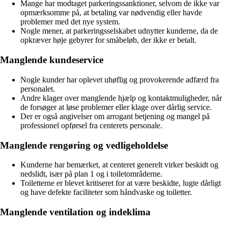
Mange har modtaget parkeringssanktioner, selvom de ikke var
opmærksomme på, at betaling var nødvendig eller havde
problemer med det nye system.
Nogle mener, at parkeringsselskabet udnytter kunderne, da de
opkræver høje gebyrer for småbeløb, der ikke er betalt.
Manglende kundeservice
Nogle kunder har oplevet uhøflig og provokerende adfærd fra
personalet.
Andre klager over manglende hjælp og kontaktmuligheder, når
de forsøger at løse problemer eller klage over dårlig service.
Der er også angivelser om arrogant betjening og mangel på
professionel opførsel fra centerets personale.
Manglende rengøring og vedligeholdelse
Kunderne har bemærket, at centeret generelt virker beskidt og
nedslidt, især på plan 1 og i toiletområderne.
Toiletterne er blevet kritiseret for at være beskidte, lugte dårligt
og have defekte faciliteter som håndvaske og toiletter.
Manglende ventilation og indeklima