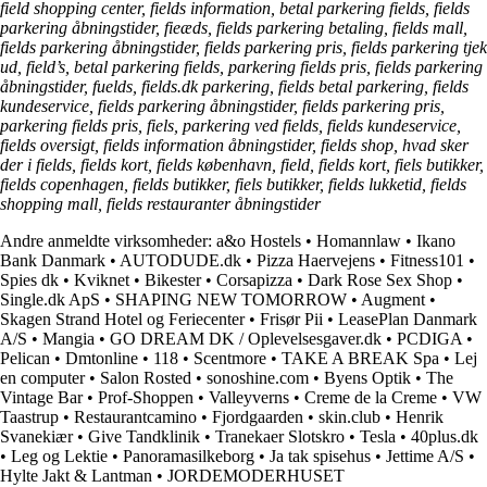
field shopping center, fields information, betal parkering fields, fields
parkering åbningstider, fieæds, fields parkering betaling, fields mall,
fields parkering åbningstider, fields parkering pris, fields parkering tjek
ud, field’s, betal parkering fields, parkering fields pris, fields parkering
åbningstider, fuelds, fields.dk parkering, fields betal parkering, fields
kundeservice, fields parkering åbningstider, fields parkering pris,
parkering fields pris, fiels, parkering ved fields, fields kundeservice,
fields oversigt, fields information åbningstider, fields shop, hvad sker
der i fields, fields kort, fields københavn, field, fields kort, fiels butikker,
fields copenhagen, fields butikker, fiels butikker, fields lukketid, fields
shopping mall, fields restauranter åbningstider
Andre anmeldte virksomheder:
a&o Hostels
•
Homannlaw
•
Ikano
Bank Danmark
•
AUTODUDE.dk
•
Pizza Haervejens
•
Fitness101
•
Spies dk
•
Kviknet
•
Bikester
•
Corsapizza
•
Dark Rose Sex Shop
•
Single.dk ApS
•
SHAPING NEW TOMORROW
•
Augment
•
Skagen Strand Hotel og Feriecenter
•
Frisør Pii
•
LeasePlan Danmark
A/S
•
Mangia
•
GO DREAM DK / Oplevelsesgaver.dk
•
PCDIGA
•
Pelican
•
Dmtonline
•
118
•
Scentmore
•
TAKE A BREAK Spa
•
Lej
en computer
•
Salon Rosted
•
sonoshine.com
•
Byens Optik
•
The
Vintage Bar
•
Prof-Shoppen
•
Valleyverns
•
Creme de la Creme
•
VW
Taastrup
•
Restaurantcamino
•
Fjordgaarden
•
skin.club
•
Henrik
Svanekiær
•
Give Tandklinik
•
Tranekaer Slotskro
•
Tesla
•
40plus.dk
•
Leg og Lektie
•
Panoramasilkeborg
•
Ja tak spisehus
•
Jettime A/S
•
Hylte Jakt & Lantman
•
JORDEMODERHUSET