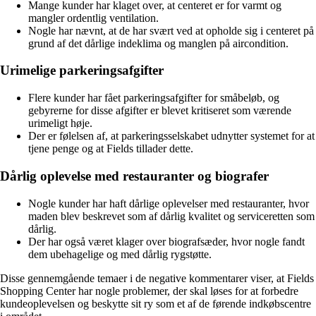
Mange kunder har klaget over, at centeret er for varmt og
mangler ordentlig ventilation.
Nogle har nævnt, at de har svært ved at opholde sig i centeret på
grund af det dårlige indeklima og manglen på aircondition.
Urimelige parkeringsafgifter
Flere kunder har fået parkeringsafgifter for småbeløb, og
gebyrerne for disse afgifter er blevet kritiseret som værende
urimeligt høje.
Der er følelsen af, at parkeringsselskabet udnytter systemet for at
tjene penge og at Fields tillader dette.
Dårlig oplevelse med restauranter og biografer
Nogle kunder har haft dårlige oplevelser med restauranter, hvor
maden blev beskrevet som af dårlig kvalitet og serviceretten som
dårlig.
Der har også været klager over biografsæder, hvor nogle fandt
dem ubehagelige og med dårlig rygstøtte.
Disse gennemgående temaer i de negative kommentarer viser, at Fields
Shopping Center har nogle problemer, der skal løses for at forbedre
kundeoplevelsen og beskytte sit ry som et af de førende indkøbscentre