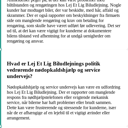
biltilstanden og rengøringen hos Lej Et Lig Biludlejning. Nogle
kunder har modtaget biler, der var beskidte, med hår, affald og
skrammer. Der er også rapporter om beskyldninger fra firmaets
side om manglende rengøring og krav om betaling for
rengøring, som skulle have været udført før udlevering. Det ser
ud til, at det kan være vigtigt for kunderne at dokumentere
bilens tilstand ved afhentning for at undgå uenigheder om
rengøring og ansvar.
Hvad er Lej Et Lig Biludlejnings politik
vedrørende nødopkaldshjælp og service
undervejs?
Nødopkaldshjælp og service undervejs kan være en udfordring
hos Lej Et Lig Biludlejning. Der er rapporter om manglende
respons fra nødhjælpstelefonen eller svigtende mekanisk
service, når bilerne har haft problemer eller brudt sammen.
Dette kan være frustrerende og stressende for kunderne, især
når de er afhængige af en lejebil til et vigtigt ærinder eller
arrangement.