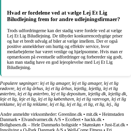
Hvad er fordelene ved at vælge Lej Et Lig
Biludlejning frem for andre udlejningsfirmaer?
Trods udfordringerne kan der stadig være fordele ved at vælge
Lej Et Lig Biludlejning. De tilbyder konkurrencedygtige priser
og har et bredt udvalg af biler at vælge imellem. Der er også
positive anmeldelser om hurtig og effektiv service, hvor
medarbejderne har været venlige og hjælpsomme. Hvis man er
opmærksom på eventuelle udfordringer og forbereder sig godt,
kan man stadig have en god lejeoplevelse med Lej Et Lig
Biludlejning.
Populære søgninger: lej et lig amager, lej et lig amager, lej et lig
rødovre, lej et lig århus, lej et lig århus, lejetlig, lejetlig, lej et lig
østerbro, lej et lig østerbro, lej et lig depositum, lejetlig dk, lejetlig dk,
leje et lig, leje et lig, lej et lig københavn, lej et lig varevogn, lej et lig
reklame, lej et lig reklame, lej et lig, lej et lig, et lig, et lig, lej., lig
Andre anmeldte virksomheder:
Greenline.dk
•
mit.dk
•
Heimstaden
Danmark
•
Elvandvarmer.dk A/S
•
Ecofleet
•
hackk.dk
•
Boligbasen.dk – Hele Danmarks boligside
•
Skønskøn
•
Just-Eat.dk
•
Innoliving
•
Q-Park Danmark A/S
•
Well-Come Fitness
•
Fri