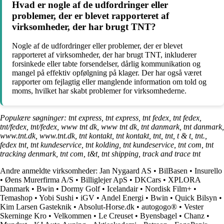
Hvad er nogle af de udfordringer eller
problemer, der er blevet rapporteret af
virksomheder, der har brugt TNT?
Nogle af de udfordringer eller problemer, der er blevet
rapporteret af virksomheder, der har brugt TNT, inkluderer
forsinkede eller tabte forsendelser, dårlig kommunikation og
mangel på effektiv opfølgning på klager. Der har også været
rapporter om fejlagtig eller manglende information om told og
moms, hvilket har skabt problemer for virksomhederne.
Populære søgninger: tnt express, tnt express, tnt fedex, tnt fedex,
tnt/fedex, tnt/fedex, www tnt dk, www tnt dk, tnt danmark, tnt danmark,
www.tnt.dk, www.tnt.dk, tnt kontakt, tnt kontakt, tnt, tnt, t & t, tnt.,
fedex tnt, tnt kundeservice, tnt kolding, tnt kundeservice, tnt com, tnt
tracking denmark, tnt com, t&t, tnt shipping, track and trace tnt
Andre anmeldte virksomheder:
Jan Nygaard AS
•
BilBasen
•
Insurello
•
Øens Murerfirma A/S
•
Billiglejer ApS
•
DKCars
•
XPLORA
Danmark
•
Bwin
•
Dormy Golf
•
Icelandair
•
Nordisk Film+
•
Temashop
•
Yobi Sushi
•
iGV
•
Andel Energi
•
Bwin
•
Quick Bilsyn
•
Kim Larsen Gasteknik
•
Absolut-Horse.dk
•
autogogo®
•
Vester
Skerninge Kro
•
Velkommen
•
Le Creuset
•
Byensbagel
•
Chanz
•