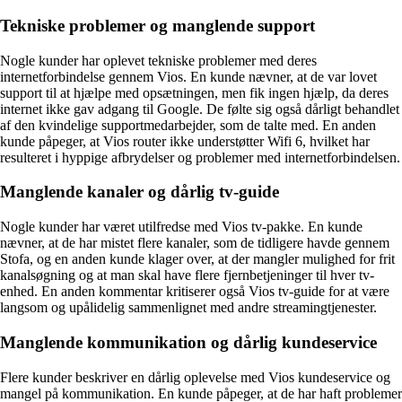
Tekniske problemer og manglende support
Nogle kunder har oplevet tekniske problemer med deres
internetforbindelse gennem Vios. En kunde nævner, at de var lovet
support til at hjælpe med opsætningen, men fik ingen hjælp, da deres
internet ikke gav adgang til Google. De følte sig også dårligt behandlet
af den kvindelige supportmedarbejder, som de talte med. En anden
kunde påpeger, at Vios router ikke understøtter Wifi 6, hvilket har
resulteret i hyppige afbrydelser og problemer med internetforbindelsen.
Manglende kanaler og dårlig tv-guide
Nogle kunder har været utilfredse med Vios tv-pakke. En kunde
nævner, at de har mistet flere kanaler, som de tidligere havde gennem
Stofa, og en anden kunde klager over, at der mangler mulighed for frit
kanalsøgning og at man skal have flere fjernbetjeninger til hver tv-
enhed. En anden kommentar kritiserer også Vios tv-guide for at være
langsom og upålidelig sammenlignet med andre streamingtjenester.
Manglende kommunikation og dårlig kundeservice
Flere kunder beskriver en dårlig oplevelse med Vios kundeservice og
mangel på kommunikation. En kunde påpeger, at de har haft problemer