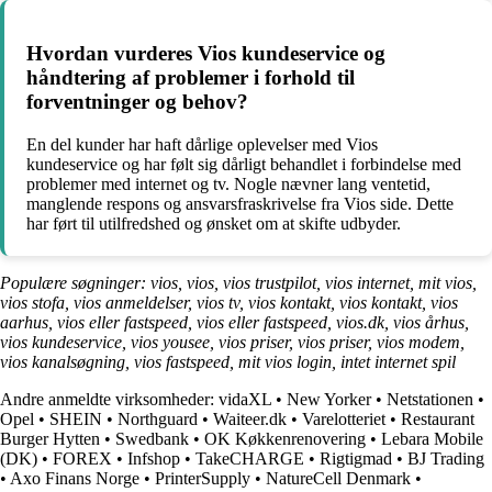
Hvordan vurderes Vios kundeservice og
håndtering af problemer i forhold til
forventninger og behov?
En del kunder har haft dårlige oplevelser med Vios
kundeservice og har følt sig dårligt behandlet i forbindelse med
problemer med internet og tv. Nogle nævner lang ventetid,
manglende respons og ansvarsfraskrivelse fra Vios side. Dette
har ført til utilfredshed og ønsket om at skifte udbyder.
Populære søgninger: vios, vios, vios trustpilot, vios internet, mit vios,
vios stofa, vios anmeldelser, vios tv, vios kontakt, vios kontakt, vios
aarhus, vios eller fastspeed, vios eller fastspeed, vios.dk, vios århus,
vios kundeservice, vios yousee, vios priser, vios priser, vios modem,
vios kanalsøgning, vios fastspeed, mit vios login, intet internet spil
Andre anmeldte virksomheder:
vidaXL
•
New Yorker
•
Netstationen
•
Opel
•
SHEIN
•
Northguard
•
Waiteer.dk
•
Varelotteriet
•
Restaurant
Burger Hytten
•
Swedbank
•
OK Køkkenrenovering
•
Lebara Mobile
(DK)
•
FOREX
•
Infshop
•
TakeCHARGE
•
Rigtigmad
•
BJ Trading
•
Axo Finans Norge
•
PrinterSupply
•
NatureCell Denmark
•