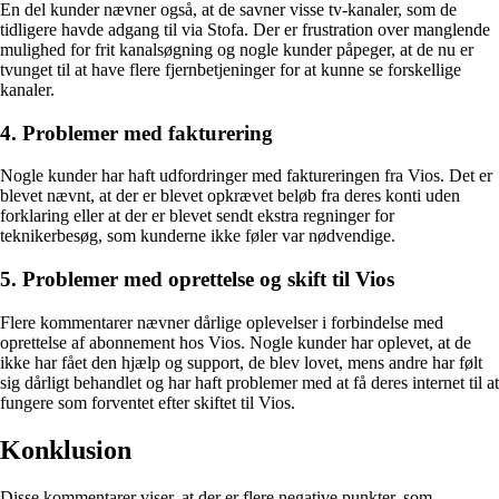
En del kunder nævner også, at de savner visse tv-kanaler, som de
tidligere havde adgang til via Stofa. Der er frustration over manglende
mulighed for frit kanalsøgning og nogle kunder påpeger, at de nu er
tvunget til at have flere fjernbetjeninger for at kunne se forskellige
kanaler.
4. Problemer med fakturering
Nogle kunder har haft udfordringer med faktureringen fra Vios. Det er
blevet nævnt, at der er blevet opkrævet beløb fra deres konti uden
forklaring eller at der er blevet sendt ekstra regninger for
teknikerbesøg, som kunderne ikke føler var nødvendige.
5. Problemer med oprettelse og skift til Vios
Flere kommentarer nævner dårlige oplevelser i forbindelse med
oprettelse af abonnement hos Vios. Nogle kunder har oplevet, at de
ikke har fået den hjælp og support, de blev lovet, mens andre har følt
sig dårligt behandlet og har haft problemer med at få deres internet til at
fungere som forventet efter skiftet til Vios.
Konklusion
Disse kommentarer viser, at der er flere negative punkter, som