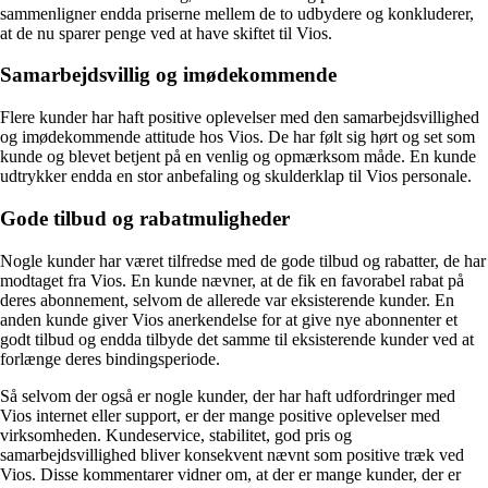
sammenligner endda priserne mellem de to udbydere og konkluderer,
at de nu sparer penge ved at have skiftet til Vios.
Samarbejdsvillig og imødekommende
Flere kunder har haft positive oplevelser med den samarbejdsvillighed
og imødekommende attitude hos Vios. De har følt sig hørt og set som
kunde og blevet betjent på en venlig og opmærksom måde. En kunde
udtrykker endda en stor anbefaling og skulderklap til Vios personale.
Gode tilbud og rabatmuligheder
Nogle kunder har været tilfredse med de gode tilbud og rabatter, de har
modtaget fra Vios. En kunde nævner, at de fik en favorabel rabat på
deres abonnement, selvom de allerede var eksisterende kunder. En
anden kunde giver Vios anerkendelse for at give nye abonnenter et
godt tilbud og endda tilbyde det samme til eksisterende kunder ved at
forlænge deres bindingsperiode.
Så selvom der også er nogle kunder, der har haft udfordringer med
Vios internet eller support, er der mange positive oplevelser med
virksomheden. Kundeservice, stabilitet, god pris og
samarbejdsvillighed bliver konsekvent nævnt som positive træk ved
Vios. Disse kommentarer vidner om, at der er mange kunder, der er