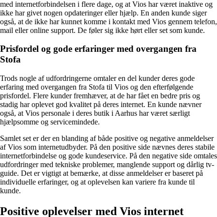
med internetforbindelsen i flere dage, og at Vios har været inaktive og
ikke har givet nogen opdateringer eller hjælp. En anden kunde siger
også, at de ikke har kunnet komme i kontakt med Vios gennem telefon,
mail eller online support. De føler sig ikke hørt eller set som kunde.
Prisfordel og gode erfaringer med overgangen fra
Stofa
Trods nogle af udfordringerne omtaler en del kunder deres gode
erfaring med overgangen fra Stofa til Vios og den efterfølgende
prisfordel. Flere kunder fremhæver, at de har fået en bedre pris og
stadig har oplevet god kvalitet på deres internet. En kunde nævner
også, at Vios personale i deres butik i Aarhus har været særligt
hjælpsomme og servicemindede.
Samlet set er der en blanding af både positive og negative anmeldelser
af Vios som internetudbyder. På den positive side nævnes deres stabile
internetforbindelse og gode kundeservice. På den negative side omtales
udfordringer med tekniske problemer, manglende support og dårlig tv-
guide. Det er vigtigt at bemærke, at disse anmeldelser er baseret på
individuelle erfaringer, og at oplevelsen kan variere fra kunde til
kunde.
Positive oplevelser med Vios internet