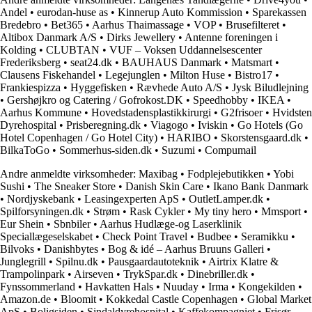
Andel
•
eurodan-huse as
•
Kinnerup Auto Kommission
•
Sparekassen
Bredebro
•
Bet365
•
Aarhus Thaimassage
•
VOP
•
Brusefilteret
•
Altibox Danmark A/S
•
Dirks Jewellery
•
Antenne foreningen i
Kolding
•
CLUBTAN
•
VUF – Voksen Uddannelsescenter
Frederiksberg
•
seat24.dk
•
BAUHAUS Danmark
•
Matsmart
•
Clausens Fiskehandel
•
Legejunglen
•
Milton Huse
•
Bistro17
•
Frankiespizza
•
Hyggefisken
•
Rævhede Auto A/S
•
Jysk Biludlejning
•
Gershøjkro og Catering / Gofrokost.DK
•
Speedhobby
•
IKEA
•
Aarhus Kommune
•
Hovedstadensplastikkirurgi
•
G2frisoer
•
Hvidsten
Dyrehospital
•
Prisberegning.dk
•
Viagogo
•
Iviskin
•
Go Hotels (Go
Hotel Copenhagen / Go Hotel City)
•
HARIBO
•
Skorstensgaard.dk
•
BilkaToGo
•
Sommerhus-siden.dk
•
Suzumi
•
Compumail
Andre anmeldte virksomheder:
Maxibag
•
Fodplejebutikken
•
Yobi
Sushi
•
The Sneaker Store
•
Danish Skin Care
•
Ikano Bank Danmark
•
Nordjyskebank
•
Leasingexperten ApS
•
OutletLamper.dk
•
Spilforsyningen.dk
•
Strøm
•
Rask Cykler
•
My tiny hero
•
Mmsport
•
Eur Shein
•
Sbnbiler
•
Aarhus Hudlæge-og Laserklinik
Speciallægeselskabet
•
Check Point Travel
•
Budbee
•
Seramikku
•
Bilvoks
•
Danishbytes
•
Bog & idé – Aarhus Bruuns Galleri
•
Junglegrill
•
Spilnu.dk
•
Pausgaardautoteknik
•
Airtrix Klatre &
Trampolinpark
•
Airseven
•
TrykSpar.dk
•
Dinebriller.dk
•
Fynssommerland
•
Havkatten Hals
•
Nuuday
•
Irma
•
Kongekilden
•
Amazon.de
•
Bloomit
•
Kokkedal Castle Copenhagen
•
Global Market
ApS
•
Boligsiden
•
Sindaldyrehospital
•
Kaffekompagniet
•
Frisør