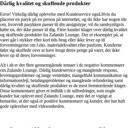
Dårlig kvalitet og skuffende produkter
Error! Virkelig dårlig oplevelse med Kundeservice også.Hvis du
placerer en paryk på en person på internettet, og du ikke har nogen ide
om, hvorvidt parykken passer til din ansigtstype, vil du sandsynligvis
købe en, der ikke passer til dig. Flere kunder klager over dårlig kvalitet
og skuffende produkter fra Zalando Lounge. Der er eksempler på, at
varer går i stykker efter kort tids brug eller ikke lever op til
forventningerne om f.eks. materialekvalitet eller pasform. Kunderne
føler sig skuffede over at have brugt deres penge på varer, der ikke
lever op til deres forventninger.
Alt i alt er der flere gennemgående temaer i de negative kommentarer
om Zalando Lounge. Dårlig kundeservice og manglende respons,
leveringsproblemer og lange ventetider, mangelfuld kommunikation og
informationsfejl, betalingsproblemer og manglende refundering samt
dårlig kvalitet og skuffende produkter er de mest fremtrædende klager.
Disse kommentarer giver et indblik i de udfordringer, som nogle
kunder har oplevet med Zalando Lounge, men det er vigtigt at
bemærke, at der også er positive kommentarer og kunder, der har haft
gode oplevelser med virksomheden.