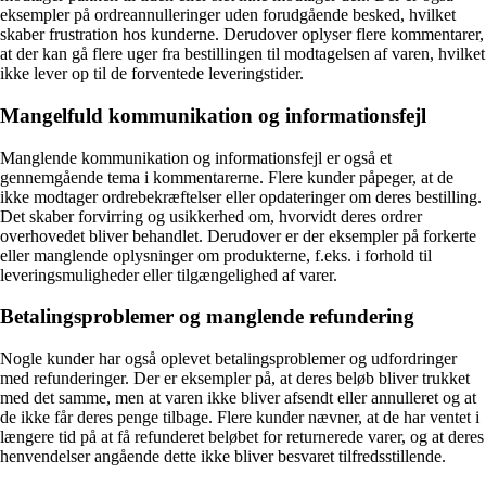
eksempler på ordreannulleringer uden forudgående besked, hvilket
skaber frustration hos kunderne. Derudover oplyser flere kommentarer,
at der kan gå flere uger fra bestillingen til modtagelsen af varen, hvilket
ikke lever op til de forventede leveringstider.
Mangelfuld kommunikation og informationsfejl
Manglende kommunikation og informationsfejl er også et
gennemgående tema i kommentarerne. Flere kunder påpeger, at de
ikke modtager ordrebekræftelser eller opdateringer om deres bestilling.
Det skaber forvirring og usikkerhed om, hvorvidt deres ordrer
overhovedet bliver behandlet. Derudover er der eksempler på forkerte
eller manglende oplysninger om produkterne, f.eks. i forhold til
leveringsmuligheder eller tilgængelighed af varer.
Betalingsproblemer og manglende refundering
Nogle kunder har også oplevet betalingsproblemer og udfordringer
med refunderinger. Der er eksempler på, at deres beløb bliver trukket
med det samme, men at varen ikke bliver afsendt eller annulleret og at
de ikke får deres penge tilbage. Flere kunder nævner, at de har ventet i
længere tid på at få refunderet beløbet for returnerede varer, og at deres
henvendelser angående dette ikke bliver besvaret tilfredsstillende.