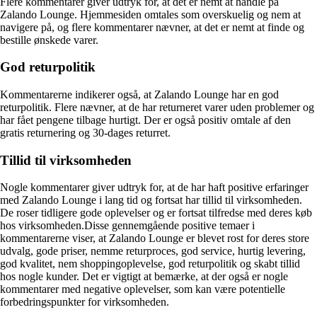
Flere kommentarer giver udtryk for, at det er nemt at handle på
Zalando Lounge. Hjemmesiden omtales som overskuelig og nem at
navigere på, og flere kommentarer nævner, at det er nemt at finde og
bestille ønskede varer.
God returpolitik
Kommentarerne indikerer også, at Zalando Lounge har en god
returpolitik. Flere nævner, at de har returneret varer uden problemer og
har fået pengene tilbage hurtigt. Der er også positiv omtale af den
gratis returnering og 30-dages returret.
Tillid til virksomheden
Nogle kommentarer giver udtryk for, at de har haft positive erfaringer
med Zalando Lounge i lang tid og fortsat har tillid til virksomheden.
De roser tidligere gode oplevelser og er fortsat tilfredse med deres køb
hos virksomheden.Disse gennemgående positive temaer i
kommentarerne viser, at Zalando Lounge er blevet rost for deres store
udvalg, gode priser, nemme returproces, god service, hurtig levering,
god kvalitet, nem shoppingoplevelse, god returpolitik og skabt tillid
hos nogle kunder. Det er vigtigt at bemærke, at der også er nogle
kommentarer med negative oplevelser, som kan være potentielle
forbedringspunkter for virksomheden.