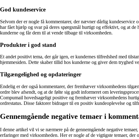
God kundeservice
Selvom der er nogle få kommentarer, der nævner dårlig kundeservice 
har fået hjælp og svar på deres spørgsmål hurtigt og effektivt, og at de 
kunderne og får dem til at vende tilbage til virksomheden.
Produkter i god stand
Et andet positivt tema, der går igen, er kundernes tilfredshed med tils
hjemmesiden. Dette skaber tillid hos kunderne og giver dem tryghed 
Tilgængelighed og opdateringer
Endelig er der også kommentarer, der fremhæver virksomhedens tilgæng
ordre blev afsendt, og at de følte sig godt informeret om leveringspr
Compumail hovedsageligt positive og fremhæver virksomhedens hurtige 
ordrestatus. Disse faktorer bidrager til en positiv kundeoplevelse og t
Gennemgående negative temaer i kommen
I denne artikel vil vi se nærmere på de gennemgående negative temaer
erfaringer med virksomheden. Her er nogle af de vigtigste temaer, der 