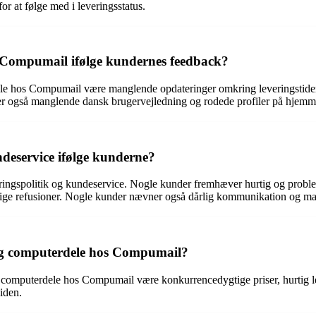
 at følge med i leveringsstatus.
s Compumail ifølge kundernes feedback?
ndle hos Compumail være manglende opdateringer omkring leveringstid
 også manglende dansk brugervejledning og rodede profiler på hjemm
deservice ifølge kunderne?
ingspolitik og kundeservice. Nogle kunder fremhæver hurtig og problem
tige refusioner. Nogle kunder nævner også dårlig kommunikation og man
 og computerdele hos Compumail?
g computerdele hos Compumail være konkurrencedygtige priser, hurtig l
iden.