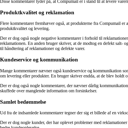
Disse kommentarer tyder på, at Compumail er i stand til at levere varern
Produktkvalitet og reklamation
Flere kommentarer fremhæver også, at produkterne fra Compumail er af 
produktkvalitet og levering.
Der er dog også nogle negative kommentarer i forhold til reklamationer
reklamationen. En anden bruger skriver, at de modtog en defekt salt- 
til håndtering af reklamationer og defekte varer.
Kundeservice og kommunikation
Mange kommentarer nævner også kundeservice og kommunikation som et vi
om levering eller produkter. En bruger skriver endda, at de blev holdt o
Der er dog også nogle kommentarer, der nævner dårlig kommunikation fra 
skuffede over manglende information om forsinkelser.
Samlet bedømmelse
Ud fra de indsamlede kommentarer tegner der sig et billede af en virks
Der er dog nogle kunder, der har oplevet problemer med reklamationer 
bedre kundeoplevelse.