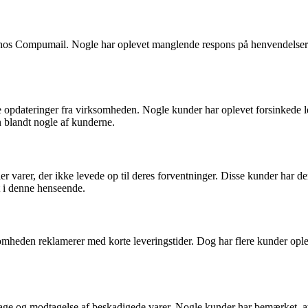
Compumail. Nogle har oplevet manglende respons på henvendelser og sv
de opdateringer fra virksomheden. Nogle kunder har oplevet forsinked
n blandt nogle af kunderne.
arer, der ikke levede op til deres forventninger. Disse kunder har dereft
t i denne henseende.
heden reklamerer med korte leveringstider. Dog har flere kunder oplevet,
age og modtagelse af beskadigede varer. Nogle kunder har bemærket, at d