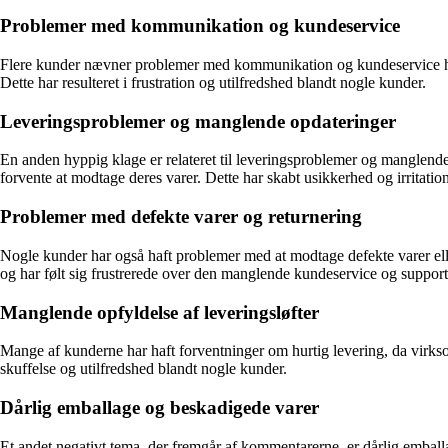
Problemer med kommunikation og kundeservice
Flere kunder nævner problemer med kommunikation og kundeservice hos 
Dette har resulteret i frustration og utilfredshed blandt nogle kunder.
Leveringsproblemer og manglende opdateringer
En anden hyppig klage er relateret til leveringsproblemer og manglen
forvente at modtage deres varer. Dette har skabt usikkerhed og irritatio
Problemer med defekte varer og returnering
Nogle kunder har også haft problemer med at modtage defekte varer eller v
og har følt sig frustrerede over den manglende kundeservice og suppor
Manglende opfyldelse af leveringsløfter
Mange af kunderne har haft forventninger om hurtig levering, da virksom
skuffelse og utilfredshed blandt nogle kunder.
Dårlig emballage og beskadigede varer
Et andet negativt tema, der fremgår af kommentarerne, er dårlig emball