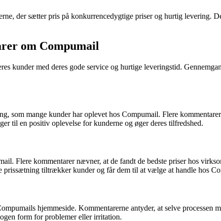
, der sætter pris på konkurrencedygtige priser og hurtig levering. Der 
tarer om Compumail
res kunder med deres gode service og hurtige leveringstid. Gennemgan
ing, som mange kunder har oplevet hos Compumail. Flere kommentarer n
er til en positiv oplevelse for kunderne og øger deres tilfredshed.
mail. Flere kommentarer nævner, at de fandt de bedste priser hos virk
 prissætning tiltrækker kunder og får dem til at vælge at handle hos C
Compumails hjemmeside. Kommentarerne antyder, at selve processen med 
en form for problemer eller irritation.