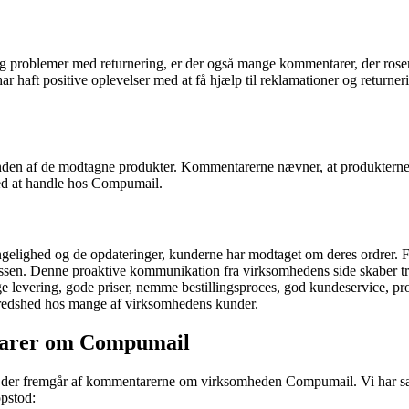
og problemer med returnering, er der også mange kommentarer, der ros
har haft positive oplevelser med at få hjælp til reklamationer og returne
tanden af de modtagne produkter. Kommentarerne nævner, at produkterne b
ved at handle hos Compumail.
elighed og de opdateringer, kunderne har modtaget om deres ordrer. F
ocessen. Denne proaktive kommunikation fra virksomhedens side skaber 
levering, gode priser, nemme bestillingsproces, god kundeservice, pr
ilfredshed hos mange af virksomhedens kunder.
tarer om Compumail
, der fremgår af kommentarerne om virksomheden Compumail. Vi har sam
opstod: