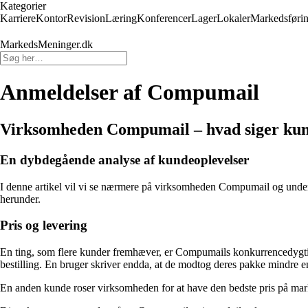
Kategorier
Karriere
Kontor
Revision
Læring
Konferencer
Lager
Lokaler
Markedsføri
MarkedsMeninger.dk
Anmeldelser af Compumail
Virksomheden Compumail – hvad siger ku
En dybdegående analyse af kundeoplevelser
I denne artikel vil vi se nærmere på virksomheden Compumail og unde
herunder.
Pris og levering
En ting, som flere kunder fremhæver, er Compumails konkurrencedygtige p
bestilling. En bruger skriver endda, at de modtog deres pakke mindre en
En anden kunde roser virksomheden for at have den bedste pris på mark