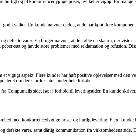
e hurtigt og til konkurrencedygtige priser, hvilket er vigtigt for mange 
god kvalitet. En kunde nævner endda, at de har købt flere komponenter 
 og defekte varer. En bruger nævner, at de købte en skærm, der viste si
og peber-sæt og havde store problemer med reklamation og refusion. Dis
gtigt aspekt. Flere kunder har haft positive oplevelser med den venli
pdateret om deres ordrestatus under hele forløbet.
Compumails side, især i forhold til leveringstider. En kunde skriver, a
omhed med konkurrencedygtige priser og hurtig levering. Flere kunder ha
og defekte varer, samt dårlig kommunikation fra virksomhedens side. D