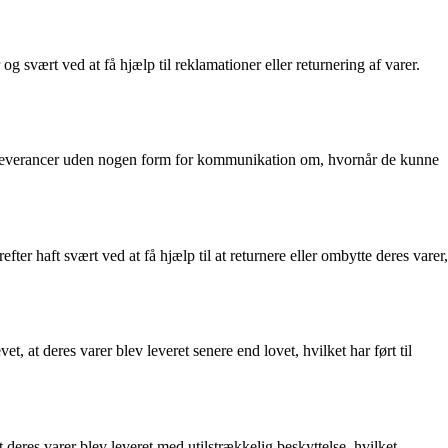
ært ved at få hjælp til reklamationer eller returnering af varer.
e leverancer uden nogen form for kommunikation om, hvornår de kunne
er haft svært ved at få hjælp til at returnere eller ombytte deres varer,
 at deres varer blev leveret senere end lovet, hvilket har ført til
eres varer blev leveret med utilstrækkelig beskyttelse, hvilket