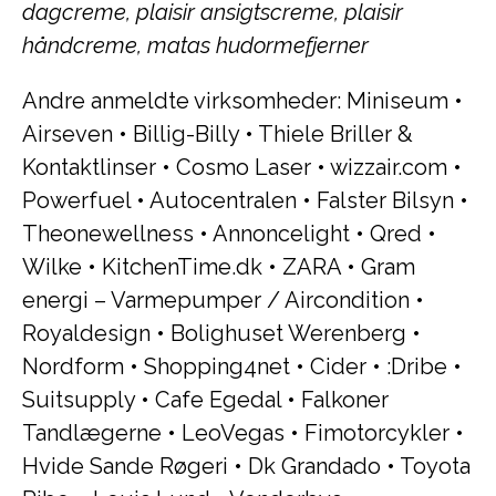
dagcreme, plaisir ansigtscreme, plaisir
håndcreme, matas hudormefjerner
Andre anmeldte virksomheder:
Miniseum
•
Airseven
•
Billig-Billy
•
Thiele Briller &
Kontaktlinser
•
Cosmo Laser
•
wizzair.com
•
Powerfuel
•
Autocentralen
•
Falster Bilsyn
•
Theonewellness
•
Annoncelight
•
Qred
•
Wilke
•
KitchenTime.dk
•
ZARA
•
Gram
energi – Varmepumper / Aircondition
•
Royaldesign
•
Bolighuset Werenberg
•
Nordform
•
Shopping4net
•
Cider
•
:Dribe
•
Suitsupply
•
Cafe Egedal
•
Falkoner
Tandlægerne
•
LeoVegas
•
Fimotorcykler
•
Hvide Sande Røgeri
•
Dk Grandado
•
Toyota