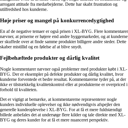
arrogant attitude fra medarbejderne. Dette har skabt frustration og
utilfredshed hos kunderne.
Høje priser og mangel på konkurrencedygtighed
En af de negative temaer er også prisen i XL-BYG. Flere kommentarer
nævner, at priserne er højere end andre byggemarkeder, og at kunderne
er skuffede over at finde samme produkter billigere andre steder. Dette
skaber mistillid og en følelse af at blive snydt.
Fejlbehæftede produkter og dårlig kvalitet
Nogle kommentarer nævner også problemer med produkter købt i XL-
BYG. Der er eksempler på defekte produkter og dårlig kvalitet, hvor
kunderne forventede et bedre resultat. Kommentarerne tyder på, at der
ikke er tilstrækkelig kvalitetskontrol eller at produkterne er overpriced i
forhold til kvaliteten.
Det er vigtigt at bemærke, at kommentarerne repræsenterer nogle
kunders individuelle oplevelser og ikke nødvendigvis afspejler den
generelle kundeoplevelse i XL-BYG. For at få et mere fuldstændigt
billede anbefales det at undersøge flere kilder og tale direkte med XL-
BYG og deres kunder for at få et mere nuanceret perspektiv.