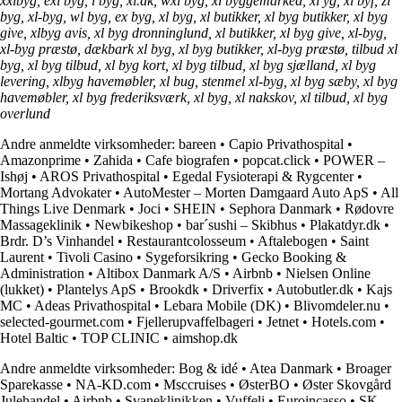
xxlbyg, exl byg, l byg, xl.dk, wxl byg, xl byggemarked, xl yg, xl byf, zl
byg, xl-byg, wl byg, ex byg, xl byg, xl butikker, xl byg butikker, xl byg
give, xlbyg avis, xl byg dronninglund, xl butikker, xl byg give, xl-byg,
xl-byg præstø, dækbark xl byg, xl byg butikker, xl-byg præstø, tilbud xl
byg, xl byg tilbud, xl byg kort, xl byg tilbud, xl byg sjælland, xl byg
levering, xlbyg havemøbler, xl bug, stenmel xl-byg, xl byg sæby, xl byg
havemøbler, xl byg frederiksværk, xl byg, xl nakskov, xl tilbud, xl byg
overlund
Andre anmeldte virksomheder:
bareen
•
Capio Privathospital
•
Amazonprime
•
Zahida
•
Cafe biografen
•
popcat.click
•
POWER –
Ishøj
•
AROS Privathospital
•
Egedal Fysioterapi & Rygcenter
•
Mortang Advokater
•
AutoMester – Morten Damgaard Auto ApS
•
All
Things Live Denmark
•
Joci
•
SHEIN
•
Sephora Danmark
•
Rødovre
Massageklinik
•
Newbikeshop
•
bar´sushi – Skibhus
•
Plakatdyr.dk
•
Brdr. D’s Vinhandel
•
Restaurantcolosseum
•
Aftalebogen
•
Saint
Laurent
•
Tivoli Casino
•
Sygeforsikring
•
Gecko Booking &
Administration
•
Altibox Danmark A/S
•
Airbnb
•
Nielsen Online
(lukket)
•
Plantelys ApS
•
Brookdk
•
Driverfix
•
Autobutler.dk
•
Kajs
MC
•
Adeas Privathospital
•
Lebara Mobile (DK)
•
Blivomdeler.nu
•
selected-gourmet.com
•
Fjellerupvaffelbageri
•
Jetnet
•
Hotels.com
•
Hotel Baltic
•
TOP CLINIC
•
aimshop.dk
Andre anmeldte virksomheder:
Bog & idé
•
Atea Danmark
•
Broager
Sparekasse
•
NA-KD.com
•
Msccruises
•
ØsterBO
•
Øster Skovgård
Julehandel
•
Airbnb
•
Svaneklinikken
•
Vuffeli
•
Euroincasso
•
SK