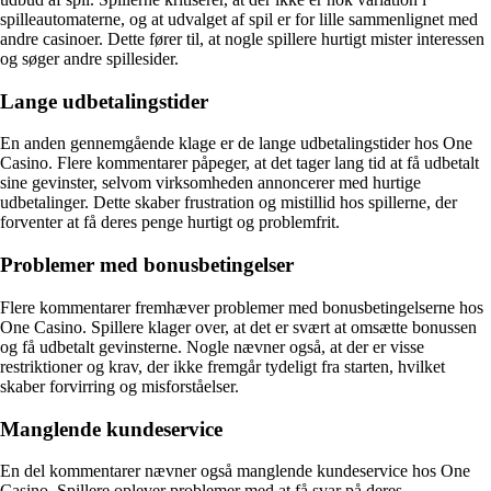
spilleautomaterne, og at udvalget af spil er for lille sammenlignet med
andre casinoer. Dette fører til, at nogle spillere hurtigt mister interessen
og søger andre spillesider.
Lange udbetalingstider
En anden gennemgående klage er de lange udbetalingstider hos One
Casino. Flere kommentarer påpeger, at det tager lang tid at få udbetalt
sine gevinster, selvom virksomheden annoncerer med hurtige
udbetalinger. Dette skaber frustration og mistillid hos spillerne, der
forventer at få deres penge hurtigt og problemfrit.
Problemer med bonusbetingelser
Flere kommentarer fremhæver problemer med bonusbetingelserne hos
One Casino. Spillere klager over, at det er svært at omsætte bonussen
og få udbetalt gevinsterne. Nogle nævner også, at der er visse
restriktioner og krav, der ikke fremgår tydeligt fra starten, hvilket
skaber forvirring og misforståelser.
Manglende kundeservice
En del kommentarer nævner også manglende kundeservice hos One
Casino. Spillere oplever problemer med at få svar på deres