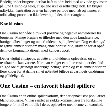
Endelig er der brugere, der har haft mindre held med at vinde gevinster
på One Casino og føler, at spilene ikke er retfærdige nok. En bruger
udtrykker frustration over en længere periode med tab og mener, at
udbetalingsprocenten ikke lever op til det, der er angivet.
Konklusion
One Casino har både tiltrukket positive og negative anmeldelser fra
brugerne. Mange brugere er tilfredse med den gode kundeservice,
hurtige udbetalinger og underholdende spiloplevelser. Dog er der også
negative anmeldelser om manglende bonustilbud, kravene for at opnå
dem, og kommunikationen med kundesupport.
Det er vigtigt at påpege, at dette er individuelle oplevelser, og at
resultaterne kan variere. Når man vælger et online casino, er det altid
en god ide at grundigt undersøge betingelserne og læse anmeldelser fra
flere kilder for at danne sig et nøjagtigt billede af casinoets omdømme
og pålidelighed.
One Casino – en favorit blandt spillere
One Casino er en online spilleplatform, der har opnået stor popularitet
blandt spillerne. Vi har samlet en række kommentarer fra forskellige
brugere for at få et indblik i deres oplevelser med denne virksomhed.