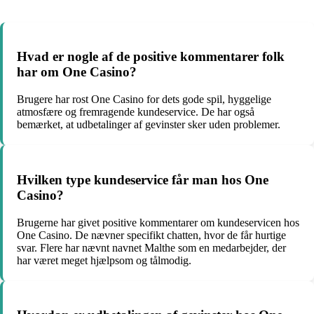
Hvad er nogle af de positive kommentarer folk
har om One Casino?
Brugere har rost One Casino for dets gode spil, hyggelige
atmosfære og fremragende kundeservice. De har også
bemærket, at udbetalinger af gevinster sker uden problemer.
Hvilken type kundeservice får man hos One
Casino?
Brugerne har givet positive kommentarer om kundeservicen hos
One Casino. De nævner specifikt chatten, hvor de får hurtige
svar. Flere har nævnt navnet Malthe som en medarbejder, der
har været meget hjælpsom og tålmodig.