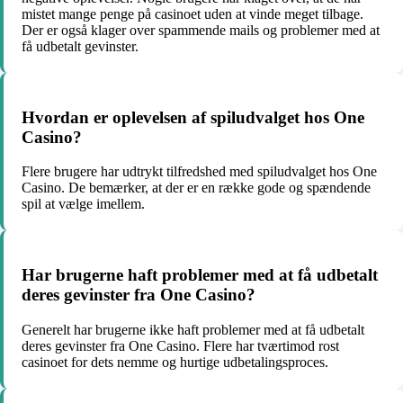
mistet mange penge på casinoet uden at vinde meget tilbage.
Der er også klager over spammende mails og problemer med at
få udbetalt gevinster.
Hvordan er oplevelsen af spiludvalget hos One
Casino?
Flere brugere har udtrykt tilfredshed med spiludvalget hos One
Casino. De bemærker, at der er en række gode og spændende
spil at vælge imellem.
Har brugerne haft problemer med at få udbetalt
deres gevinster fra One Casino?
Generelt har brugerne ikke haft problemer med at få udbetalt
deres gevinster fra One Casino. Flere har tværtimod rost
casinoet for dets nemme og hurtige udbetalingsproces.