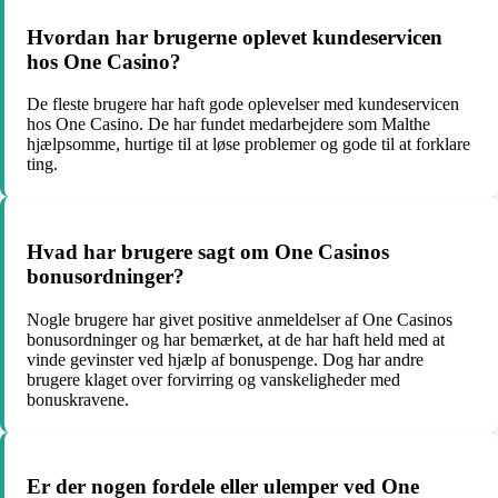
Hvordan har brugerne oplevet kundeservicen
hos One Casino?
De fleste brugere har haft gode oplevelser med kundeservicen
hos One Casino. De har fundet medarbejdere som Malthe
hjælpsomme, hurtige til at løse problemer og gode til at forklare
ting.
Hvad har brugere sagt om One Casinos
bonusordninger?
Nogle brugere har givet positive anmeldelser af One Casinos
bonusordninger og har bemærket, at de har haft held med at
vinde gevinster ved hjælp af bonuspenge. Dog har andre
brugere klaget over forvirring og vanskeligheder med
bonuskravene.
Er der nogen fordele eller ulemper ved One