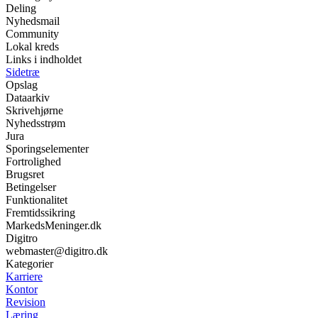
Deling
Nyhedsmail
Community
Lokal kreds
Links i indholdet
Sidetræ
Opslag
Dataarkiv
Skrivehjørne
Nyhedsstrøm
Jura
Sporingselementer
Fortrolighed
Brugsret
Betingelser
Funktionalitet
Fremtidssikring
MarkedsMeninger.dk
Digitro
webmaster@digitro.dk
Kategorier
Karriere
Kontor
Revision
Læring