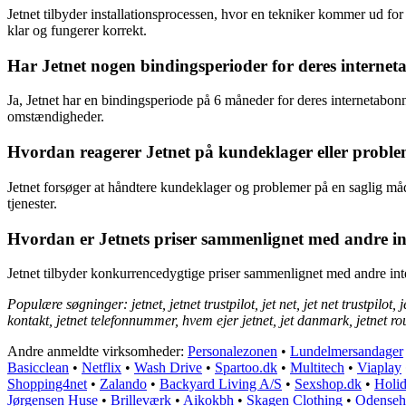
Jetnet tilbyder installationsprocessen, hvor en tekniker kommer ud for at
klar og fungerer korrekt.
Har Jetnet nogen bindingsperioder for deres interne
Ja, Jetnet har en bindingsperiode på 6 måneder for deres internetabo
omstændigheder.
Hvordan reagerer Jetnet på kundeklager eller probl
Jetnet forsøger at håndtere kundeklager og problemer på en saglig måd
tjenester.
Hvordan er Jetnets priser sammenlignet med andre i
Jetnet tilbyder konkurrencedygtige priser sammenlignet med andre in
Populære søgninger: jetnet, jetnet trustpilot, jet net, jet net trustpilot, j
kontakt, jetnet telefonnummer, hvem ejer jetnet, jet danmark, jetnet ro
Andre anmeldte virksomheder:
Personalezonen
•
Lundelmersandager
Basicclean
•
Netflix
•
Wash Drive
•
Spartoo.dk
•
Multitech
•
Viaplay
Shopping4net
•
Zalando
•
Backyard Living A/S
•
Sexshop.dk
•
Holid
Jørgensen Huse
•
Brilleværk
•
Aikokbh
•
Skagen Clothing
•
Odenseh