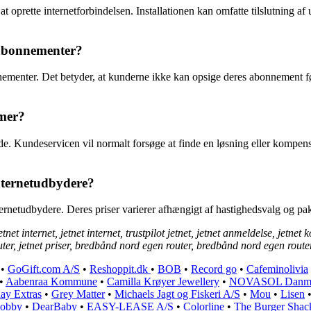
 oprette internetforbindelsen. Installationen kan omfatte tilslutning af ud
tabonnementer?
nnementer. Det betyder, at kunderne ikke kan opsige deres abonnement 
emer?
e. Kundeservicen vil normalt forsøge at finde en løsning eller kompensa
nternetudbydere?
ternetudbydere. Deres priser varierer afhængigt af hastighedsvalg og p
etnet internet, jetnet internet, trustpilot jetnet, jetnet anmeldelse, jetnet 
uter, jetnet priser, bredbånd nord egen router, bredbånd nord egen router,
•
GoGift.com A/S
•
Reshoppit.dk
•
BOB
•
Record go
•
Cafeminolivia
•
Aabenraa Kommune
•
Camilla Krøyer Jewellery
•
NOVASOL Danm
ay Extras
•
Grey Matter
•
Michaels Jagt og Fiskeri A/S
•
Mou
•
Lisen
obby
•
DearBaby
•
EASY-LEASE A/S
•
Colorline
•
The Burger Shac