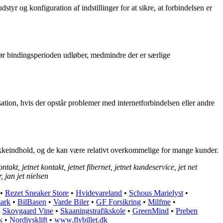
styr og konfiguration af indstillinger for at sikre, at forbindelsen er
før bindingsperioden udløber, medmindre der er særlige
tion, hvis der opstår problemer med internetforbindelsen eller andre
akkeindhold, og de kan være relativt overkommelige for mange kunder.
kontakt, jetnet kontakt, jetnet fibernet, jetnet kundeservice, jet net
 jan jet nielsen
•
Rezet Sneaker Store
•
Hvidevareland
•
Schous Marielyst
•
ark
•
BilBasen
•
Varde Biler
•
GF Forsikring
•
Milfme
•
•
Skovgaard Vine
•
Skaaningstrafikskole
•
GreenMind
•
Preben
k
•
Nordjysklift
•
www.flybillet.dk