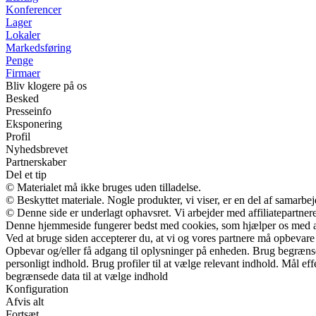
Konferencer
Lager
Lokaler
Markedsføring
Penge
Firmaer
Bliv klogere på os
Besked
Presseinfo
Eksponering
Profil
Nyhedsbrevet
Partnerskaber
Del et tip
© Materialet må ikke bruges uden tilladelse.
© Beskyttet materiale. Nogle produkter, vi viser, er en del af samarbe
© Denne side er underlagt ophavsret. Vi arbejder med affiliatepartnere
Denne hjemmeside fungerer bedst med cookies, som hjælper os med at 
Ved at bruge siden accepterer du, at vi og vores partnere må opbevare 
Opbevar og/eller få adgang til oplysninger på enheden. Brug begrænsede 
personligt indhold. Brug profiler til at vælge relevant indhold. Mål e
begrænsede data til at vælge indhold
Konfiguration
Afvis alt
Fortsæt