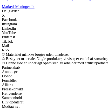
MarkedsMeninger.dk
Del glæden
X
Facebook
Instagram
LinkedIn
YouTube
Pinterest
TikTok
Mail
RSS
© Materialet må ikke bruges uden tilladelse.
© Beskyttet materiale. Nogle produkter, vi viser, er en del af samarbe
© Denne side er underlagt ophavsret. Vi arbejder med affiliatepartnere
Partnerskab
Annoncør
Donor
Formidler
Allieret
Pressekontakt
Henvendelse
Sammenhold
Bliv opdateret
Modtag nyt