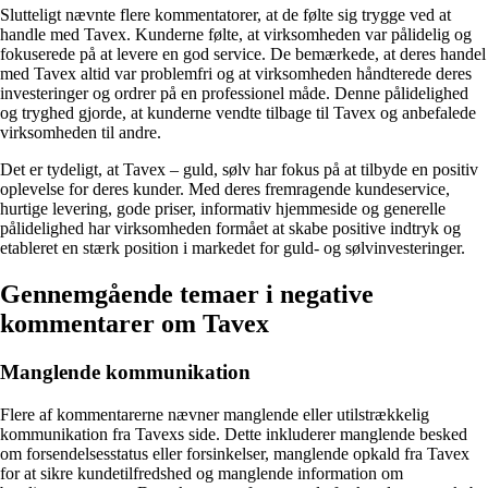
Slutteligt nævnte flere kommentatorer, at de følte sig trygge ved at
handle med Tavex. Kunderne følte, at virksomheden var pålidelig og
fokuserede på at levere en god service. De bemærkede, at deres handel
med Tavex altid var problemfri og at virksomheden håndterede deres
investeringer og ordrer på en professionel måde. Denne pålidelighed
og tryghed gjorde, at kunderne vendte tilbage til Tavex og anbefalede
virksomheden til andre.
Det er tydeligt, at Tavex – guld, sølv har fokus på at tilbyde en positiv
oplevelse for deres kunder. Med deres fremragende kundeservice,
hurtige levering, gode priser, informativ hjemmeside og generelle
pålidelighed har virksomheden formået at skabe positive indtryk og
etableret en stærk position i markedet for guld- og sølvinvesteringer.
Gennemgående temaer i negative
kommentarer om Tavex
Manglende kommunikation
Flere af kommentarerne nævner manglende eller utilstrækkelig
kommunikation fra Tavexs side. Dette inkluderer manglende besked
om forsendelsesstatus eller forsinkelser, manglende opkald fra Tavex
for at sikre kundetilfredshed og manglende information om