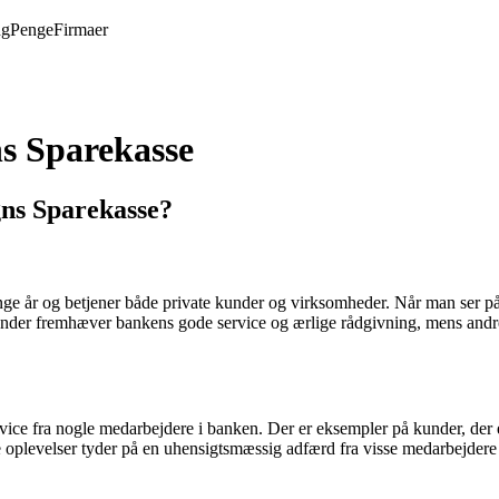
ng
Penge
Firmaer
s Sparekasse
ns Sparekasse?
nge år og betjener både private kunder og virksomheder. Når man ser p
 kunder fremhæver bankens gode service og ærlige rådgivning, mens and
ice fra nogle medarbejdere i banken. Der er eksempler på kunder, der e
e oplevelser tyder på en uhensigtsmæssig adfærd fra visse medarbejdere