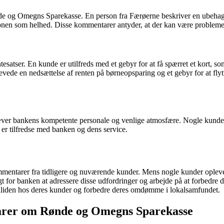
e og Omegns Sparekasse. En person fra Færøerne beskriver en ubehag
utionen som helhed. Disse kommentarer antyder, at der kan være problem
satser. En kunde er utilfreds med et gebyr for at få spærret et kort, so
de en nedsættelse af renten på børneopsparing og et gebyr for at flytt
æver bankens kompetente personale og venlige atmosfære. Nogle kunder 
er tilfredse med banken og dens service.
tarer fra tidligere og nuværende kunder. Mens nogle kunder oplever g
t for banken at adressere disse udfordringer og arbejde på at forbed
iden hos deres kunder og forbedre deres omdømme i lokalsamfundet.
arer om Rønde og Omegns Sparekasse