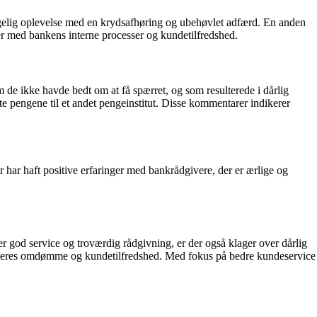
elig oplevelse med en krydsafhøring og ubehøvlet adfærd. En anden
er med bankens interne processer og kundetilfredshed.
m de ikke havde bedt om at få spærret, og som resulterede i dårlig
e pengene til et andet pengeinstitut. Disse kommentarer indikerer
har haft positive erfaringer med bankrådgivere, der er ærlige og
od service og troværdig rådgivning, er der også klager over dårlig
re deres omdømme og kundetilfredshed. Med fokus på bedre kundeservice