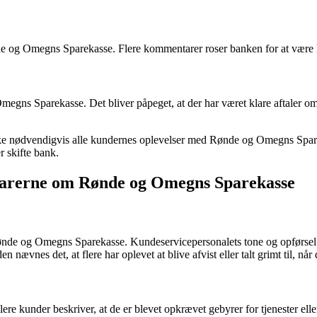
 og Omegns Sparekasse. Flere kommentarer roser banken for at være ku
egns Sparekasse. Det bliver påpeget, at der har været klare aftaler om
e nødvendigvis alle kundernes oplevelser med Rønde og Omegns Sparekas
r skifte bank.
arerne om Rønde og Omegns Sparekasse
ønde og Omegns Sparekasse. Kundeservicepersonalets tone og opførsel 
n nævnes det, at flere har oplevet at blive afvist eller talt grimt til, nå
e kunder beskriver, at de er blevet opkrævet gebyrer for tjenester ell