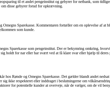
ørneopsparing til et andet pengeinstitut og gebyrer for netbank, som ti
e om disse gebyrer forud for opkrævning.
Omegns Sparekasse. Kommentaren fortæller om en oplevelse af at blive
e velkommen som kunde.
gns Sparekasse som pengeinstitut. Der er bekymring omkring, hvorvidt 
holdt for nar eller har svært ved at få klare svar eller hjælp til dere
lkår hos Rønde og Omegns Sparekasse. Det gælder blandt andet nedsat 
r sig ikke respekteret eller inddraget i beslutningerne om vilkårsændri
aktorer for potentielle kunder at overveje, når de vælger, om de vil b