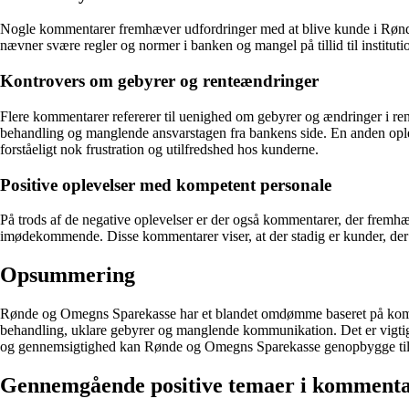
Nogle kommentarer fremhæver udfordringer med at blive kunde i Rønd
nævner svære regler og normer i banken og mangel på tillid til instit
Kontrovers om gebyrer og renteændringer
Flere kommentarer refererer til uenighed om gebyrer og ændringer i rente
behandling og manglende ansvarstagen fra bankens side. En anden opleve
forståeligt nok frustration og utilfredshed hos kunderne.
Positive oplevelser med kompetent personale
På trods af de negative oplevelser er der også kommentarer, der fremh
imødekommende. Disse kommentarer viser, at der stadig er kunder, der 
Opsummering
Rønde og Omegns Sparekasse har et blandet omdømme baseret på kommen
behandling, uklare gebyrer og manglende kommunikation. Det er vigtig
og gennemsigtighed kan Rønde og Omegns Sparekasse genopbygge till
Gennemgående positive temaer i komment