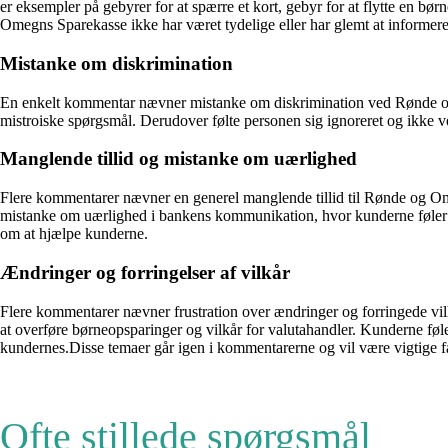
er eksempler på gebyrer for at spærre et kort, gebyr for at flytte en b
Omegns Sparekasse ikke har været tydelige eller har glemt at informer
Mistanke om diskrimination
En enkelt kommentar nævner mistanke om diskrimination ved Rønde og 
mistroiske spørgsmål. Derudover følte personen sig ignoreret og ikk
Manglende tillid og mistanke om uærlighed
Flere kommentarer nævner en generel manglende tillid til Rønde og Ome
mistanke om uærlighed i bankens kommunikation, hvor kunderne føler sig 
om at hjælpe kunderne.
Ændringer og forringelser af vilkår
Flere kommentarer nævner frustration over ændringer og forringede vi
at overføre børneopsparinger og vilkår for valutahandler. Kunderne føle
kundernes.Disse temaer går igen i kommentarerne og vil være vigtige f
Ofte stillede spørgsmål