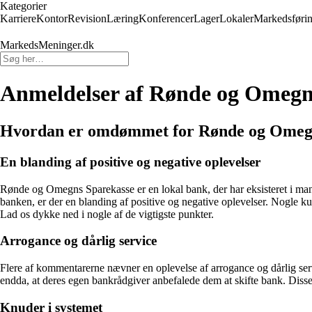
Kategorier
Karriere
Kontor
Revision
Læring
Konferencer
Lager
Lokaler
Markedsføri
MarkedsMeninger.dk
Anmeldelser af Rønde og Omegn
Hvordan er omdømmet for Rønde og Omeg
En blanding af positive og negative oplevelser
Rønde og Omegns Sparekasse er en lokal bank, der har eksisteret i ma
banken, er der en blanding af positive og negative oplevelser. Nogle
Lad os dykke ned i nogle af de vigtigste punkter.
Arrogance og dårlig service
Flere af kommentarerne nævner en oplevelse af arrogance og dårlig serv
endda, at deres egen bankrådgiver anbefalede dem at skifte bank. Diss
Knuder i systemet