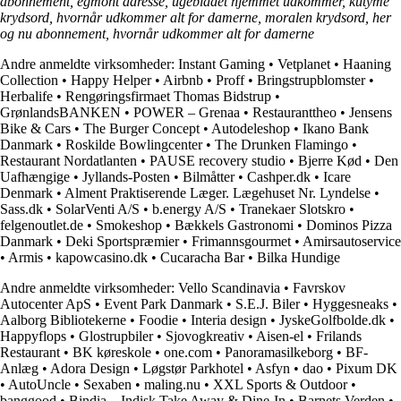
abonnement, egmont adresse, ugebladet hjemmet udkommer, kutyme
krydsord, hvornår udkommer alt for damerne, moralen krydsord, her
og nu abonnement, hvornår udkommer alt for damerne
Andre anmeldte virksomheder:
Instant Gaming
•
Vetplanet
•
Haaning
Collection
•
Happy Helper
•
Airbnb
•
Proff
•
Bringstrupblomster
•
Herbalife
•
Rengøringsfirmaet Thomas Bidstrup
•
GrønlandsBANKEN
•
POWER – Grenaa
•
Restauranttheo
•
Jensens
Bike & Cars
•
The Burger Concept
•
Autodeleshop
•
Ikano Bank
Danmark
•
Roskilde Bowlingcenter
•
The Drunken Flamingo
•
Restaurant Nordatlanten
•
PAUSE recovery studio
•
Bjerre Kød
•
Den
Uafhængige
•
Jyllands-Posten
•
Bilmåtter
•
Cashper.dk
•
Icare
Denmark
•
Alment Praktiserende Læger. Lægehuset Nr. Lyndelse
•
Sass.dk
•
SolarVenti A/S
•
b.energy A/S
•
Tranekaer Slotskro
•
felgenoutlet.de
•
Smokeshop
•
Bækkels Gastronomi
•
Dominos Pizza
Danmark
•
Deki Sportspræmier
•
Frimannsgourmet
•
Amirsautoservice
•
Armis
•
kapowcasino.dk
•
Cucaracha Bar
•
Bilka Hundige
Andre anmeldte virksomheder:
Vello Scandinavia
•
Favrskov
Autocenter ApS
•
Event Park Danmark
•
S.E.J. Biler
•
Hyggesneaks
•
Aalborg Bibliotekerne
•
Foodie
•
Interia design
•
JyskeGolfbolde.dk
•
Happyflops
•
Glostrupbiler
•
Sjovogkreativ
•
Aisen-el
•
Frilands
Restaurant
•
BK køreskole
•
one.com
•
Panoramasilkeborg
•
BF-
Anlæg
•
Adora Design
•
Løgstør Parkhotel
•
Asfyn
•
dao
•
Pixum DK
•
AutoUncle
•
Sexaben
•
maling.nu
•
XXL Sports & Outdoor
•
banggood
•
Bindia – Indisk Take Away & Dine-In
•
Barnets Verden
•