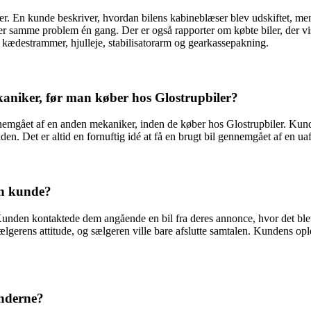
r. En kunde beskriver, hvordan bilens kabineblæser blev udskiftet, m
 samme problem én gang. Der er også rapporter om købte biler, der vise
 kædestrammer, hjulleje, stabilisatorarm og gearkassepakning.
ekaniker, før man køber hos Glostrupbiler?
ennemgået af en anden mekaniker, inden de køber hos Glostrupbiler. Kund
den. Det er altid en fornuftig idé at få en brugt bil gennemgået af en ua
en kunde?
unden kontaktede dem angående en bil fra deres annonce, hvor det blev 
ælgerens attitude, og sælgeren ville bare afslutte samtalen. Kundens opl
underne?