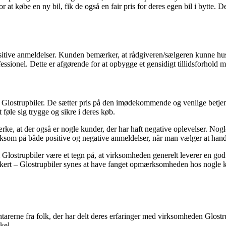
at købe en ny bil, fik de også en fair pris for deres egen bil i bytte. D
sitive anmeldelser. Kunden bemærker, at rådgiveren/sælgeren kunne husk
essionel. Dette er afgørende for at opbygge et gensidigt tillidsforhold
s Glostrupbiler. De sætter pris på den imødekommende og venlige betjeni
 føle sig trygge og sikre i deres køb.
emærke, at der også er nogle kunder, der har haft negative oplevelser. N
ærksom på både positive og negative anmeldelser, når man vælger at han
 Glostrupbiler være et tegn på, at virksomheden generelt leverer en god 
ikkert – Glostrupbiler synes at have fanget opmærksomheden hos nogle ku
erne fra folk, der har delt deres erfaringer med virksomheden Glostrupb
kel.