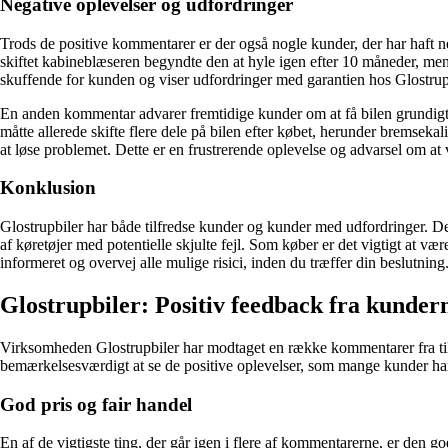
Negative oplevelser og udfordringer
Trods de positive kommentarer er der også nogle kunder, der har haft ne
skiftet kabineblæseren begyndte den at hyle igen efter 10 måneder, me
skuffende for kunden og viser udfordringer med garantien hos Glostrup
En anden kommentar advarer fremtidige kunder om at få bilen grundigt
måtte allerede skifte flere dele på bilen efter købet, herunder bremseka
at løse problemet. Dette er en frustrerende oplevelse og advarsel om at 
Konklusion
Glostrupbiler har både tilfredse kunder og kunder med udfordringer. 
af køretøjer med potentielle skjulte fejl. Som køber er det vigtigt at
informeret og overvej alle mulige risici, inden du træffer din beslutning
Glostrupbiler: Positiv feedback fra kunder
Virksomheden Glostrupbiler har modtaget en række kommentarer fra tilf
bemærkelsesværdigt at se de positive oplevelser, som mange kunder har 
God pris og fair handel
En af de vigtigste ting, der går igen i flere af kommentarerne, er den