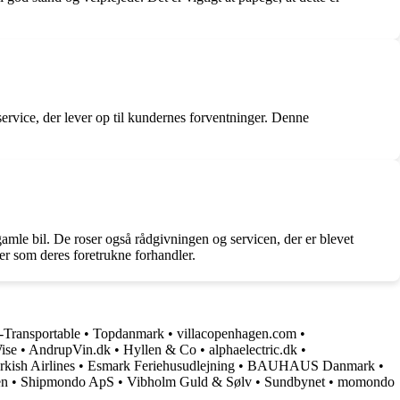
service, der lever op til kundernes forventninger. Denne
gamle bil. De roser også rådgivningen og servicen, der er blevet
er som deres foretrukne forhandler.
r-Transportable
•
Topdanmark
•
villacopenhagen.com
•
ise
•
AndrupVin.dk
•
Hyllen & Co
•
alphaelectric.dk
•
rkish Airlines
•
Esmark Feriehusudlejning
•
BAUHAUS Danmark
•
en
•
Shipmondo ApS
•
Vibholm Guld & Sølv
•
Sundbynet
•
momondo