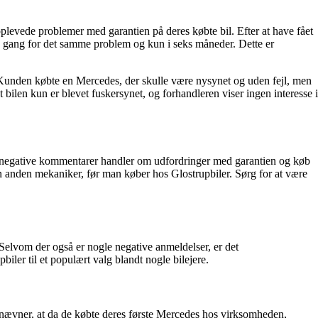
plevede problemer med garantien på deres købte bil. Efter at have fået
n gang for det samme problem og kun i seks måneder. Dette er
Kunden købte en Mercedes, der skulle være nysynet og uden fejl, men
 bilen kun er blevet fuskersynet, og forhandleren viser ingen interesse i
e negative kommentarer handler om udfordringer med garantien og køb
en anden mekaniker, før man køber hos Glostrupbiler. Sørg for at være
Selvom der også er nogle negative anmeldelser, er det
ler til et populært valg blandt nogle bilejere.
de nævner, at da de købte deres første Mercedes hos virksomheden,