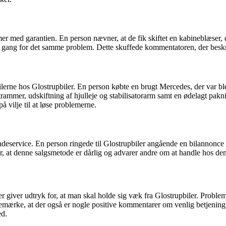
 med garantien. En person nævner, at de fik skiftet en kabineblæser, 
én gang for det samme problem. Dette skuffede kommentatoren, der besk
erne hos Glostrupbiler. En person købte en brugt Mercedes, der var blev
ammer, udskiftning af hjulleje og stabilisatorarm samt en ødelagt pak
å vilje til at løse problemerne.
ndeservice. En person ringede til Glostrupbiler angående en bilannonce 
er, at denne salgsmetode er dårlig og advarer andre om at handle hos d
r giver udtryk for, at man skal holde sig væk fra Glostrupbiler. Probl
 bemærke, at der også er nogle positive kommentarer om venlig betjening, v
ed.