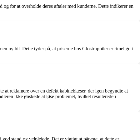
 og for at overholde deres aftaler med kunderne. Dette indikerer en
en ny bil. Dette tyder på, at priserne hos Glostrupbiler er rimelige i
te at reklamere over en defekt kabineblæser, der igen begyndte at
eren ikke ønskede at løse problemet, hvilket resulterede i
i god stand og velplejede. Det er vigtigt at påpege, at dette er