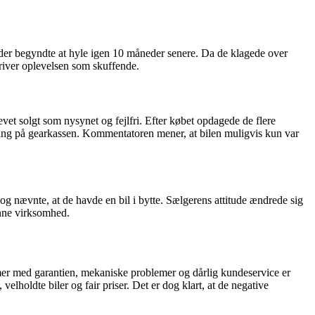
der begyndte at hyle igen 10 måneder senere. Da de klagede over
river oplevelsen som skuffende.
et solgt som nysynet og fejlfri. Efter købet opdagede de flere
ning på gearkassen. Kommentatoren mener, at bilen muligvis kun var
og nævnte, at de havde en bil i bytte. Sælgerens attitude ændrede sig
enne virksomhed.
emer med garantien, mekaniske problemer og dårlig kundeservice er
elholdte biler og fair priser. Det er dog klart, at de negative