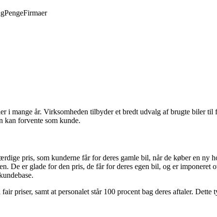
ng
Penge
Firmaer
ler i mange år. Virksomheden tilbyder et bredt udvalg af brugte biler til
man kan forvente som kunde.
rdige pris, som kunderne får for deres gamle bil, når de køber en ny ho
gen. De er glade for den pris, de får for deres egen bil, og er imponere
l kundebase.
ir priser, samt at personalet står 100 procent bag deres aftaler. Dette t