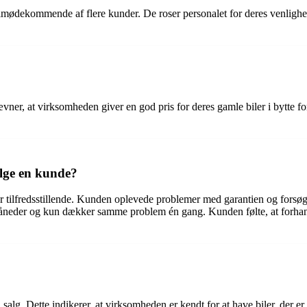
imødekommende af flere kunder. De roser personalet for deres venlighed
ner, at virksomheden giver en god pris for deres gamle biler i bytte for 
ølge en kunde?
er tilfredsstillende. Kunden oplevede problemer med garantien og forsøg
neder og kun dækker samme problem én gang. Kunden følte, at forhandl
salg. Dette indikerer, at virksomheden er kendt for at have biler, der er 