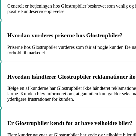
Generelt er betjeningen hos Glostrupbiler beskrevet som venlig og 
positiv kundeserviceoplevelse.
Hvordan vurderes priserne hos Glostrupbiler?
Priserne hos Glostrupbiler vurderes som fair af nogle kunder. De næv
forhold til markedet.
Hvordan håndterer Glostrupbiler reklamationer if
Ifølge en af kunderne har Glostrupbiler ikke håndteret reklamation
larme. Kunden blev informeret om, at garantien kun gælder seks må
yderligere frustrationer for kunden.
Er Glostrupbiler kendt for at have velholdte biler?
Flere kunder nævner, at Glostrupbiler har gode og velholdte biler til 