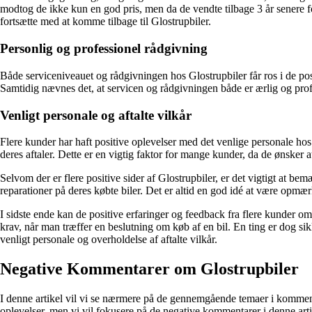
modtog de ikke kun en god pris, men da de vendte tilbage 3 år senere for 
fortsætte med at komme tilbage til Glostrupbiler.
Personlig og professionel rådgivning
Både serviceniveauet og rådgivningen hos Glostrupbiler får ros i de po
Samtidig nævnes det, at servicen og rådgivningen både er ærlig og prof
Venligt personale og aftalte vilkår
Flere kunder har haft positive oplevelser med det venlige personale ho
deres aftaler. Dette er en vigtig faktor for mange kunder, da de ønsker at
Selvom der er flere positive sider af Glostrupbiler, er det vigtigt at b
reparationer på deres købte biler. Det er altid en god idé at være opm
I sidste ende kan de positive erfaringer og feedback fra flere kunder om
krav, når man træffer en beslutning om køb af en bil. En ting er dog s
venligt personale og overholdelse af aftalte vilkår.
Negative Kommentarer om Glostrupbiler
I denne artikel vil vi se nærmere på de gennemgående temaer i kommentar
oplevelser, men vi vil fokusere på de negative kommentarer i denne arti