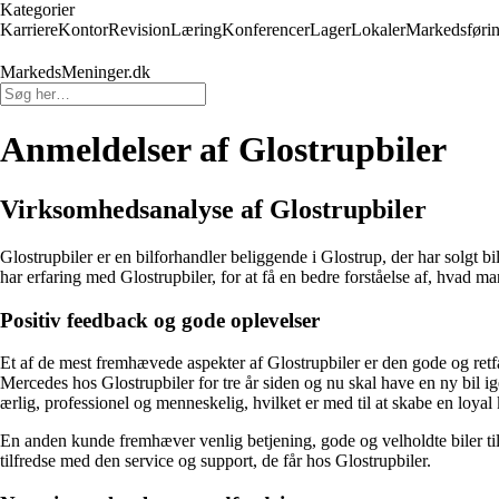
Kategorier
Karriere
Kontor
Revision
Læring
Konferencer
Lager
Lokaler
Markedsføri
MarkedsMeninger.dk
Anmeldelser af Glostrupbiler
Virksomhedsanalyse af Glostrupbiler
Glostrupbiler er en bilforhandler beliggende i Glostrup, der har solgt bi
har erfaring med Glostrupbiler, for at få en bedre forståelse af, hvad 
Positiv feedback og gode oplevelser
Et af de mest fremhævede aspekter af Glostrupbiler er den gode og retfæ
Mercedes hos Glostrupbiler for tre år siden og nu skal have en ny bil i
ærlig, professionel og menneskelig, hvilket er med til at skabe en loya
En anden kunde fremhæver venlig betjening, gode og velholdte biler til fa
tilfredse med den service og support, de får hos Glostrupbiler.