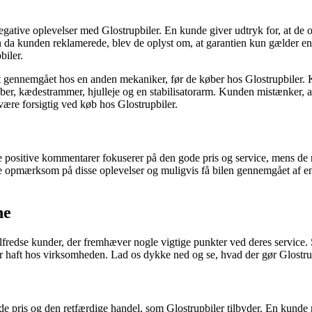
gative oplevelser med Glostrupbiler. En kunde giver udtryk for, at de o
n da kunden reklamerede, blev de oplyst om, at garantien kun gælder e
biler.
 gennemgået hos en anden mekaniker, før de køber hos Glostrupbiler. 
liber, kædestrammer, hjulleje og en stabilisatorarm. Kunden mistænker, at
være forsigtig ved køb hos Glostrupbiler.
De positive kommentarer fokuserer på den gode pris og service, mens d
 være opmærksom på disse oplevelser og muligvis få bilen gennemgået af 
.
ne
redse kunder, der fremhæver nogle vigtige punkter ved deres service. 
haft hos virksomheden. Lad os dykke ned og se, hvad der gør Glostrupbi
 gode pris og den retfærdige handel, som Glostrupbiler tilbyder. En kun