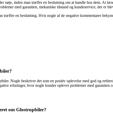
r nøje, inden man træffer en beslutning om at handle hos dem. At læse a
 problemer med garantien, mekaniske tilstand og kundeservice, der er ble
man træffer en beslutning. Hvis nogle af de negative kommentarer bekymr
biler?
ler. Nogle beskriver det som en positiv oplevelse med god og retfærdig
ative erfaringer, hvor nogle kunder oplever problemer med garantien og d
eret om Glostrupbiler?