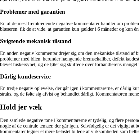
Problemer med garantien
En af de mest fremtrædende negative kommentarer handler om problemer
blæseren, fik de at vide, at garantien kun gælder i 6 måneder og kun 
Svigtende mekanisk tilstand
En anden negativ kommentar drejer sig om den mekaniske tilstand af bil
problemer med bilen, herunder hængende bremsekaliber, defekt kædestr
blevet fuskersynet, og de føler sig skuffede over forhandlerens mangel p
Dårlig kundeservice
En tredje negativ oplevelse, der går igen i kommentarerne, er dårlig ku
straks, og de følte sig afvist og behandlet dårligt. Kommentatoren men
Hold jer væk
Den samlede negative tone i kommentarerne er tydelig, og flere persone
nogle af de centrale temaer, der går igen. Selvfølgelig er det vigtigt at
kommentarer tegner et mere belastet billede af virksomheden som helh