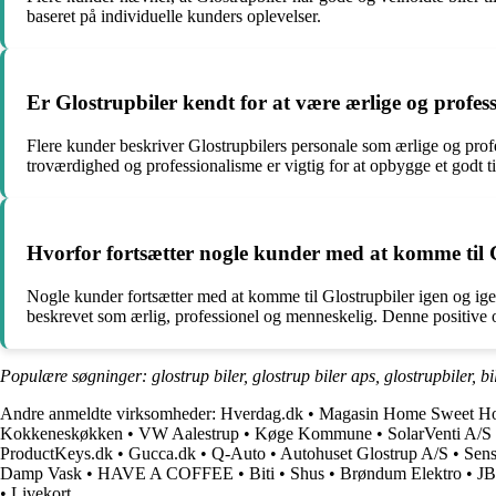
baseret på individuelle kunders oplevelser.
Er Glostrupbiler kendt for at være ærlige og profess
Flere kunder beskriver Glostrupbilers personale som ærlige og profe
troværdighed og professionalisme er vigtig for at opbygge et godt 
Hvorfor fortsætter nogle kunder med at komme til G
Nogle kunder fortsætter med at komme til Glostrupbiler igen og igen
beskrevet som ærlig, professionel og menneskelig. Denne positive o
Populære søgninger: glostrup biler, glostrup biler aps, glostrupbiler, bi
Andre anmeldte virksomheder:
Hverdag.dk
•
Magasin Home Sweet H
Kokkeneskøkken
•
VW Aalestrup
•
Køge Kommune
•
SolarVenti A/S
ProductKeys.dk
•
Gucca.dk
•
Q-Auto
•
Autohuset Glostrup A/S
•
Sens
Damp Vask
•
HAVE A COFFEE
•
Biti
•
Shus
•
Brøndum Elektro
•
J
•
Livekort