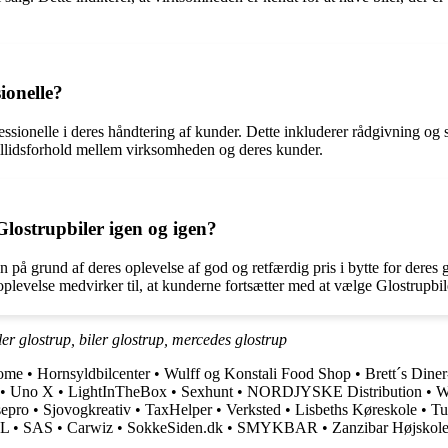
ionelle?
ssionelle i deres håndtering af kunder. Dette inkluderer rådgivning og 
tillidsforhold mellem virksomheden og deres kunder.
lostrupbiler igen og igen?
 på grund af deres oplevelse af god og retfærdig pris i bytte for deres 
plevelse medvirker til, at kunderne fortsætter med at vælge Glostrupbil
ler glostrup, biler glostrup, mercedes glostrup
ome
•
Hornsyldbilcenter
•
Wulff og Konstali Food Shop
•
Brett´s Dine
•
Uno X
•
LightInTheBox
•
Sexhunt
•
NORDJYSKE Distribution
•
W
epro
•
Sjovogkreativ
•
TaxHelper
•
Verksted
•
Lisbeths Køreskole
•
Tu
BL
•
SAS
•
Carwiz
•
SokkeSiden.dk
•
SMYKBAR
•
Zanzibar Højskol