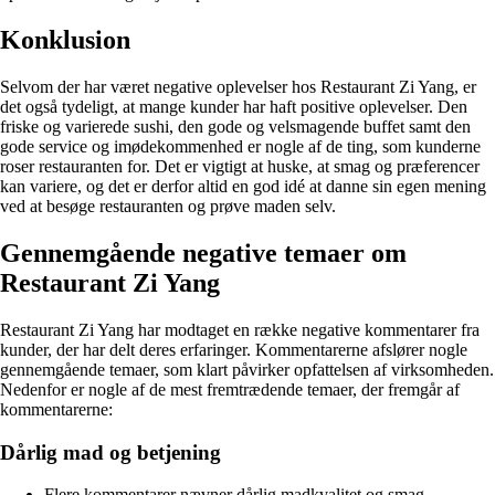
Konklusion
Selvom der har været negative oplevelser hos Restaurant Zi Yang, er
det også tydeligt, at mange kunder har haft positive oplevelser. Den
friske og varierede sushi, den gode og velsmagende buffet samt den
gode service og imødekommenhed er nogle af de ting, som kunderne
roser restauranten for. Det er vigtigt at huske, at smag og præferencer
kan variere, og det er derfor altid en god idé at danne sin egen mening
ved at besøge restauranten og prøve maden selv.
Gennemgående negative temaer om
Restaurant Zi Yang
Restaurant Zi Yang har modtaget en række negative kommentarer fra
kunder, der har delt deres erfaringer. Kommentarerne afslører nogle
gennemgående temaer, som klart påvirker opfattelsen af virksomheden.
Nedenfor er nogle af de mest fremtrædende temaer, der fremgår af
kommentarerne:
Dårlig mad og betjening
Flere kommentarer nævner dårlig madkvalitet og smag.