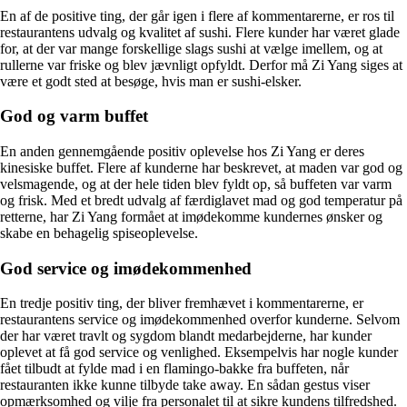
En af de positive ting, der går igen i flere af kommentarerne, er ros til
restaurantens udvalg og kvalitet af sushi. Flere kunder har været glade
for, at der var mange forskellige slags sushi at vælge imellem, og at
rullerne var friske og blev jævnligt opfyldt. Derfor må Zi Yang siges at
være et godt sted at besøge, hvis man er sushi-elsker.
God og varm buffet
En anden gennemgående positiv oplevelse hos Zi Yang er deres
kinesiske buffet. Flere af kunderne har beskrevet, at maden var god og
velsmagende, og at der hele tiden blev fyldt op, så buffeten var varm
og frisk. Med et bredt udvalg af færdiglavet mad og god temperatur på
retterne, har Zi Yang formået at imødekomme kundernes ønsker og
skabe en behagelig spiseoplevelse.
God service og imødekommenhed
En tredje positiv ting, der bliver fremhævet i kommentarerne, er
restaurantens service og imødekommenhed overfor kunderne. Selvom
der har været travlt og sygdom blandt medarbejderne, har kunder
oplevet at få god service og venlighed. Eksempelvis har nogle kunder
fået tilbudt at fylde mad i en flamingo-bakke fra buffeten, når
restauranten ikke kunne tilbyde take away. En sådan gestus viser
opmærksomhed og vilje fra personalet til at sikre kundens tilfredshed.