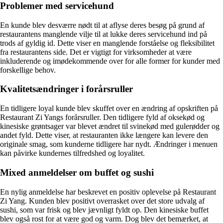
Problemer med servicehund
En kunde blev desværre nødt til at aflyse deres besøg på grund af
restaurantens manglende vilje til at lukke deres servicehund ind på
trods af gyldig id. Dette viser en manglende forståelse og fleksibilitet
fra restaurantens side. Det er vigtigt for virksomheder at være
inkluderende og imødekommende over for alle former for kunder med
forskellige behov.
Kvalitetsændringer i forårsruller
En tidligere loyal kunde blev skuffet over en ændring af opskriften på
Restaurant Zi Yangs forårsruller. Den tidligere fyld af oksekød og
kinesiske grøntsager var blevet ændret til svinekød med gulerødder og
andet fyld. Dette viser, at restauranten ikke længere kan levere den
originale smag, som kunderne tidligere har nydt. Ændringer i menuen
kan påvirke kundernes tilfredshed og loyalitet.
Mixed anmeldelser om buffet og sushi
En nylig anmeldelse har beskrevet en positiv oplevelse på Restaurant
Zi Yang. Kunden blev positivt overrasket over det store udvalg af
sushi, som var frisk og blev jævnligt fyldt op. Den kinesiske buffet
blev også rost for at være god og varm. Dog blev det bemærket, at