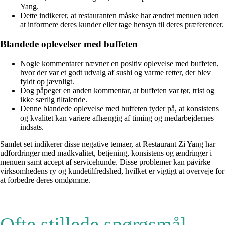
Yang.
Dette indikerer, at restauranten måske har ændret menuen uden
at informere deres kunder eller tage hensyn til deres præferencer.
Blandede oplevelser med buffeten
Nogle kommentarer nævner en positiv oplevelse med buffeten,
hvor der var et godt udvalg af sushi og varme retter, der blev
fyldt op jævnligt.
Dog påpeger en anden kommentar, at buffeten var tør, trist og
ikke særlig tiltalende.
Denne blandede oplevelse med buffeten tyder på, at konsistens
og kvalitet kan variere afhængig af timing og medarbejdernes
indsats.
Samlet set indikerer disse negative temaer, at Restaurant Zi Yang har
udfordringer med madkvalitet, betjening, konsistens og ændringer i
menuen samt accept af servicehunde. Disse problemer kan påvirke
virksomhedens ry og kundetilfredshed, hvilket er vigtigt at overveje for
at forbedre deres omdømme.
Ofte stillede spørgsmål