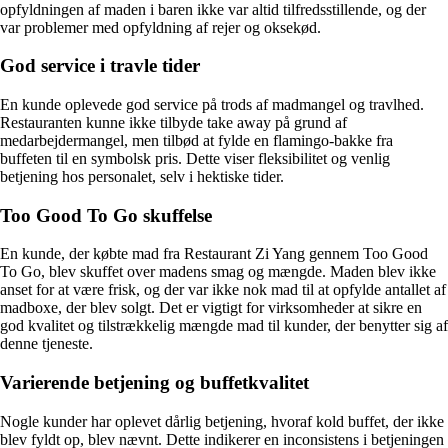
opfyldningen af maden i baren ikke var altid tilfredsstillende, og der
var problemer med opfyldning af rejer og oksekød.
God service i travle tider
En kunde oplevede god service på trods af madmangel og travlhed.
Restauranten kunne ikke tilbyde take away på grund af
medarbejdermangel, men tilbød at fylde en flamingo-bakke fra
buffeten til en symbolsk pris. Dette viser fleksibilitet og venlig
betjening hos personalet, selv i hektiske tider.
Too Good To Go skuffelse
En kunde, der købte mad fra Restaurant Zi Yang gennem Too Good
To Go, blev skuffet over madens smag og mængde. Maden blev ikke
anset for at være frisk, og der var ikke nok mad til at opfylde antallet af
madboxe, der blev solgt. Det er vigtigt for virksomheder at sikre en
god kvalitet og tilstrækkelig mængde mad til kunder, der benytter sig af
denne tjeneste.
Varierende betjening og buffetkvalitet
Nogle kunder har oplevet dårlig betjening, hvoraf kold buffet, der ikke
blev fyldt op, blev nævnt. Dette indikerer en inconsistens i betjeningen