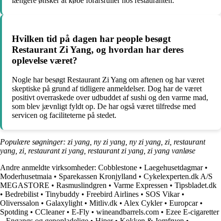
længere ønsker at købe forårsruller hos restauranten.
Hvilken tid på dagen har people besøgt
Restaurant Zi Yang, og hvordan har deres
oplevelse været?
Nogle har besøgt Restaurant Zi Yang om aftenen og har været
skeptiske på grund af tidligere anmeldelser. Dog har de været
positivt overraskede over udbuddet af sushi og den varme mad,
som blev jævnligt fyldt op. De har også været tilfredse med
servicen og faciliteterne på stedet.
Populære søgninger: zi yang, ny zi yang, ny zi yang, zi, restaurant
yang, zi, restaurant zi yang, restaurant zi yang, zi yang vanløse
Andre anmeldte virksomheder:
Cobblestone
•
Laegehusetdagmar
•
Moderhusetmaia
•
Sparekassen Kronjylland
•
Cykelexperten.dk A/S
MEGASTORE
•
Rasmuslindgren
•
Varme Expressen
•
Tipsbladet.dk
•
Bedrebilist
•
Tinybuddy
•
Freebird Airlines
•
SOS Vikar
•
Oliverssalon
•
Galaxylight
•
Mitliv.dk
•
Alex Cykler
•
Europcar
•
Spotding
•
CCleaner
•
E-Fly
•
wineandbarrels.com
•
Ezee E-cigaretter
– Engangs og genopladelige
•
Hiper
•
Kokken & Jomfruen
•