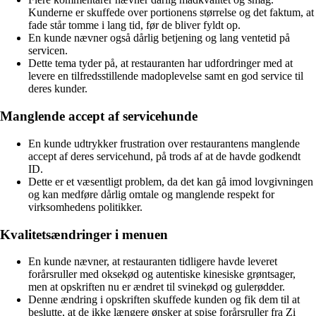
Kunderne er skuffede over portionens størrelse og det faktum, at
fade står tomme i lang tid, før de bliver fyldt op.
En kunde nævner også dårlig betjening og lang ventetid på
servicen.
Dette tema tyder på, at restauranten har udfordringer med at
levere en tilfredsstillende madoplevelse samt en god service til
deres kunder.
Manglende accept af servicehunde
En kunde udtrykker frustration over restaurantens manglende
accept af deres servicehund, på trods af at de havde godkendt
ID.
Dette er et væsentligt problem, da det kan gå imod lovgivningen
og kan medføre dårlig omtale og manglende respekt for
virksomhedens politikker.
Kvalitetsændringer i menuen
En kunde nævner, at restauranten tidligere havde leveret
forårsruller med oksekød og autentiske kinesiske grøntsager,
men at opskriften nu er ændret til svinekød og gulerødder.
Denne ændring i opskriften skuffede kunden og fik dem til at
beslutte, at de ikke længere ønsker at spise forårsruller fra Zi