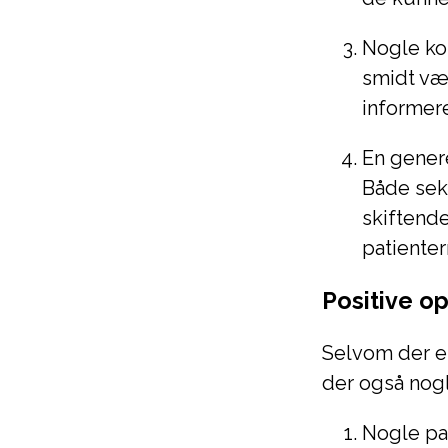
Nogle ko
smidt væk
informer
En gener
Både sek
skiftende
patienter
Positive o
Selvom der e
der også nogl
Nogle pa