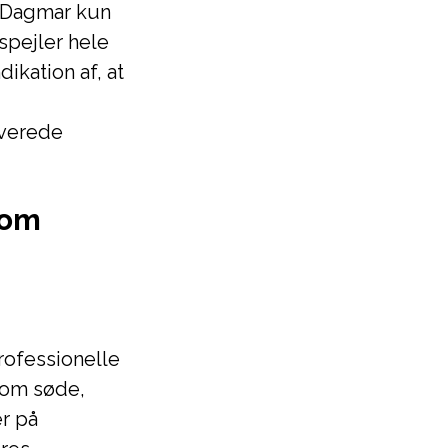
 Dagmar kun
spejler hele
dikation af, at
everede
 om
ofessionelle
som søde,
r på