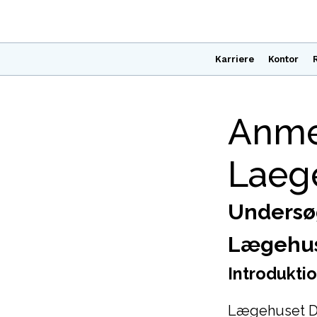
Karriere
Kontor
Anme
Laeg
Undersø
Lægehus
Introdukti
Lægehuset Dag