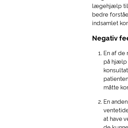
lægehjælp til
bedre forståe
indsamlet ko
Negativ f
En af de
på hjælp 
konsultat
patienten
måtte kon
En anden
ventetide
at have v
de kunne 