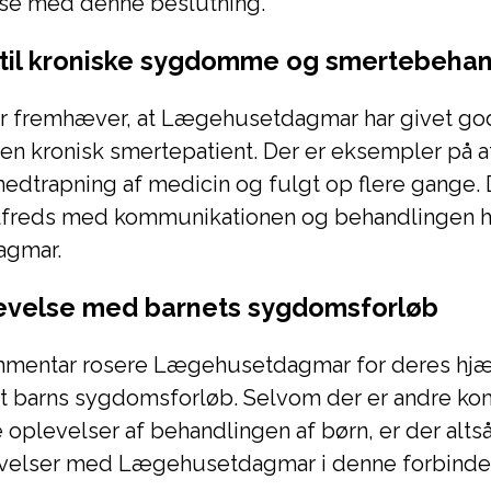
dse med denne beslutning.
til kroniske sygdomme og smertebehan
 fremhæver, at Lægehusetdagmar har givet go
l en kronisk smertepatient. Der er eksempler på 
edtrapning af medicin og fulgt op flere gange.
tilfreds med kommunikationen og behandlingen 
gmar.
levelse med barnets sygdomsforløb
mmentar rosere Lægehusetdagmar for deres hj
 et barns sygdomsforløb. Selvom der er andre k
oplevelser af behandlingen af børn, er der alts
evelser med Lægehusetdagmar i denne forbinde