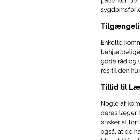
patienter, de
sygdomsforl
Tilgængeli
Enkelte komm
behjælpelige 
gode råd og v
ros til den hu
Tillid til
Nogle af kom
deres læger. 
ønsker at fo
også, at de h