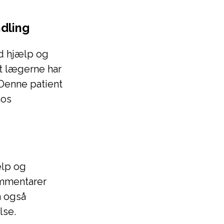
dling
d hjælp og
at lægerne har
 Denne patient
hos
ælp og
ommentarer
å også
lse.