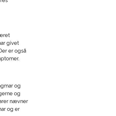
eres
æret
har givet
Der er også
ymptomer.
dagmar og
ægerne og
arer nævner
ar og er