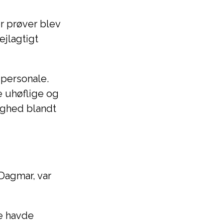
r prøver blev
ejlagtigt
 personale.
 uhøflige og
ryghed blandt
agmar, var
e havde