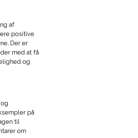
ng af
lere positive
ne. Der er
der med at få
gelighed og
 og
 eksempler på
gen til
entarer om