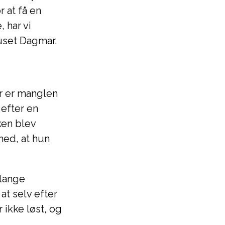
 at få en
 har vi
uset Dagmar.
r er manglen
 efter en
ken blev
med, at hun
 lange
at selv efter
 ikke løst, og