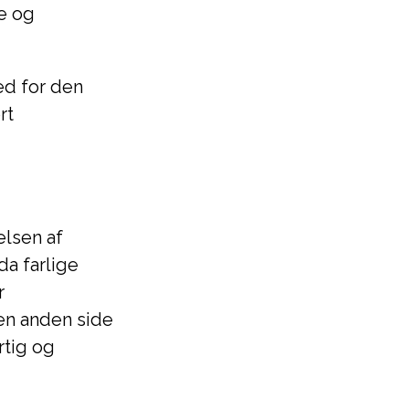
e og
ed for den
rt
elsen af
a farlige
r
en anden side
rtig og