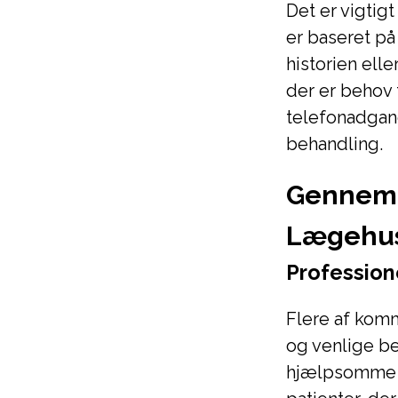
Det er vigti
er baseret på
historien elle
der er behov 
telefonadgan
behandling.
Gennemg
Lægehu
Profession
Flere af kom
og venlige be
hjælpsomme o