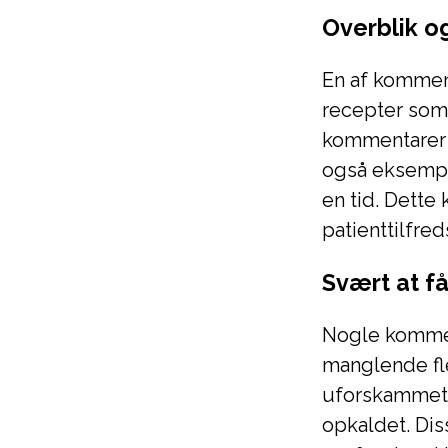
Overblik o
En af komment
recepter som n
kommentarer 
også eksempl
en tid. Dette
patienttilfre
Svært at få
Nogle kommen
manglende fle
uforskammethe
opkaldet. Dis