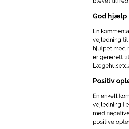
blevet tilfre
God hjælp 
En kommentar
vejledning ti
hjulpet med n
er generelt 
Lægehusetda
Positiv op
En enkelt ko
vejledning i
med negative 
positive opl