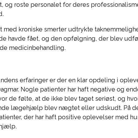
, og roste personalet for deres professionalism
d.
nt med kroniske smerter udtrykte taknemmeligh
de havde fået, og den opfølgning, der blev udfø
de medicinbehandling.
ndens erfaringer er der en klar opdeling i oplev
gmar. Nogle patienter har haft negative og endd
or de følte, at de ikke blev taget seriøst, og hvo
e lægehjælp blev nægtet eller udskudt. På d
atienter, der har haft positive oplevelser med hu
hjælp.