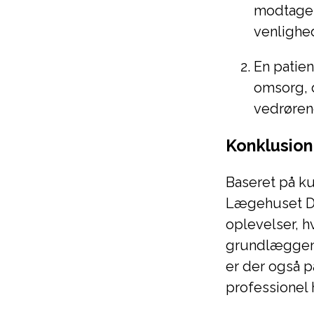
modtaget
venlighe
En patie
omsorg, 
vedrøren
Konklusion
Baseret på ku
Lægehuset Da
oplevelser, hv
grundlæggend
er der også p
professionel 