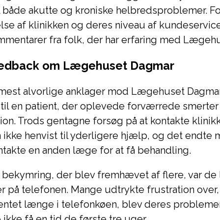
 både akutte og kroniske helbredsproblemer. For
lse af klinikken og deres niveau af kundeservice,
mmentarer fra folk, der har erfaring med Lægeh
eedback om Lægehuset Dagmar
 mest alvorlige anklager mod Lægehuset Dagma
til en patient, der oplevede forværrede smerter
ion. Trods gentagne forsøg på at kontakte klinik
 ikke henvist til yderligere hjælp, og det endte 
takte en anden læge for at få behandling.
 bekymring, der blev fremhævet af flere, var de
r på telefonen. Mange udtrykte frustration over, 
entet længe i telefonkøen, blev deres problemer
ikke få en tid de første tre uger.