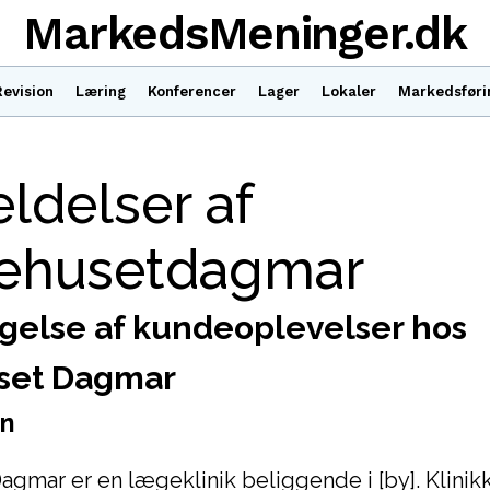
MarkedsMeninger.dk
Revision
Læring
Konferencer
Lager
Lokaler
Markedsføri
ldelser af
ehusetdagmar
gelse af kundeoplevelser hos
et Dagmar
on
mar er en lægeklinik beliggende i [by]. Klinikk