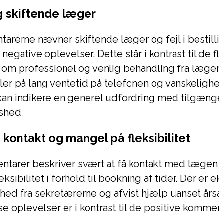
g skiftende læger
arerne nævner skiftende læger og fejl i bestilli
egative oplevelser. Dette står i kontrast til de f
om professionel og venlig behandling fra læger
er på lang ventetid på telefonen og vanskelighe
 kan indikere en generel udfordring med tilgæn
dshed.
 kontakt og mangel på fleksibilitet
tarer beskriver svært at få kontakt med lægen
ksibilitet i forhold til bookning af tider. Der er
d fra sekretærerne og afvist hjælp uanset årsa
se oplevelser er i kontrast til de positive komm