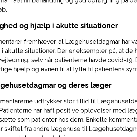
r har fået fin behandling og god opfølgning på d
øb.
ghed og hjælp i akutte situationer
entarer fremhæver, at Lægehusetdagmar har v
i akutte situationer. Der er eksempler på, at de 
ejledning, selv når patienterne havde covid-19. 
rtige hjælp og evnen til at lytte til patientens s
 Lægehusetdagmar og deres læger
mentarerne udtrykker stor tillid til Lægehuset
Patienterne har haft positive oplevelser med l
rtsætte som patienter hos dem. Enkelte komment
ar skiftet fra andre lægehuse til Lægehusetdagm