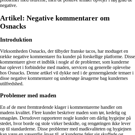
negative.
Artikel: Negative kommentarer om
Osnacks
Introduktion
Virksomheden Osnacks, der tilbyder franske tacos, har modtaget en
række negative kommentarer fra kunder på forskellige platforme. Disse
kommentarer giver et indblik i nogle af de problemer, som kunderne
har oplevet i forbindelse med maden, servicen og generelle oplevelse
hos Osnacks. Denne artikel vil dykke ned i de gennemgående temaer i
disse negative kommentarer og undersøge årsagerne bag kundernes
utilfredshed.
Problemer med maden
En af de mest fremtrædende klager i kommentarerne handler om
madens kvalitet. Flere kunder beskriver maden som tør, kedelig og
smagsløs. Derudover rapporterer nogle kunder om dårlig hygiejne på
stedet, hvor borde og stole virker beskidte, og rengøringen ikke lever
op til standarderne. Disse problemer med madkvaliteten og hygiejnen
kan være en væsentlig årsag til, at kunderne føler sig skuffede og