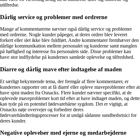
utilfredse.
Dårlig service og problemer med ordrerne
Mange af kommentarerne nævner også dårlig service og problemer
med ordrerne. Nogle kunder påpeger, at deres ordrer blev leveret
forkert eller slet ikke blev fuldført. Andre kommentarer fremhæver den
dårlige kommunikation mellem personalet og kunderne samt manglen
på høflighed og interesse fra personalets side. Disse problemer kan
have stor indflydelse på kundernes samlede oplevelse og tilfredshed.
Diarre og dårlig mave efter indtagelse af maden
Et særligt bekymrende tema, der fremgår af flere kommentarer, er
kundernes rapporter om at få diarré eller opleve maveproblemer efter at
have spist maden fra Osnacks. Flere kunder nævner specifikt, at de
oplevede maveproblemer kort tid efter at have indtaget maden, og dette
kan tyde på en potentiel fødevarebårne sygdom. Det er vigtigt, at
Osnacks nøje overvejer og forbedrer deres
fødevarehåndteringsprocesser for at undgå sådanne sundhedsrisici for
deres kunder.
Negative oplevelser med ejerne og medarbejderne