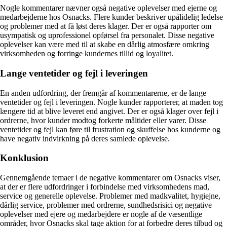
Nogle kommentarer nævner også negative oplevelser med ejerne og
medarbejderne hos Osnacks. Flere kunder beskriver upålidelig ledelse
og problemer med at få løst deres klager. Der er også rapporter om
usympatisk og uprofessionel opførsel fra personalet. Disse negative
oplevelser kan være med til at skabe en dårlig atmosfære omkring
virksomheden og forringe kundernes tillid og loyalitet.
Lange ventetider og fejl i leveringen
En anden udfordring, der fremgår af kommentarerne, er de lange
ventetider og fejl i leveringen. Nogle kunder rapporterer, at maden tog
længere tid at blive leveret end angivet. Der er også klager over fejl i
ordrerne, hvor kunder modtog forkerte måltider eller varer. Disse
ventetider og fejl kan føre til frustration og skuffelse hos kunderne og
have negativ indvirkning på deres samlede oplevelse.
Konklusion
Gennemgående temaer i de negative kommentarer om Osnacks viser,
at der er flere udfordringer i forbindelse med virksomhedens mad,
service og generelle oplevelse. Problemer med madkvalitet, hygiejne,
dårlig service, problemer med ordrerne, sundhedsrisici og negative
oplevelser med ejere og medarbejdere er nogle af de væsentlige
områder, hvor Osnacks skal tage aktion for at forbedre deres tilbud og