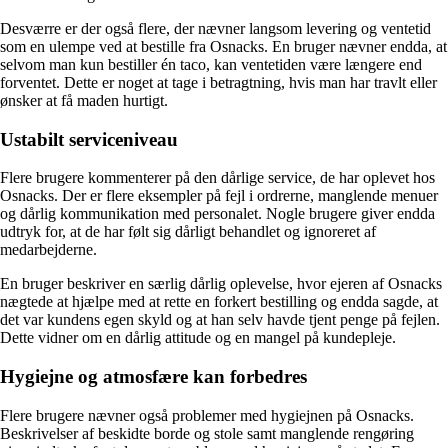
Desværre er der også flere, der nævner langsom levering og ventetid
som en ulempe ved at bestille fra Osnacks. En bruger nævner endda, at
selvom man kun bestiller én taco, kan ventetiden være længere end
forventet. Dette er noget at tage i betragtning, hvis man har travlt eller
ønsker at få maden hurtigt.
Ustabilt serviceniveau
Flere brugere kommenterer på den dårlige service, de har oplevet hos
Osnacks. Der er flere eksempler på fejl i ordrerne, manglende menuer
og dårlig kommunikation med personalet. Nogle brugere giver endda
udtryk for, at de har følt sig dårligt behandlet og ignoreret af
medarbejderne.
En bruger beskriver en særlig dårlig oplevelse, hvor ejeren af Osnacks
nægtede at hjælpe med at rette en forkert bestilling og endda sagde, at
det var kundens egen skyld og at han selv havde tjent penge på fejlen.
Dette vidner om en dårlig attitude og en mangel på kundepleje.
Hygiejne og atmosfære kan forbedres
Flere brugere nævner også problemer med hygiejnen på Osnacks.
Beskrivelser af beskidte borde og stole samt manglende rengøring