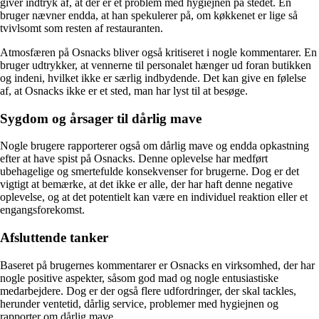
giver indtryk af, at der er et problem med hygiejnen på stedet. En
bruger nævner endda, at han spekulerer på, om køkkenet er lige så
tvivlsomt som resten af restauranten.
Atmosfæren på Osnacks bliver også kritiseret i nogle kommentarer. En
bruger udtrykker, at vennerne til personalet hænger ud foran butikken
og indeni, hvilket ikke er særlig indbydende. Det kan give en følelse
af, at Osnacks ikke er et sted, man har lyst til at besøge.
Sygdom og årsager til dårlig mave
Nogle brugere rapporterer også om dårlig mave og endda opkastning
efter at have spist på Osnacks. Denne oplevelse har medført
ubehagelige og smertefulde konsekvenser for brugerne. Dog er det
vigtigt at bemærke, at det ikke er alle, der har haft denne negative
oplevelse, og at det potentielt kan være en individuel reaktion eller et
engangsforekomst.
Afsluttende tanker
Baseret på brugernes kommentarer er Osnacks en virksomhed, der har
nogle positive aspekter, såsom god mad og nogle entusiastiske
medarbejdere. Dog er der også flere udfordringer, der skal tackles,
herunder ventetid, dårlig service, problemer med hygiejnen og
rapporter om dårlig mave.