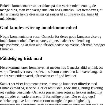
Enkelte kommentarer sætter fokus på den varierende menu og de
mange dips, man kan vælge imellem hos Osnacks. Det fremhæves, at
der er mange lækre dressinger og saucer til at tilføje ekstra smag til
måltiderne.
God kundeservice og imødekommenhed
Nogle kommentatorer roser Osnacks for deres gode kundeservice og
imødekommenhed. Der nævnes, at personalet er smilende og
hjælpsomme, og at man altid får den bedste oplevelse, når man besøger
Osnacks.
Pålidelig og frisk mad
Flere kommentarer fremhæver, at maden hos Osnacks altid er frisk og
varm. Derudover nævnes det, at selvom ventetiden kan være lang, så
er det ventetiden værd, når maden er af god kvalitet.
Samlet set viser kommentarerne, at mange kunder er tilfredse med
Osnacks mad og service. Der er ros til den gode smag, hurtig levering
og venlige personale. Osnacks præsenterer også en lækker indretning
og tilbyder en varieret menu til fornuftige priser. Der er dog også
enkelte negative kommentarer om manglende punktlighed og
problemer med ordrerne, men de positive temaer opvejer i høj grad de