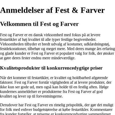
Anmeldelser af Fest & Farver
Velkommen til Fest og Farver
Fest og Farver er en dansk virksomhed med fokus på at levere
festartikler af høj kvalitet til alle typer festlige begivenheder.
Virksomheden tilbyder et bredt udvalg af kostumer, udklædningstøj,
festdekorationer, tilbehør og meget mere. Med deres mange års erfaring
og glade kunder er Fest og Farver et populært valg for folk, der ønsker
at gøre deres fester endnu mere mindeværdige.
Kvalitetsprodukter til konkurrencedygtige priser
Når det kommer til festartikler, er kvalitet og holdbarhed afgørende
faktorer. Fest og Farver forstår vigtigheden af at levere produkter, der
ikke kun ser gode ud, men også kan holde til en festlig aften. Ifølge
kundernes anmeldelser er produkterne fra Fest og Farver af god
kvalitet og lever op til forventningerne.
Derudover har Fest og Farver en rimelig prispolitik, der gør det muligt
for folk med enhver budgetstørrelse at købe festartikler. Kommentarer
fra kunder fortæller, at priserne er konkurrencedygtige sammenlignet