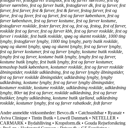
festogfarver, festogfarver trustpilot, fest og farver nørrebro, fest og
farver nørrebro, fest og farver butik, festogfarver dk, fest ig farver, fest
farver, fest farver, fest & farver, fest & farver, festog farver, fest og
farve, fest og faver, fest og farvet, fest og farver københavn, fest og
farver københavn, fest og farver kostume, fest og farver kostume,
festogfarver roskilde, fester farver, fest og, fest og, festog, fest of farver,
roskilde fest og farver, fest og farver kbh, fest og farver roskilde, fest og
farver i roskilde, fest butik roskilde, spøg og skæmt roskilde, 1000 ting
lyngby, festogfarver lyngby, 1000 ting lyngby, party butik roskilde,
spøg og skæmt lyngby, spøg og skæmt lyngby, fest og farver lyngby,
fest og farver kostumer, fest og farver lyngby, kostume butik roskilde,
lyngby fest og farver, kostume butik lyngby, lyngby fest og farver,
kostume butik lyngby, fest butik lyngby, fest og farver kostumer,
temashop butik københavn, kostumer roskilde, fest og farver roskilde
åbningstider, roskilde udklædning, fest og farver lyngby åbningstider,
fest og farver roskilde åbningstider, udklædning lyngby, lyngby
udklædning, kostume lyngby, fest og farver lyngby åbningstider,
kostumer roskilde, kostume roskilde, udklædning roskilde, udklædning
lyngby, 80er tøj fest og farver, roskilde udklædning, fest og farver
butikker, lyngby udklædning, kostume butik sjælland, udklædning
roskilde, kostumer lyngby, fest og farver rabatkode, fedt farver
Andre anmeldte virksomheder:
Bevco.dk
•
Catchsushibar
•
Ryanair
•
Aviva Clinique
•
Tintin Butik
•
Lowell Danmark
•
NETELLER
•
CARMARK
•
Bydahlliving
•
Kropsform.dk
•
Gouda Rejseforsikring