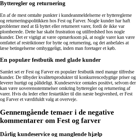
Bytteregler og returnering
En af de mest omtalte punkter i kundeanmeldelserne er byttereglerne
og returneringspolitikken hos Fest og Farver. Nogle kunder har haft
problemer med at få byttet eller returneret varer, fordi de ikke var
plomberede. Dette har skabt frustration og utilfredshed hos nogle
kunder. Det er vigtigt at være opmærksom på, at nogle varer kan være
omfattet af restriktioner for bytte og returnering, og det anbefales at
læse betingelserne omhyggeligt, inden man foretager et køb.
En populær festbutik med glade kunder
Samlet set er Fest og Farver en populær festbutik med mange tilfredse
kunder. De tilbyder kvalitetsprodukter til konkurrencedygtige priser og
leverer hurtigt og pålideligt. Kundeservice omtales positivt, selvom der
kan være uoverensstemmelser omkring bytteregler og returnering af
varer. Hvis du leder efter festartikler til din næste begivenhed, er Fest
og Farver et værdifuldt valg at overveje.
Gennemgående temaer i de negative
kommentarer om Fest og farver
Dårlig kundeservice og manglende hjælp