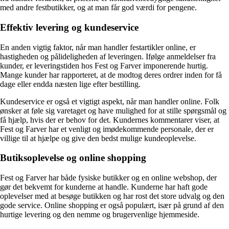
med andre festbutikker, og at man får god værdi for pengene.
Effektiv levering og kundeservice
En anden vigtig faktor, når man handler festartikler online, er
hastigheden og pålideligheden af leveringen. Ifølge anmeldelser fra
kunder, er leveringstiden hos Fest og Farver imponerende hurtig.
Mange kunder har rapporteret, at de modtog deres ordrer inden for få
dage eller endda næsten lige efter bestilling.
Kundeservice er også et vigtigt aspekt, når man handler online. Folk
ønsker at føle sig varetaget og have mulighed for at stille spørgsmål og
få hjælp, hvis der er behov for det. Kundernes kommentarer viser, at
Fest og Farver har et venligt og imødekommende personale, der er
villige til at hjælpe og give den bedst mulige kundeoplevelse.
Butiksoplevelse og online shopping
Fest og Farver har både fysiske butikker og en online webshop, der
gør det bekvemt for kunderne at handle. Kunderne har haft gode
oplevelser med at besøge butikken og har rost det store udvalg og den
gode service. Online shopping er også populært, især på grund af den
hurtige levering og den nemme og brugervenlige hjemmeside.