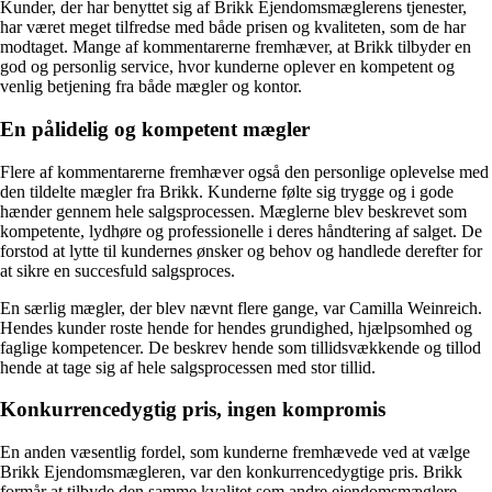
Kunder, der har benyttet sig af Brikk Ejendomsmæglerens tjenester,
har været meget tilfredse med både prisen og kvaliteten, som de har
modtaget. Mange af kommentarerne fremhæver, at Brikk tilbyder en
god og personlig service, hvor kunderne oplever en kompetent og
venlig betjening fra både mægler og kontor.
En pålidelig og kompetent mægler
Flere af kommentarerne fremhæver også den personlige oplevelse med
den tildelte mægler fra Brikk. Kunderne følte sig trygge og i gode
hænder gennem hele salgsprocessen. Mæglerne blev beskrevet som
kompetente, lydhøre og professionelle i deres håndtering af salget. De
forstod at lytte til kundernes ønsker og behov og handlede derefter for
at sikre en succesfuld salgsproces.
En særlig mægler, der blev nævnt flere gange, var Camilla Weinreich.
Hendes kunder roste hende for hendes grundighed, hjælpsomhed og
faglige kompetencer. De beskrev hende som tillidsvækkende og tillod
hende at tage sig af hele salgsprocessen med stor tillid.
Konkurrencedygtig pris, ingen kompromis
En anden væsentlig fordel, som kunderne fremhævede ved at vælge
Brikk Ejendomsmægleren, var den konkurrencedygtige pris. Brikk
formår at tilbyde den samme kvalitet som andre ejendomsmæglere,