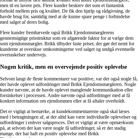
men til en lavere pris. Flere kunder beskrev det som et fantastisk
forhold mellem pris og kvalitet. De fik den hjælp og rådgivning, de
havde brug for, samtidig med at de kunne spare penge i forbindelse
med salget af deres bolig.
Flere kunder fremhævede også Brikk Ejendomsmæglerens
gennemsigtige prisstruktur som en afgørende faktor for at vælge dem
som ejendomsmægler. Brikk tilbyder faste priser, der gør det nemt for
kunderne at overskue omkostningerne ved salget og undgå eventuelle
overraskelser undervejs.
Nogen kritik, men en overvejende positiv oplevelse
Selvom langt de fleste kommentarer var positive, var der også nogle få,
der havde oplevet udfordringer med Brikk Ejendomsmægleren. Nogle
kunder nævnte, at de havde oplevet manglende kommunikation eller
forsinkelser i processen. Andre nævnte også udfordringer med at få
konkret information om ejendommen eller at få aftaler overholdt.
Det er vigtigt at bemærke, at kundekommentarerne også skal læses
med i betragtningen af, at der altid kan være individuelle oplevelser og
udfordringer i enhver salgsproces. Det er vigtigt at være opmærksom
på, at selvom der kan være nogle få udfordringer, så er der stadig
mange, der har haft en positiv oplevelse med Brikk