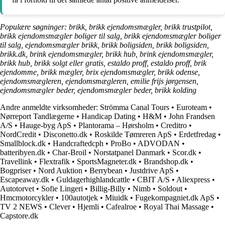
Populære søgninger: brikk, brikk ejendomsmægler, brikk trustpilot,
brikk ejendomsmægler boliger til salg, brikk ejendomsmægler boliger
til salg, ejendomsmægler brikk, brikk boligsiden, brikk boligsiden,
brikk.dk, brink ejendomsmægler, brikk hub, brink ejendomsmægler,
brikk hub, brikk solgt eller gratis, estaldo proff, estaldo proff, brik
ejendomme, brikk mægler, brix ejendomsmægler, brikk odense,
ejendomsmægleren, ejendomsmægleren, emilie frijs jørgensen,
ejendomsmægler beder, ejendomsmægler beder, brikk kolding
Andre anmeldte virksomheder:
Strömma Canal Tours
•
Euroteam
•
Nørreport Tandlægerne
•
Handicap Dating
•
H&M
•
John Frandsen
A/S
•
Hauge-byg ApS
•
Plantorama – Hørsholm
•
Creditro
•
NordCredit
•
Disconetto.dk
•
Roskilde Tømreren ApS
•
Erdetfredag
•
Smallblock.dk
•
Handcraftedcph
•
ProBo
•
ADVODAN
•
batteribyen.dk
•
Char-Broil
•
Norstatpanel Danmark
•
Scor.dk
•
Travellink
•
Flextrafik
•
SportsMagneter.dk
•
Brandshop.dk
•
Bogpriser
•
Nord Auktion
•
Berrybean
•
Justdrive ApS
•
Escapeaway.dk
•
Guldagerhighlandcattle
•
CBIT A/S
•
Aliexpress
•
Autotorvet
•
Sofie Lingeri
•
Billig-Billy
•
Nimb
•
Soldout
•
Hmcmotorcykler
•
100autotjek
•
Miuidk
•
Fugekompagniet.dk ApS
•
TV 2 NEWS
•
Clever
•
Hjemli
•
Cafealroe
•
Royal Thai Massage
•
Capstore.dk