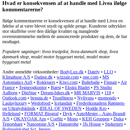
Hvad er konsekvensen af ​​at handle med Livea ifølge
kommentarerne?
Ifølge kommentarerne er konsekvensen af ​​at handle med Livea en
følelse af at være blevet snydt og spilde penge. Kunderne udtrykker
stor skuffelse over den dårlige kvalitet og manglende
overensstemmelse mellem de annoncerede produkter og dem, de har
modtaget.
Populære søgninger: livea trustpilot, livea-danmark shop, livea
danmark shop, model motor byggesæt metal, model motor
byggesæt metal
Andre anmeldte virksomheder:
BodyLux.dk
•
Dately
•
LLO
•
Klimahuse A/S
•
Dating.dk
•
wizzair.com
•
one.com
•
MS
Automatics ApS
•
Rokkjaers
•
Kiwi.com
•
Baliebalie
•
Finnair
•
Air
France
•
Tegneogkontor
•
Baest
•
Ekstra Bladet
•
PS Studio
Aalborg
•
DinStue
•
Dream-bikes.dk
•
MR MARVIS
•
118
•
Outlook.com
•
benuta.de
•
Trustfitness
•
Nylivspa
•
momondo
•
Laulayluxury
•
Wedofood
•
Icelandair
•
Frederiksstadens Røntgen-
og Ultralydsklinik
•
IDEAL OF SWEDEN
•
Hodde Kro
•
Hellelund
•
FORMAT Biograf
•
Dryk
•
AutoMester – Auto-Brandt
A/S
•
OKAYOAK Aps
•
Corfitz
•
Mono
•
KEH Gruppen
•
Duka
•
Tenorshare
•
Nanostone A/S
•
Hansgrohe
•
JJs House
•
Stokerpro
•
Boligselskabet Sct. Jørgen