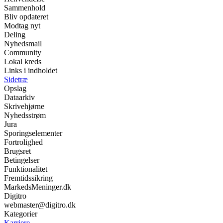
Sammenhold
Bliv opdateret
Modtag nyt
Deling
Nyhedsmail
Community
Lokal kreds
Links i indholdet
Sidetræ
Opslag
Dataarkiv
Skrivehjørne
Nyhedsstrøm
Jura
Sporingselementer
Fortrolighed
Brugsret
Betingelser
Funktionalitet
Fremtidssikring
MarkedsMeninger.dk
Digitro
webmaster@digitro.dk
Kategorier
Karriere