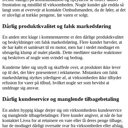
frustration og mistillid til virksomheden. Nogle kunder går endda så
langt som at overveje at kontakte Ombudsmanden, da de føler, at det
er ulovligt at trække pengene, før varen er solgt.
Dårlig produktkvalitet og falsk markedsføring
En anden stor klage i kommentarerne er den dårlige produktkvalitet
og beskyldninger om falsk markedsføring. Flere kunder hævder, at
de har købt et samlesæt til en motor, men har i stedet modtaget en
ubrugelig klump af malet plastik. Dette medfører stærke reaktioner
og beskrives af nogle som svindel og bedrag.
Kunderne føler sig snydt og skuffede over, at produktet ikke lever
op til det, der blev præsenteret i reklamerne. Mistanken om falsk
markedsføring styrkes yderligere af, at virksomheden ikke tilbyder
refusion for varer på tilbud, hvilket nogle ser som bevidst at
unddrage sig ansvar.
Dårlig kundeservice og manglende tilbagebetaling
En anden hyppig klage drejer sig om virksomhedens kundeservice
og manglende tilbagebetalinger. Flere kunder angiver, at når de har
kontaktet Livea for at returnere en vare eller få deres penge tilbage,
har de modtaget dårligt oversatte svar fra virksomheden eller afslag,