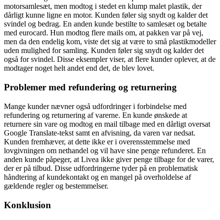
motorsamlesæt, men modtog i stedet en klump malet plastik, der
dårligt kunne ligne en motor. Kunden føler sig snydt og kalder det
svindel og bedrag. En anden kunde bestilte to samlesæt og betalte
med eurocard. Hun modtog flere mails om, at pakken var på vej,
men da den endelig kom, viste det sig at være to små plastikmodeller
uden mulighed for samling. Kunden føler sig snydt og kalder det
også for svindel. Disse eksempler viser, at flere kunder oplever, at de
modtager noget helt andet end det, de blev lovet.
Problemer med refundering og returnering
Mange kunder nævner også udfordringer i forbindelse med
refundering og returnering af varerne. En kunde ønskede at
returnere sin vare og modtog en mail tilbage med en dårligt oversat
Google Translate-tekst samt en afvisning, da varen var nedsat.
Kunden fremhæver, at dette ikke er i overensstemmelse med
lovgivningen om nethandel og vil have sine penge refunderet. En
anden kunde påpeger, at Livea ikke giver penge tilbage for de varer,
der er på tilbud. Disse udfordringerne tyder på en problematisk
håndtering af kundekontakt og en mangel på overholdelse af
gældende regler og bestemmelser.
Konklusion