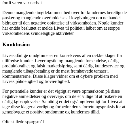
fordi varen var nedsat.
Denne manglende imødekommenhed over for kundernes berettigede
ønsker og manglende overholdelse af lovgivningen om nethandel
bidrager til den negative opfattelse af virksomheden. Nogle kunder
har endda besluttet at melde Livea til politiet i håbet om at stoppe
virksomhedens svindelagtige aktiviteter.
Konklusion
Liveas dårlige omdømme er en konsekvens af en række klager fra
utilfredse kunder. Leveringstid og manglende forsendelse, dårlig
produktkvalitet og falsk markedsføring samt dårlig kundeservice og
manglende tilbagebetaling er de mest fremhævede temaer i
kommentarerne. Disse klager vidner om et dybere problem med
Liveas pålidelighed og troværdighed.
For potentielle kunder er det vigtigt at være opmærksom på disse
negative anmeldelser og overveje, om de er villige til at risikere en
dårlig købsoplevelse. Samtidig er det også nødvendigt for Livea at
tage disse klager alvorligt og forbedre deres forretningspraksis for at
genopbygge et positivt omdømme og kundernes tillid.
Ofte stillede spørgsmål