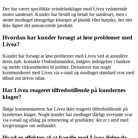
Der har været specifikke svindelanklager mod Livea vedrørende
motor samlesæt. Kunder har bestilt og betalt for samlesæt, men i
stedet modtaget ubrugelige klumper af plastik eller harpiks, der slet
ikke ligner det annoncerede produkt.
Hvordan har kunder forsøgt at løse problemer med
Livea?
Kunder har forsøgt at løse problemer med Livea ved at annullere
deres køb, kontakte Ombudsmanden, indgive indsigelser i banken
og melde virksomheden til politiet. Derudover har nogle
kommunikeret med Livea via e-mail og modtaget standard svar med
tilbud om delvis rabat.
Har Livea reageret tilfredsstillende på kundernes
klager?
Ifølge kommentarerne har Livea ikke reageret tilfredsstillende på
kundernes klager. Nogle kunder har modtaget dårligt oversatte svar
via e-mail og afslag på returnering af produkter, der er i strid med
lovgivningen om nethandel.
Hvad er effekten af ​​at handle med Livea ifølge de