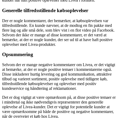
kunder har haft positive oplevelser med Livea i fortiden.
Generelle tilfredsstillende købsoplevelser
Der er nogle kommentarer, der bemærker, at købsoplevelsen var
tilfredsstillende. En kunde nævner, at de modtog en fin pakke med
flere lag og alle små dele, som blev vist i en flot video på Facebook.
Selvom der ikke er mange af disse kommentarer, er det værd at
bemærke, at der er nogle kunder, der ser ud til at have haft positive
oplevelser med Livea-produkter.
Opsummering
Selvom der er mange negative kommentarer om Livea, er det vigtigt
at bemærke, at der er nogle positive temaer i kommentarerne også.
Disse inkluderer hurtig levering og god kommunikation, attraktive
tilbud og varieret sortiment, positiv oplevelse med tidligere køb,
tilfredsstillende købsoplevelser og oplevelser med positiv
kundeservice og håndtering af reklamationer.
Det er dog vigtigt at være opmærksom på, at disse positive temaer er
i mindretal og ikke nødvendigvis repræsenterer den generelle
oplevelse af Livea-kunder. Det er vigtigt for potentielle kunder at
være opmærksomme på både de positive og negative kommentarer,
når de overvejer et køb hos Livea.