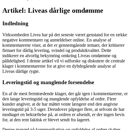
Artikel: Liveas dårlige omdømme
Indledning
Virksomheden Livea har på det seneste været genstand for en række
negative kommentarer og anmeldelser online. En analyse af
kommentarerne viser, at der er gennemgående temaer, der kritiserer
firmaet for dårlig levering, svindel og produktkvalitet. Dette
indikerer en alvorlig bekymring omkring Liveas omdømme og
pålidelighed. I denne artikel vil vi udforske og diskutere de centrale
klager i kommentarerne for at give en dybdegående analyse af
Liveas dårlige rygte.
Leveringstid og manglende forsendelse
En af de mest fremtrædende klager, der går igen i kommentarerne, er
den lange leveringstid og manglende opfyldelse af ordre. Flere
kunder angiver, at de har måttet vente længere end den angivne
leveringstid på 3-5 uger. Derudover påpeger flere, at selvom de har
modtaget en bekræftelse på, at ordren er afsendt, er der ingen bevis
for, at den rent faktisk er blevet sendt fra lageret.
Denne mangel på kommunikation og opfyldelse af ordrer skaber