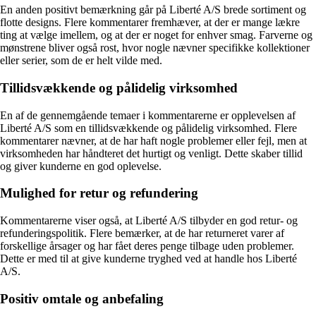
En anden positivt bemærkning går på Liberté A/S brede sortiment og
flotte designs. Flere kommentarer fremhæver, at der er mange lækre
ting at vælge imellem, og at der er noget for enhver smag. Farverne og
mønstrene bliver også rost, hvor nogle nævner specifikke kollektioner
eller serier, som de er helt vilde med.
Tillidsvækkende og pålidelig virksomhed
En af de gennemgående temaer i kommentarerne er opplevelsen af
Liberté A/S som en tillidsvækkende og pålidelig virksomhed. Flere
kommentarer nævner, at de har haft nogle problemer eller fejl, men at
virksomheden har håndteret det hurtigt og venligt. Dette skaber tillid
og giver kunderne en god oplevelse.
Mulighed for retur og refundering
Kommentarerne viser også, at Liberté A/S tilbyder en god retur- og
refunderingspolitik. Flere bemærker, at de har returneret varer af
forskellige årsager og har fået deres penge tilbage uden problemer.
Dette er med til at give kunderne tryghed ved at handle hos Liberté
A/S.
Positiv omtale og anbefaling