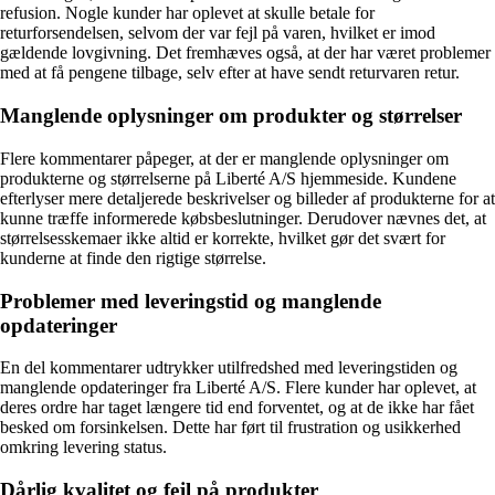
refusion. Nogle kunder har oplevet at skulle betale for
returforsendelsen, selvom der var fejl på varen, hvilket er imod
gældende lovgivning. Det fremhæves også, at der har været problemer
med at få pengene tilbage, selv efter at have sendt returvaren retur.
Manglende oplysninger om produkter og størrelser
Flere kommentarer påpeger, at der er manglende oplysninger om
produkterne og størrelserne på Liberté A/S hjemmeside. Kundene
efterlyser mere detaljerede beskrivelser og billeder af produkterne for at
kunne træffe informerede købsbeslutninger. Derudover nævnes det, at
størrelsesskemaer ikke altid er korrekte, hvilket gør det svært for
kunderne at finde den rigtige størrelse.
Problemer med leveringstid og manglende
opdateringer
En del kommentarer udtrykker utilfredshed med leveringstiden og
manglende opdateringer fra Liberté A/S. Flere kunder har oplevet, at
deres ordre har taget længere tid end forventet, og at de ikke har fået
besked om forsinkelsen. Dette har ført til frustration og usikkerhed
omkring levering status.
Dårlig kvalitet og fejl på produkter