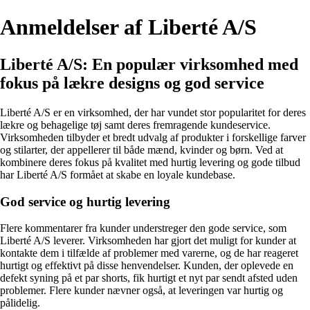
Anmeldelser af Liberté A/S
Liberté A/S: En populær virksomhed med
fokus på lækre designs og god service
Liberté A/S er en virksomhed, der har vundet stor popularitet for deres
lækre og behagelige tøj samt deres fremragende kundeservice.
Virksomheden tilbyder et bredt udvalg af produkter i forskellige farver
og stilarter, der appellerer til både mænd, kvinder og børn. Ved at
kombinere deres fokus på kvalitet med hurtig levering og gode tilbud
har Liberté A/S formået at skabe en loyale kundebase.
God service og hurtig levering
Flere kommentarer fra kunder understreger den gode service, som
Liberté A/S leverer. Virksomheden har gjort det muligt for kunder at
kontakte dem i tilfælde af problemer med varerne, og de har reageret
hurtigt og effektivt på disse henvendelser. Kunden, der oplevede en
defekt syning på et par shorts, fik hurtigt et nyt par sendt afsted uden
problemer. Flere kunder nævner også, at leveringen var hurtig og
pålidelig.