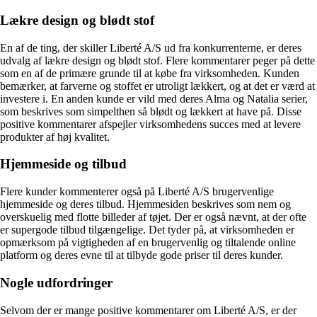
Lækre design og blødt stof
En af de ting, der skiller Liberté A/S ud fra konkurrenterne, er deres
udvalg af lækre design og blødt stof. Flere kommentarer peger på dette
som en af de primære grunde til at købe fra virksomheden. Kunden
bemærker, at farverne og stoffet er utroligt lækkert, og at det er værd at
investere i. En anden kunde er vild med deres Alma og Natalia serier,
som beskrives som simpelthen så blødt og lækkert at have på. Disse
positive kommentarer afspejler virksomhedens succes med at levere
produkter af høj kvalitet.
Hjemmeside og tilbud
Flere kunder kommenterer også på Liberté A/S brugervenlige
hjemmeside og deres tilbud. Hjemmesiden beskrives som nem og
overskuelig med flotte billeder af tøjet. Der er også nævnt, at der ofte
er supergode tilbud tilgængelige. Det tyder på, at virksomheden er
opmærksom på vigtigheden af en brugervenlig og tiltalende online
platform og deres evne til at tilbyde gode priser til deres kunder.
Nogle udfordringer
Selvom der er mange positive kommentarer om Liberté A/S, er der