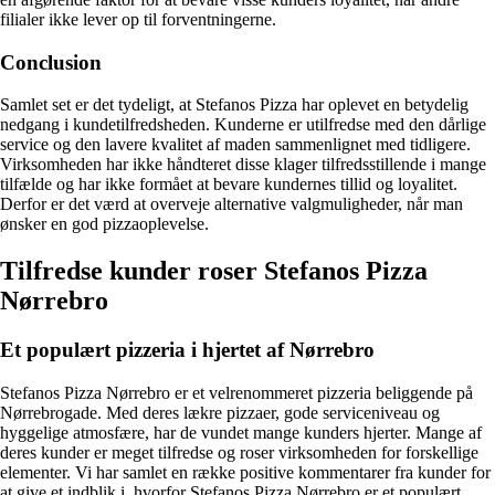
filialer ikke lever op til forventningerne.
Conclusion
Samlet set er det tydeligt, at Stefanos Pizza har oplevet en betydelig
nedgang i kundetilfredsheden. Kunderne er utilfredse med den dårlige
service og den lavere kvalitet af maden sammenlignet med tidligere.
Virksomheden har ikke håndteret disse klager tilfredsstillende i mange
tilfælde og har ikke formået at bevare kundernes tillid og loyalitet.
Derfor er det værd at overveje alternative valgmuligheder, når man
ønsker en god pizzaoplevelse.
Tilfredse kunder roser Stefanos Pizza
Nørrebro
Et populært pizzeria i hjertet af Nørrebro
Stefanos Pizza Nørrebro er et velrenommeret pizzeria beliggende på
Nørrebrogade. Med deres lækre pizzaer, gode serviceniveau og
hyggelige atmosfære, har de vundet mange kunders hjerter. Mange af
deres kunder er meget tilfredse og roser virksomheden for forskellige
elementer. Vi har samlet en række positive kommentarer fra kunder for
at give et indblik i, hvorfor Stefanos Pizza Nørrebro er et populært