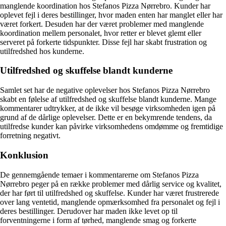
manglende koordination hos Stefanos Pizza Nørrebro. Kunder har
oplevet fejl i deres bestillinger, hvor maden enten har manglet eller har
været forkert. Desuden har der været problemer med manglende
koordination mellem personalet, hvor retter er blevet glemt eller
serveret på forkerte tidspunkter. Disse fejl har skabt frustration og
utilfredshed hos kunderne.
Utilfredshed og skuffelse blandt kunderne
Samlet set har de negative oplevelser hos Stefanos Pizza Nørrebro
skabt en følelse af utilfredshed og skuffelse blandt kunderne. Mange
kommentarer udtrykker, at de ikke vil besøge virksomheden igen på
grund af de dårlige oplevelser. Dette er en bekymrende tendens, da
utilfredse kunder kan påvirke virksomhedens omdømme og fremtidige
forretning negativt.
Konklusion
De gennemgående temaer i kommentarerne om Stefanos Pizza
Nørrebro peger på en række problemer med dårlig service og kvalitet,
der har ført til utilfredshed og skuffelse. Kunder har været frustrerede
over lang ventetid, manglende opmærksomhed fra personalet og fejl i
deres bestillinger. Derudover har maden ikke levet op til
forventningerne i form af tørhed, manglende smag og forkerte