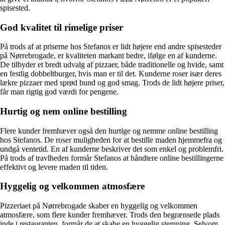
spisested.
God kvalitet til rimelige priser
På trods af at priserne hos Stefanos er lidt højere end andre spisesteder
på Nørrebrogade, er kvaliteten markant bedre, ifølge en af kunderne.
De tilbyder et bredt udvalg af pizzaer, både traditionelle og hvide, samt
en festlig dobbeltburger, hvis man er til det. Kunderne roser især deres
lækre pizzaer med sprød bund og god smag. Trods de lidt højere priser,
får man rigtig god værdi for pengene.
Hurtig og nem online bestilling
Flere kunder fremhæver også den hurtige og nemme online bestilling
hos Stefanos. De roser muligheden for at bestille maden hjemmefra og
undgå ventetid. En af kunderne beskriver det som enkel og problemfri.
På trods af travlheden formår Stefanos at håndtere online bestillingerne
effektivt og levere maden til tiden.
Hyggelig og velkommen atmosfære
Pizzeriaet på Nørrebrogade skaber en hyggelig og velkommen
atmosfære, som flere kunder fremhæver. Trods den begrænsede plads
inde i restauranten, formår de at skabe en hyggelig stemning. Selvom