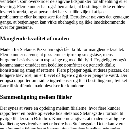
ventetider, som overskrider de angivne tidspunkter for afhentning eller
levering. Flere kunder har også bemærket, at bestillinger ikke er blevet
leveret korrekt, og at personalet har vist lille vilje til at løse
problemerne eller kompensere for fejl. Derudover nævnes det gentagne
gange, at betjeningen kan virke ubehagelig og ikke imødekommende
over for gæsterne.
Manglende kvalitet af maden
Maden fra Stefanos Pizza har også fået kritik for manglende kvalitet.
Flere kunder nævner, at pizzaerne er tørre og smagsløse, mens
burgerne beskrives som uspiselige og med lidt fyld. Frygteligt er også
kommentarer området om kedelige pomfritter og generelt dårlig
konsistens og smag af retterne. Flere påpeger også, at deres pizzaer, der
tidligere blev rost, nu er blevet dårligere og ikke er pengene værd. Der
er også rapporter om rådne ingredienser og fejl i bestillingerne, hvilket
fører til skuffende madoplevelser for kunderne.
Sammenligning mellem filialer
Der synes at være en opdeling mellem filialerne, hvor flere kunder
rapporterer en bedre oplevelse hos Stefanos Stefansgade i forhold til
øvrige filialer som Østerbro. Kunderne angiver, at maden er af højere
kvalitet og serviceniveauet er bedre hos Stefansgade. Dette kan være
en afgørende faktor for at bevare visse kunders loyalitet, når andre