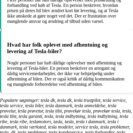
forhandling ved køb af Tesla. En person beskriver, hvordan
prisen på deres bil blev ændret kort før levering, og at Tesla
ikke ønskede at gøre noget ved det. Der er frustration over
manglende ansvar og ændring af tilbud uden varsel.
Hvad har folk oplevet med afhentning og
levering af Tesla-biler?
Nogle personer har haft dårlige oplevelser med afhentning og
levering af Tesla-biler. En person beskriver en arrogant og
dårlig servicemedarbejder, der ikke var behjælpelig under
afhentning af bilen. Der er også kritik af dårlig kommunikation
og manglende forberedelse ved afhentning af bilen.
Populære søgninger: tesla dk, tesla dk, tesla trustpilot, tesla service,
tesla service, tesla biler, tesla danmark, tesla anmeldelse, tesla
prøvetur, tesla prøvetur, tesla tilst, prøvekør tesla, prøvekør tesla, tesla,
tesla tilst, tesla garanti, tesla, tesla indbytning, tesla indbytning, tesla
ribe, tesla ribe, teslamotors, tasla, tasla, tesla i danmark, tesla i
danmark, tesla værksted, tesla modeler, service tesla, tesla problemer,
tesla. dk, tesla problemer, tesla kundeservice, tesla forhandler, tesla