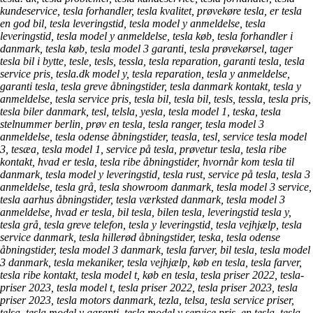
kundeservice, tesla forhandler, tesla kvalitet, prøvekøre tesla, er tesla
en god bil, tesla leveringstid, tesla model y anmeldelse, tesla
leveringstid, tesla model y anmeldelse, tesla køb, tesla forhandler i
danmark, tesla køb, tesla model 3 garanti, tesla prøvekørsel, tager
tesla bil i bytte, tesle, tesls, tessla, tesla reparation, garanti tesla, tesla
service pris, tesla.dk model y, tesla reparation, tesla y anmeldelse,
garanti tesla, tesla greve åbningstider, tesla danmark kontakt, tesla y
anmeldelse, tesla service pris, tesla bil, tesla bil, tesls, tessla, tesla pris,
tesla biler danmark, tesl, telsla, yesla, tesla model 1, teska, tesla
stelnummer berlin, prøv en tesla, tesla ranger, tesla model 3
anmeldelse, tesla odense åbningstider, teasla, tesl, service tesla model
3, tesæa, tesla model 1, service på tesla, prøvetur tesla, tesla ribe
kontakt, hvad er tesla, tesla ribe åbningstider, hvornår kom tesla til
danmark, tesla model y leveringstid, tesla rust, service på tesla, tesla 3
anmeldelse, tesla grå, tesla showroom danmark, tesla model 3 service,
tesla aarhus åbningstider, tesla værksted danmark, tesla model 3
anmeldelse, hvad er tesla, bil tesla, bilen tesla, leveringstid tesla y,
tesla grå, tesla greve telefon, tesla y leveringstid, tesla vejhjælp, tesla
service danmark, tesla hillerød åbningstider, teska, tesla odense
åbningstider, tesla model 3 danmark, tesla farver, bil tesla, tesla model
3 danmark, tesla mekaniker, tesla vejhjælp, køb en tesla, tesla farver,
tesla ribe kontakt, tesla model t, køb en tesla, tesla priser 2022, tesla-
priser 2023, tesla model t, tesla priser 2022, tesla priser 2023, tesla
priser 2023, tesla motors danmark, tezla, telsa, tesla service priser,
telsa, tesla model y garanti, tesla model y service pris, en tesla, tesla