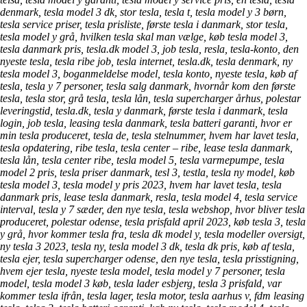
denmark, tesla model 3 dk, stor tesla, tesla t, tesla model y 3 børn,
tesla service priser, tesla prisliste, første tesla i danmark, stor tesla,
tesla model y grå, hvilken tesla skal man vælge, køb tesla model 3,
tesla danmark pris, tesla.dk model 3, job tesla, resla, tesla-konto, den
nyeste tesla, tesla ribe job, tesla internet, tesla.dk, tesla denmark, ny
tesla model 3, boganmeldelse model, tesla konto, nyeste tesla, køb af
tesla, tesla y 7 personer, tesla salg danmark, hvornår kom den første
tesla, tesla stor, grå tesla, tesla lån, tesla supercharger århus, polestar
leveringstid, tesla.dk, tesla y danmark, første tesla i danmark, tesla
login, job tesla, leasing tesla danmark, tesla batteri garanti, hvor er
min tesla produceret, tesla de, tesla stelnummer, hvem har lavet tesla,
tesla opdatering, ribe tesla, tesla center – ribe, lease tesla danmark,
tesla lån, tesla center ribe, tesla model 5, tesla varmepumpe, tesla
model 2 pris, tesla priser danmark, tesl 3, testla, tesla ny model, køb
tesla model 3, tesla model y pris 2023, hvem har lavet tesla, tesla
danmark pris, lease tesla danmark, resla, tesla model 4, tesla service
interval, tesla y 7 sæder, den nye tesla, tesla webshop, hvor bliver tesla
produceret, polestar odense, tesla prisfald april 2023, køb tesla 3, tesla
y grå, hvor kommer tesla fra, tesla dk model y, tesla modeller oversigt,
ny tesla 3 2023, tesla ny, tesla model 3 dk, tesla dk pris, køb af tesla,
tesla ejer, tesla supercharger odense, den nye tesla, tesla prisstigning,
hvem ejer tesla, nyeste tesla model, tesla model y 7 personer, tesla
model, tesla model 3 køb, tesla lader esbjerg, tesla 3 prisfald, var
kommer tesla ifrån, tesla lager, tesla motor, tesla aarhus v, fdm leasing