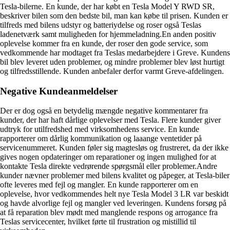
Tesla-bilerne. En kunde, der har købt en Tesla Model Y RWD SR,
beskriver bilen som den bedste bil, man kan købe til prisen. Kunden er
tilfreds med bilens udstyr og batteriydelse og roser også Teslas
ladenetværk samt muligheden for hjemmeladning.En anden positiv
oplevelse kommer fra en kunde, der roser den gode service, som
vedkommende har modtaget fra Teslas medarbejdere i Greve. Kundens
bil blev leveret uden problemer, og mindre problemer blev løst hurtigt
og tilfredsstillende. Kunden anbefaler derfor varmt Greve-afdelingen.
Negative Kundeanmeldelser
Der er dog også en betydelig mængde negative kommentarer fra
kunder, der har haft dårlige oplevelser med Tesla. Flere kunder giver
udtryk for utilfredshed med virksomhedens service. En kunde
rapporterer om dårlig kommunikation og laaange ventetider på
servicenummeret. Kunden føler sig magtesløs og frustreret, da der ikke
gives nogen opdateringer om reparationer og ingen mulighed for at
kontakte Tesla direkte vedrørende spørgsmål eller problemer.Andre
kunder nævner problemer med bilens kvalitet og påpeger, at Tesla-biler
ofte leveres med fejl og mangler. En kunde rapporterer om en
oplevelse, hvor vedkommendes helt nye Tesla Model 3 LR var beskidt
og havde alvorlige fejl og mangler ved leveringen. Kundens forsøg på
at få reparation blev mødt med manglende respons og arrogance fra
Teslas servicecenter, hvilket førte til frustration og mistillid til