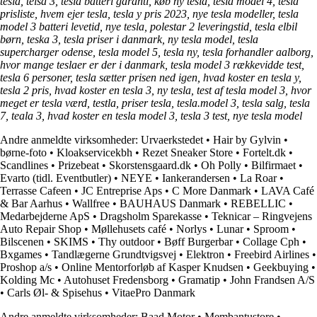
tesla, telsa 3, tesla batteri garanti, køb ny tesla, tesla model 4, tesla
prisliste, hvem ejer tesla, tesla y pris 2023, nye tesla modeller, tesla
model 3 batteri levetid, nye tesla, polestar 2 leveringstid, tesla elbil
børn, teska 3, tesla priser i danmark, ny tesla model, tesla
supercharger odense, tesla model 5, tesla ny, tesla forhandler aalborg,
hvor mange teslaer er der i danmark, tesla model 3 rækkevidde test,
tesla 6 personer, tesla sætter prisen ned igen, hvad koster en tesla y,
tesla 2 pris, hvad koster en tesla 3, ny tesla, test af tesla model 3, hvor
meget er tesla værd, testla, priser tesla, tesla.model 3, tesla salg, tesla
7, teala 3, hvad koster en tesla model 3, tesla 3 test, nye tesla model
Andre anmeldte virksomheder:
Urvaerkstedet
•
Hair by Gylvin
•
børne-foto
•
Kloakservicekbh
•
Rezet Sneaker Store
•
Fortelt.dk
•
Scandlines
•
Prizebeat
•
Skorstensgaard.dk
•
Oh Polly
•
Bilfirmaet
•
Evarto (tidl. Eventbutler)
•
NEYE
•
Iankerandersen
•
La Roar
•
Terrasse Cafeen
•
JC Entreprise Aps
•
C More Danmark
•
LAVA Café
& Bar Aarhus
•
Wallfree
•
BAUHAUS Danmark
•
REBELLIC
•
Medarbejderne ApS
•
Dragsholm Sparekasse
•
Teknicar – Ringvejens
Auto Repair Shop
•
Møllehusets café
•
Norlys
•
Lunar
•
Sproom
•
Bilscenen
•
SKIMS
•
Thy outdoor
•
Bøff Burgerbar
•
Collage Cph
•
Bxgames
•
Tandlægerne Grundtvigsvej
•
Elektron
•
Freebird Airlines
•
Proshop a/s
•
Online Mentorforløb af Kasper Knudsen
•
Geekbuying
•
Kolding Mc
•
Autohuset Fredensborg
•
Gramatip
•
John Frandsen A/S
•
Carls Øl- & Spisehus
•
VitaePro Danmark
Andre anmeldte virksomheder:
Baad Motor
•
Membantustore
•