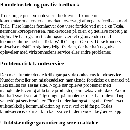
Kundefordele og positiv feedback
Trods nogle positive oplevelser beskrevet af kunderne i
kommentarerne, er der en markant overvægt af negativ feedback mod
Tesla. Flere kunder fremhæver dog visse fordele ved at eje en Tesla,
herunder køreoplevelsen, rækkevidden på bilen og det lave forbrug af
strøm. De har også rost ladningsnetværket og anvendelsen af
hjemmeladning med en Tesla Wall Charger Gen. 3. Disse kunders
oplevelser adskiller sig betydeligt fra dem, der har haft negative
oplevelser med virksomhedens service eller andre problemer.
Problematisk kundeservice
Den mest fremtrædende kritik går på virksomhedens kundeservice.
Kunder fortæller om misforståelser, manglende forståelse og mangel på
fleksibilitet fra Teslas side. Nogle har oplevet problemer med
manglende levering af betalte produkter, som f.eks. vinterdæk. Andre
har haft svært ved at få løsninger på problemer eller har oplevet lang
ventetid på serviceaftaler. Flere kunder har også negativt fremhævet
utilstrækkelig kommunikation og svært ved at få fat på Teslas
kundeservice, da man kun kan skrive til dem via en begrænset app.
Ufuldstændige garantier og serviceaftaler