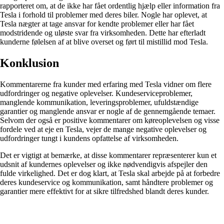
rapporteret om, at de ikke har fået ordentlig hjælp eller information fra
Tesla i forhold til problemer med deres biler. Nogle har oplevet, at
Tesla nægter at tage ansvar for kendte problemer eller har fået
modstridende og uløste svar fra virksomheden. Dette har efterladt
kunderne følelsen af at blive overset og ført til mistillid mod Tesla.
Konklusion
Kommentarerne fra kunder med erfaring med Tesla vidner om flere
udfordringer og negative oplevelser. Kundeserviceproblemer,
manglende kommunikation, leveringsproblemer, ufuldstændige
garantier og manglende ansvar er nogle af de gennemgående temaer.
Selvom der også er positive kommentarer om køreoplevelsen og visse
fordele ved at eje en Tesla, vejer de mange negative oplevelser og
udfordringer tungt i kundens opfattelse af virksomheden.
Det er vigtigt at bemærke, at disse kommentarer repræsenterer kun et
udsnit af kundernes oplevelser og ikke nødvendigvis afspejler den
fulde virkelighed. Det er dog klart, at Tesla skal arbejde på at forbedre
deres kundeservice og kommunikation, samt håndtere problemer og
garantier mere effektivt for at sikre tilfredshed blandt deres kunder.