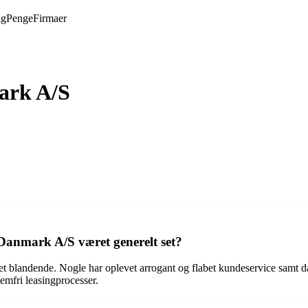
ng
Penge
Firmaer
ark A/S
anmark A/S været generelt set?
andende. Nogle har oplevet arrogant og flabet kundeservice samt dårli
emfri leasingprocesser.