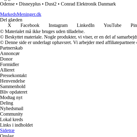
Odense
•
Disneyplus
•
Dust2
•
Conrad Elektronik Danmark
MarkedsMeninger.dk
Del glæden
X
Facebook
Instagram
LinkedIn
YouTube
Pin
© Materialet må ikke bruges uden tilladelse.
© Beskyttet materiale. Nogle produkter, vi viser, er en del af samarbejd
© Denne side er underlagt ophavsret. Vi arbejder med affiliatepartnere 
Partnerskab
Annoncør
Donor
Formidler
Allieret
Pressekontakt
Henvendelse
Sammenhold
Bliv opdateret
Modtag nyt
Deling
Nyhedsmail
Community
Lokal kreds
Links i indholdet
Sidetræ
Opslag