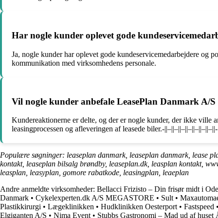
Har nogle kunder oplevet gode kundeservicemedarbe
Ja, nogle kunder har oplevet gode kundeservicemedarbejdere og pos
kommunikation med virksomhedens personale.
Vil nogle kunder anbefale LeasePlan Danmark A/S ti
Kundereaktionerne er delte, og der er nogle kunder, der ikke vill
leasingprocessen og afleveringen af leasede biler.-||–||–||–||–||–||–||–||-
Populære søgninger: leaseplan danmark, leaseplan danmark, lease plan, l
kontakt, leaseplan bilsalg brøndby, leaseplan.dk, leasplan kontakt, www
leasplan, leasyplan, gomore rabatkode, leasingplan, leaeplan
Andre anmeldte virksomheder:
Bellacci Frizisto – Din frisør midt i Od
Danmark
•
Cykelexperten.dk A/S MEGASTORE
•
Sult
•
Maxautomae
Plastikkirurgi
•
Lægeklinikken
•
Hudklinikken Oesterport
•
Fastspeed
Elgiganten A/S
•
Nima Event
•
Stubbs Gastronomi – Mad ud af huset 