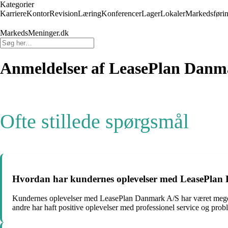
Kategorier
Karriere
Kontor
Revision
Læring
Konferencer
Lager
Lokaler
Markedsføri
MarkedsMeninger.dk
Anmeldelser af LeasePlan Danm
Ofte stillede spørgsmål
Hvordan har kundernes oplevelser med LeasePlan D
Kundernes oplevelser med LeasePlan Danmark A/S har været meget bl
andre har haft positive oplevelser med professionel service og probl