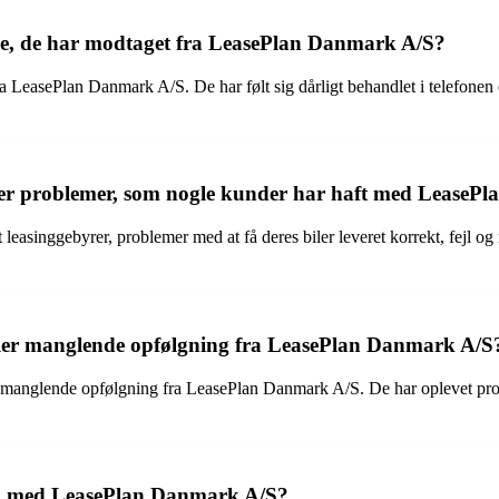
ce, de har modtaget fra LeasePlan Danmark A/S?
a LeasePlan Danmark A/S. De har følt sig dårligt behandlet i telefonen
ller problemer, som nogle kunder har haft med Lease
 leasinggebyrer, problemer med at få deres biler leveret korrekt, fejl o
ller manglende opfølgning fra LeasePlan Danmark A/S
anglende opfølgning fra LeasePlan Danmark A/S. De har oplevet proble
en med LeasePlan Danmark A/S?