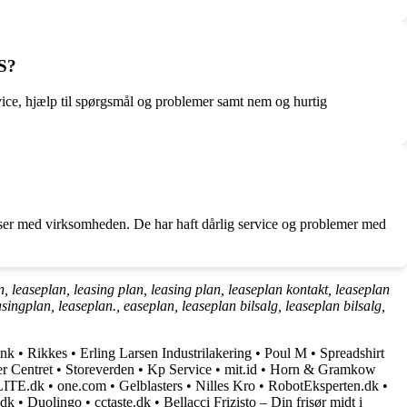
/S?
ice, hjælp til spørgsmål og problemer samt nem og hurtig
lser med virksomheden. De har haft dårlig service og problemer med
 leaseplan, leasing plan, leasing plan, leaseplan kontakt, leaseplan
singplan, leaseplan., easeplan, leaseplan bilsalg, leaseplan bilsalg,
ink
•
Rikkes
•
Erling Larsen Industrilakering
•
Poul M
•
Spreadshirt
r Centret
•
Storeverden
•
Kp Service
•
mit.id
•
Horn & Gramkow
ITE.dk
•
one.com
•
Gelblasters
•
Nilles Kro
•
RobotEksperten.dk
•
.dk
•
Duolingo
•
cctaste.dk
•
Bellacci Frizisto – Din frisør midt i