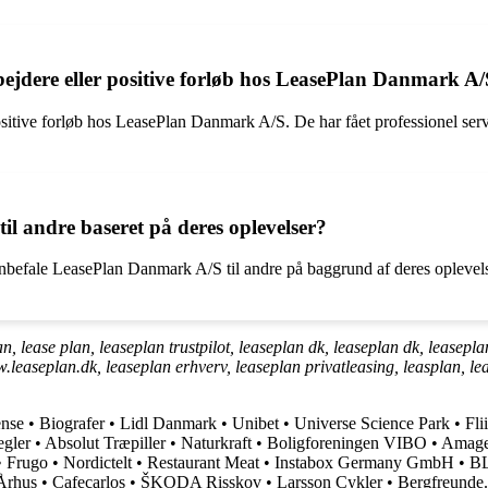
jdere eller positive forløb hos LeasePlan Danmark A
itive forløb hos LeasePlan Danmark A/S. De har fået professionel serv
l andre baseret på deres oplevelser?
e anbefale LeasePlan Danmark A/S til andre på baggrund af deres opleve
ease plan, leaseplan trustpilot, leaseplan dk, leaseplan dk, leaseplan,
.leaseplan.dk, leaseplan erhverv, leaseplan privatleasing, leasplan, lea
ense
•
Biografer
•
Lidl Danmark
•
Unibet
•
Universe Science Park
•
Fli
gler
•
Absolut Træpiller
•
Naturkraft
•
Boligforeningen VIBO
•
Amage
•
Frugo
•
Nordictelt
•
Restaurant Meat
•
Instabox Germany GmbH
•
BL
Århus
•
Cafecarlos
•
ŠKODA Risskov
•
Larsson Cykler
•
Bergfreunde