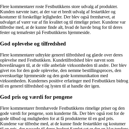
Flere kommentarer roste Festbutikkens store udvalg af produkter.
Kunden nævnte især, at der var et bredt udvalg af festartikler og
kostumer til forskellige lejligheder. Der blev også fremhævet, at
udvalget af varer var af fin kvalitet og til rimelige priser. Kundene var
tilfredse med, at de kunne finde alt, hvad de havde brug for til deres
fester og temafester på Festbutikkens hjemmeside.
God oplevelse og tilfredshed
Flere kommentarer udtrykte generel tilfredshed og glæde over deres
oplevelse med Festbutikken. Kundetilfredshed blev nævnt som
hovedårsagen til, at de ville anbefale virksomheden til andre. Der blev
givet ros for den gode oplevelse, den nemme bestillingsproces, den
overskuelige hjemmeside og den gode kommunikation med
virksomheden. Kundernes positive erfaringer med Festbutikken bidrog
til en generel tilfredshed og lysten til at handle der igen.
God pris og værdi for pengene
Flere kommentarer fremhævede Festbutikkens rimelige priser og den
gode værdi for pengene, som kunderne fik. Der blev også rost for de
gode tilbud og muligheden for at få produkterne til en god pris.
Kundene var tilfredse med, at de kunne finde festartikler og kostumer
til en pris, der passede til deres budget.Samlet set er der en klar tendens