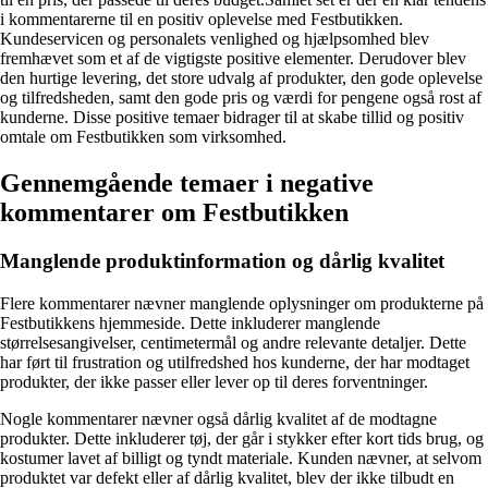
i kommentarerne til en positiv oplevelse med Festbutikken.
Kundeservicen og personalets venlighed og hjælpsomhed blev
fremhævet som et af de vigtigste positive elementer. Derudover blev
den hurtige levering, det store udvalg af produkter, den gode oplevelse
og tilfredsheden, samt den gode pris og værdi for pengene også rost af
kunderne. Disse positive temaer bidrager til at skabe tillid og positiv
omtale om Festbutikken som virksomhed.
Gennemgående temaer i negative
kommentarer om Festbutikken
Manglende produktinformation og dårlig kvalitet
Flere kommentarer nævner manglende oplysninger om produkterne på
Festbutikkens hjemmeside. Dette inkluderer manglende
størrelsesangivelser, centimetermål og andre relevante detaljer. Dette
har ført til frustration og utilfredshed hos kunderne, der har modtaget
produkter, der ikke passer eller lever op til deres forventninger.
Nogle kommentarer nævner også dårlig kvalitet af de modtagne
produkter. Dette inkluderer tøj, der går i stykker efter kort tids brug, og
kostumer lavet af billigt og tyndt materiale. Kunden nævner, at selvom
produktet var defekt eller af dårlig kvalitet, blev der ikke tilbudt en