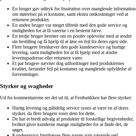
En bruger gav udtryk for frustration over manglende information
om størrelser på et kostume, samt ekstra omkostninger ved at
returnere produktet.
En anden bruger var meget tilfreds med den gode service og
muligheden for at få varerne i en bestemt farve.
En tredje bruger beretter om en positiv oplevelse med at ændre
sin bestilling og få hjælp til at løse en fejl fra deres egen side.
Flere brugere fremhæver den gode kundeservice og hurtige
levering, samt muligheden for at få hjælp med at ændre
leveringsadresse eller returnere varer.
Et par brugere nævner dog udfordringer med produkternes
kvalitet, herunder fejl på kostumer og manglende opfyldelse af
forventninger.
Styrker og svagheder
Ud fra kommentarerne ser det ud til, at Festbutikken har flere styrker:
Hurtig levering og pålidelig service synes at være en af deres
styrker, da flere brugere roser dem for dette.
De har et bredt udvalg af produkter til forskellige begivenheder,
hvilket giver kunderne mange muligheder for at finde det, de
søger.
Kundeservice fremhæves flere gange som værende sød,