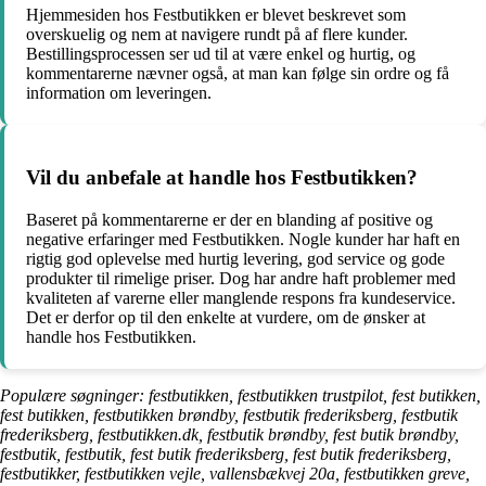
Hjemmesiden hos Festbutikken er blevet beskrevet som
overskuelig og nem at navigere rundt på af flere kunder.
Bestillingsprocessen ser ud til at være enkel og hurtig, og
kommentarerne nævner også, at man kan følge sin ordre og få
information om leveringen.
Vil du anbefale at handle hos Festbutikken?
Baseret på kommentarerne er der en blanding af positive og
negative erfaringer med Festbutikken. Nogle kunder har haft en
rigtig god oplevelse med hurtig levering, god service og gode
produkter til rimelige priser. Dog har andre haft problemer med
kvaliteten af varerne eller manglende respons fra kundeservice.
Det er derfor op til den enkelte at vurdere, om de ønsker at
handle hos Festbutikken.
Populære søgninger: festbutikken, festbutikken trustpilot, fest butikken,
fest butikken, festbutikken brøndby, festbutik frederiksberg, festbutik
frederiksberg, festbutikken.dk, festbutik brøndby, fest butik brøndby,
festbutik, festbutik, fest butik frederiksberg, fest butik frederiksberg,
festbutikker, festbutikken vejle, vallensbækvej 20a, festbutikken greve,