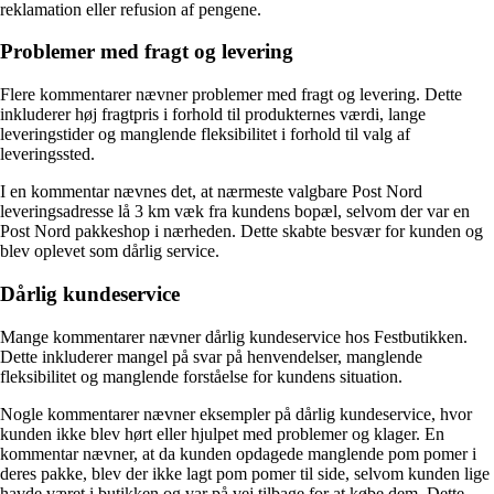
reklamation eller refusion af pengene.
Problemer med fragt og levering
Flere kommentarer nævner problemer med fragt og levering. Dette
inkluderer høj fragtpris i forhold til produkternes værdi, lange
leveringstider og manglende fleksibilitet i forhold til valg af
leveringssted.
I en kommentar nævnes det, at nærmeste valgbare Post Nord
leveringsadresse lå 3 km væk fra kundens bopæl, selvom der var en
Post Nord pakkeshop i nærheden. Dette skabte besvær for kunden og
blev oplevet som dårlig service.
Dårlig kundeservice
Mange kommentarer nævner dårlig kundeservice hos Festbutikken.
Dette inkluderer mangel på svar på henvendelser, manglende
fleksibilitet og manglende forståelse for kundens situation.
Nogle kommentarer nævner eksempler på dårlig kundeservice, hvor
kunden ikke blev hørt eller hjulpet med problemer og klager. En
kommentar nævner, at da kunden opdagede manglende pom pomer i
deres pakke, blev der ikke lagt pom pomer til side, selvom kunden lige
havde været i butikken og var på vej tilbage for at købe dem. Dette