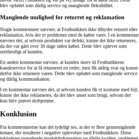
blev opfattet som dårlig service og manglende fleksibilitet.
Manglende mulighed for returret og reklamation
Nogle kommentarer nævner, at Festbutikken ikke tilbyder returret eller
reklamation, hvis der er problemer med de købte varer. I en kommentar
nævnes det, at selvom produktet var defekt, kunne det ikke returneres,
da der var gået over 30 dage siden købet. Dette blev oplevet som
uretfærdigt af kunden.
En anden kommentar nævner, at kunden skrev til Festbutikkens
kundeservice for at få returneret en ordre, men fik aldrig svar og kunne
derfor ikke returnere varen. Dette blev opfattet som manglende service
og dårlig kommunikation.
I en kommentar nævnes det, at selvom kunden fik et kostume med fejl,
kunne det ikke reklameres, da det blev anset som brugt, selvom det
kun blev prøvet derhjemme.
Konklusion
Fra kommentarerne kan det tydeligt ses, at der er flere gennemgående
temaer, der resulterer i negative oplevelser med Festbutikken. Disse
inkluderer manglende produktinformation og dårlig kvalitet, problemer