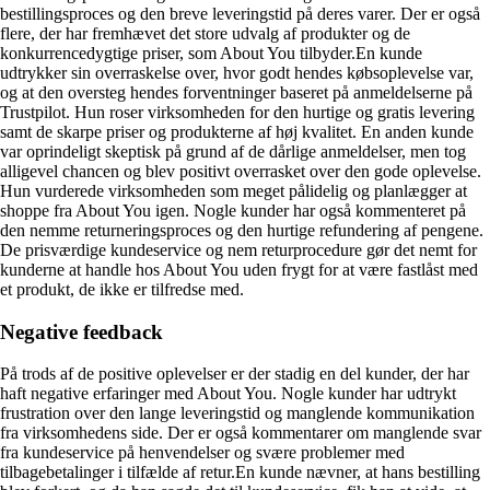
bestillingsproces og den breve leveringstid på deres varer. Der er også
flere, der har fremhævet det store udvalg af produkter og de
konkurrencedygtige priser, som About You tilbyder.En kunde
udtrykker sin overraskelse over, hvor godt hendes købsoplevelse var,
og at den oversteg hendes forventninger baseret på anmeldelserne på
Trustpilot. Hun roser virksomheden for den hurtige og gratis levering
samt de skarpe priser og produkterne af høj kvalitet. En anden kunde
var oprindeligt skeptisk på grund af de dårlige anmeldelser, men tog
alligevel chancen og blev positivt overrasket over den gode oplevelse.
Hun vurderede virksomheden som meget pålidelig og planlægger at
shoppe fra About You igen. Nogle kunder har også kommenteret på
den nemme returneringsproces og den hurtige refundering af pengene.
De prisværdige kundeservice og nem returprocedure gør det nemt for
kunderne at handle hos About You uden frygt for at være fastlåst med
et produkt, de ikke er tilfredse med.
Negative feedback
På trods af de positive oplevelser er der stadig en del kunder, der har
haft negative erfaringer med About You. Nogle kunder har udtrykt
frustration over den lange leveringstid og manglende kommunikation
fra virksomhedens side. Der er også kommentarer om manglende svar
fra kundeservice på henvendelser og svære problemer med
tilbagebetalinger i tilfælde af retur.En kunde nævner, at hans bestilling