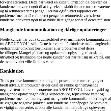
forkerte størrelser. Dette har været en kilde til irritation og besvær, da
kunderne har været nødt til at tage ekstra skridt for at returnere varerne
og få refunderet deres penge. Der har også været rapporter om
problemer med at få refunderet penge for returnerede varer, hvor
kunderne har været nødt til at rykke flere gange for at få deres refusion.
Manglende kommunikation og dårlige opdateringer
Nogle kunder har udtrykt utilfredshed over manglende kommunikation
fra ABOUT YOUs side. Dette har været i forbindelse med manglende
opdateringer omkring forsinkelser eller problemer med deres
bestillinger. Mangel på klare og opdaterede oplysninger har skabt
utryghed og frustration hos nogle kunder, der har følt sig usikre på, om
de overhovedet ville få deres varer.
Konklusion
Trods positive kommentarer om gode priser, nem returnering og et
bredt udvalg af produkter, er der også en række gennemgående
negative temaer i kommentarerne om ABOUT YOU. Leveringstid og
manglende opdateringer, dårlig kundeservice, fejlleverede varer og
problemer med returnering samt manglende kommunikation er nogle af
de vigtigste negative punkter, som kunderne har påpeget. Selvom det
er vigtigt at bemærke, at ikke alle kunder har haft dårlige oplevelser