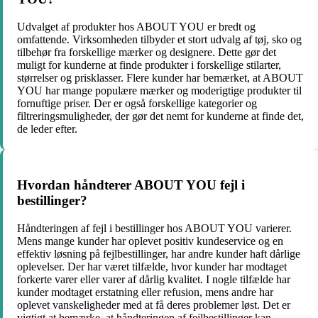
Udvalget af produkter hos ABOUT YOU er bredt og
omfattende. Virksomheden tilbyder et stort udvalg af tøj, sko og
tilbehør fra forskellige mærker og designere. Dette gør det
muligt for kunderne at finde produkter i forskellige stilarter,
størrelser og prisklasser. Flere kunder har bemærket, at ABOUT
YOU har mange populære mærker og moderigtige produkter til
fornuftige priser. Der er også forskellige kategorier og
filtreringsmuligheder, der gør det nemt for kunderne at finde det,
de leder efter.
Hvordan håndterer ABOUT YOU fejl i
bestillinger?
Håndteringen af fejl i bestillinger hos ABOUT YOU varierer.
Mens mange kunder har oplevet positiv kundeservice og en
effektiv løsning på fejlbestillinger, har andre kunder haft dårlige
oplevelser. Der har været tilfælde, hvor kunder har modtaget
forkerte varer eller varer af dårlig kvalitet. I nogle tilfælde har
kunder modtaget erstatning eller refusion, mens andre har
oplevet vanskeligheder med at få deres problemer løst. Det er
vigtigt at bemærke, at håndteringen af fejlbestillinger kan