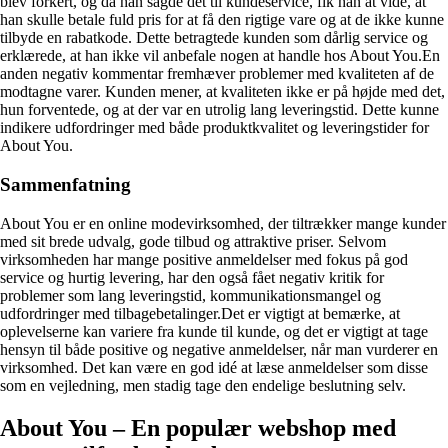
blev forkert, og da han sagde det til kundeservice, fik han at vide, at
han skulle betale fuld pris for at få den rigtige vare og at de ikke kunne
tilbyde en rabatkode. Dette betragtede kunden som dårlig service og
erklærede, at han ikke vil anbefale nogen at handle hos About You.En
anden negativ kommentar fremhæver problemer med kvaliteten af de
modtagne varer. Kunden mener, at kvaliteten ikke er på højde med det,
hun forventede, og at der var en utrolig lang leveringstid. Dette kunne
indikere udfordringer med både produktkvalitet og leveringstider for
About You.
Sammenfatning
About You er en online modevirksomhed, der tiltrækker mange kunder
med sit brede udvalg, gode tilbud og attraktive priser. Selvom
virksomheden har mange positive anmeldelser med fokus på god
service og hurtig levering, har den også fået negativ kritik for
problemer som lang leveringstid, kommunikationsmangel og
udfordringer med tilbagebetalinger.Det er vigtigt at bemærke, at
oplevelserne kan variere fra kunde til kunde, og det er vigtigt at tage
hensyn til både positive og negative anmeldelser, når man vurderer en
virksomhed. Det kan være en god idé at læse anmeldelser som disse
som en vejledning, men stadig tage den endelige beslutning selv.
About You – En populær webshop med