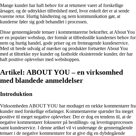
Mange kunder har haft behov for at returnere varer af forskellige
årsager, og de udtrykker tilfredshed med, hvor enkelt det er at sende
varerne retur. Hurtig håndtering og nem kommunikation gør, at
kunderne føler sig godt behandlet i processen.
Disse gennemgående temaer i kommentarerne bekræfter, at About You
er en populær webshop, der formår at tilfredsstille kundernes behov for
nem og hurtig handel, gode priser og en fremragende kundeservice.
Med sit brede udvalg af mærker og produkter fortsætter About You
med at tiltrække nye kunder og fastholde eksisterende kunder, der har
haft positive oplevelser med webshoppen.
Artikel: ABOUT YOU – en virksomhed
med blandede anmeldelser
Introduktion
Virksomheden ABOUT YOU har modtaget en række kommentarer fra
kunder med forskellige erfaringer. Kommentarerne spænder fra meget
positive til meget negative oplevelser. Der er dog en tendens til, at de
negative kommentarer fokuserer på bestillings- og leveringsprocessen
samt kundeservice. I denne artikel vil vi undersøge de gennemgående
temaer i de negative kommentarer for at give dig en dybdegående