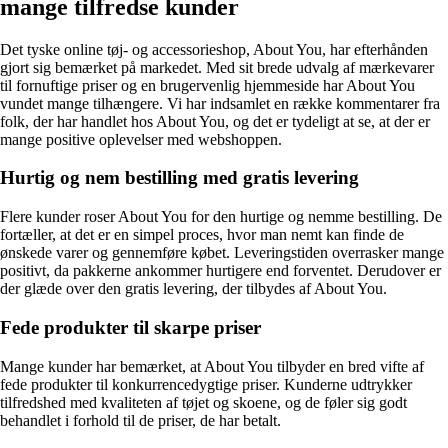
mange tilfredse kunder
Det tyske online tøj- og accessorieshop, About You, har efterhånden
gjort sig bemærket på markedet. Med sit brede udvalg af mærkevarer
til fornuftige priser og en brugervenlig hjemmeside har About You
vundet mange tilhængere. Vi har indsamlet en række kommentarer fra
folk, der har handlet hos About You, og det er tydeligt at se, at der er
mange positive oplevelser med webshoppen.
Hurtig og nem bestilling med gratis levering
Flere kunder roser About You for den hurtige og nemme bestilling. De
fortæller, at det er en simpel proces, hvor man nemt kan finde de
ønskede varer og gennemføre købet. Leveringstiden overrasker mange
positivt, da pakkerne ankommer hurtigere end forventet. Derudover er
der glæde over den gratis levering, der tilbydes af About You.
Fede produkter til skarpe priser
Mange kunder har bemærket, at About You tilbyder en bred vifte af
fede produkter til konkurrencedygtige priser. Kunderne udtrykker
tilfredshed med kvaliteten af tøjet og skoene, og de føler sig godt
behandlet i forhold til de priser, de har betalt.