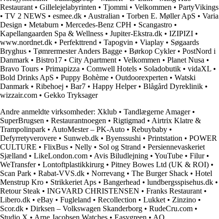
Restaurant
•
Gillelejelabyrinten
•
Tjommi
•
Velkommen
•
PartyVikings
•
TV 2 NEWS
•
esmee.dk
•
Australian
•
Torben E. Møller ApS
•
Varia
Design
•
Metaburn
•
Mercedes-Benz CPH
•
Scangastro
•
Kapellangaarden Spa & Wellness
•
Jupiter-Ekstra.dk
•
IZIPIZI
•
www.nordnet.dk
•
Perfekttrend
•
Tapogvin
•
Viaplay
•
Søgaards
Bryghus
•
Tømrermester Anders Bagge
•
Børkop Cykler
•
PostNord i
Danmark
•
Bistro17
•
City Apartment
•
Velkommen
•
Planet Nusa
•
Bravo Tours
•
Primapizza
•
Comwell Hotels
•
Soladobutik
•
vidaXL
•
Bold Drinks ApS
•
Puppy Bohème
•
Outdoorexperten
•
Watski
Danmark
•
Ribehoej
•
Bar7
•
Happy Helper
•
Blågård Dyreklinik
•
wizzair.com
•
Gekko Tryksager
Andre anmeldte virksomheder:
Xklub
•
Tandlægerne Amager
•
SuperBrugsen
•
Restaurantnoegen
•
Rigtigmad
•
Airtrix Klatre &
Trampolinpark
•
AutoMester – PK-Auto
•
Rebuybaby
•
Defyrretyverovere
•
Sunweb.dk
•
Byenssushi
•
Printstation
•
POWER
CULTURE
•
FlixBus
•
Nelly
•
Sol og Strand
•
Persiennevaskeriet
Sjælland
•
LikeLondon.com
•
Avis Biludlejning
•
YouTube
•
Filur
•
WeTransfer
•
Lontoftplastikkirurg
•
Pitney Bowes Ltd (UK & ROI)
•
Scan Park
•
Rabat-VVS.dk
•
Norrevang
•
The Burger Shack
•
Hotel
Menstrup Kro
•
Strikkeriet Aps
•
Bangerhead
•
lundbergsspisehus.dk
•
Retour Steak
•
INGVARD CHRISTENSEN
•
Franks Restaurant
•
Libero.dk
•
eBay
•
Fugleland
•
Recollection
•
Lukket
•
Zinzino
•
Scor.dk
•
Dirksen – Volkswagen Skanderborg
•
RudeCru.com
•
Studio X
•
Arne Jacobsen Watches
•
Easygreen
•
AO