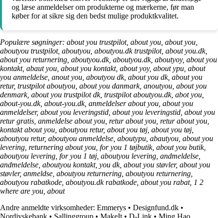
og læse anmeldelser om produkterne og mærkerne, før man
køber for at sikre sig den bedst mulige produktkvalitet.
Populære søgninger: about you trustpilot, about you, about you,
aboutyou trustpilot, aboutyou, aboutyou.dk trustpilot, about you.dk,
about you returnering, aboutyou.dk, aboutyou.dk, aboutyoy, about you
kontakt, abaut you, about you kontakt, about yoy, about ypu, about
you anmeldelse, anout you, aboutyou dk, about you dk, about you
retur, trustpilot aboutyou, about you danmark, anoutyou, about you
denmark, about you trustpilot dk, trustpilot aboutyou.dk, abot you,
about-you.dk, about-you.dk, anmeldelser about you, about you
anmeldelser, about you leveringstid, about you leveringstid, about you
retur gratis, anmeldelse about you, retur about you, retur about you,
kontakt about you, aboutyou retur, about you tøj, about you tøj,
aboutyou retur, aboutyou anmeldelse, aboutypu, abautyou, about you
levering, returnering about you, for you 1 tøjbutik, about you butik,
aboutyou levering, for you 1 tøj, aboutyou levering, andmeldelse,
andmeldelse, aboutyou kontakt, you dk, about you støvler, about you
støvler, anmeldse, aboutyou returnering, aboutyou returnering,
aboutyou rabatkode, aboutyou.dk rabatkode, about you rabat, 1 2
where are you, about
Andre anmeldte virksomheder:
Emmerys
•
Designfund.dk
•
Nordjyskebank
•
Sallinggroup
•
MakeIt
•
D-Link
•
Ming Hao