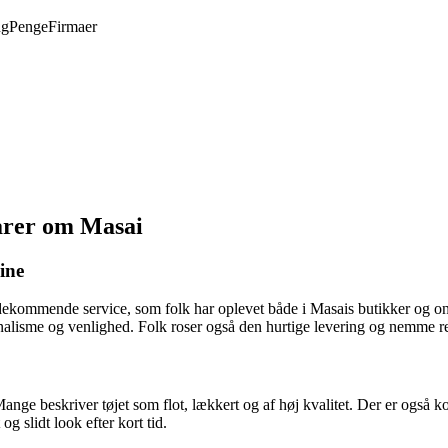
ng
Penge
Firmaer
arer om Masai
ine
kommende service, som folk har oplevet både i Masais butikker og on
nalisme og venlighed. Folk roser også den hurtige levering og nemme r
Mange beskriver tøjet som flot, lækkert og af høj kvalitet. Der er også
g slidt look efter kort tid.