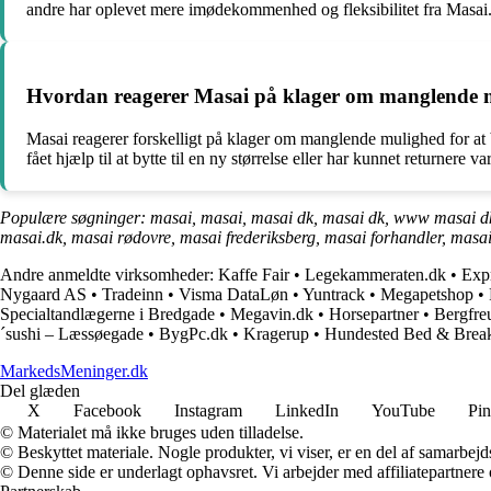
andre har oplevet mere imødekommenhed og fleksibilitet fra Masai
Hvordan reagerer Masai på klager om manglende muli
Masai reagerer forskelligt på klager om manglende mulighed for at by
fået hjælp til at bytte til en ny størrelse eller har kunnet returnere v
Populære søgninger: masai, masai, masai dk, masai dk, www masai dk,
masai.dk, masai rødovre, masai frederiksberg, masai forhandler, masai
Andre anmeldte virksomheder:
Kaffe Fair
•
Legekammeraten.dk
•
Exp
Nygaard AS
•
Tradeinn
•
Visma DataLøn
•
Yuntrack
•
Megapetshop
•
Specialtandlægerne i Bredgade
•
Megavin.dk
•
Horsepartner
•
Bergfre
´sushi – Læssøegade
•
BygPc.dk
•
Kragerup
•
Hundested Bed & Break
MarkedsMeninger.dk
Del glæden
X
Facebook
Instagram
LinkedIn
YouTube
Pin
© Materialet må ikke bruges uden tilladelse.
© Beskyttet materiale. Nogle produkter, vi viser, er en del af samarbejd
© Denne side er underlagt ophavsret. Vi arbejder med affiliatepartnere 