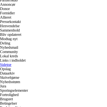
Partnerskab
Annoncør
Donor
Formidler
Allieret
Pressekontakt
Henvendelse
Sammenhold
Bliv opdateret
Modtag nyt
Deling
Nyhedsmail
Community
Lokal kreds
Links i indholdet
Sidetræ
Opslag
Dataarkiv
Skrivehjørne
Nyhedsstrøm
Jura
Sporingselementer
Fortrolighed
Brugsret
Betingelser