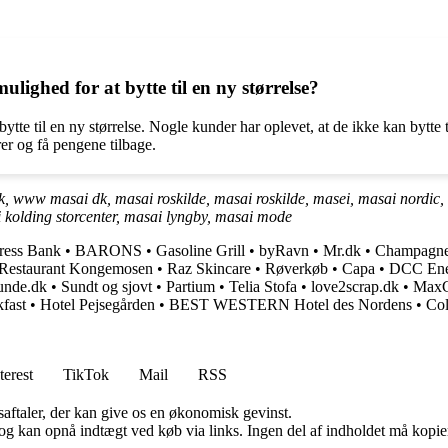
.
ghed for at bytte til en ny størrelse?
tte til en ny størrelse. Nogle kunder har oplevet, at de ikke kan bytte t
arer og få pengene tilbage.
 www masai dk, masai roskilde, masai roskilde, masei, masai nordic, 
 kolding storcenter, masai lyngby, masai mode
ress Bank
•
BARONS
•
Gasoline Grill
•
byRavn
•
Mr.dk
•
Champagne
Restaurant Kongemosen
•
Raz Skincare
•
Røverkøb
•
Capa
•
DCC Ener
unde.dk
•
Sundt og sjovt
•
Partium
•
Telia Stofa
•
love2scrap.dk
•
Max
fast
•
Hotel Pejsegården
•
BEST WESTERN Hotel des Nordens
•
Co
terest
TikTok
Mail
RSS
saftaler, der kan give os en økonomisk gevinst.
og kan opnå indtægt ved køb via links. Ingen del af indholdet må kopiere