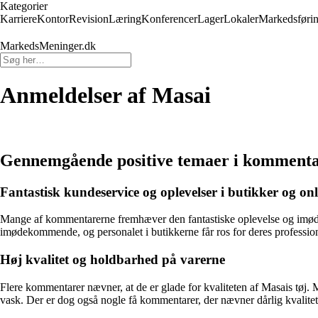
Kategorier
Karriere
Kontor
Revision
Læring
Konferencer
Lager
Lokaler
Markedsføri
MarkedsMeninger.dk
Anmeldelser af Masai
Gennemgående positive temaer i komment
Fantastisk kundeservice og oplevelser i butikker og onl
Mange af kommentarerne fremhæver den fantastiske oplevelse og imøde
imødekommende, og personalet i butikkerne får ros for deres professio
Høj kvalitet og holdbarhed på varerne
Flere kommentarer nævner, at de er glade for kvaliteten af Masais tøj. 
vask. Der er dog også nogle få kommentarer, der nævner dårlig kvalitet o