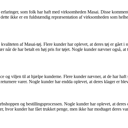
 erfaringer, som folk har haft med virksomheden Masai. Disse kommenta
at dette ikke er en fuldstændig repræsentation af virksomheden som helh
iteten af Masai-tøj. Flere kunder har oplevet, at deres tøj er gået i st
ær når de har betalt en høj pris for tøjet. Nogle kunder nævner også, at 
g viljen til at hjælpe kunderne. Flere kunder nævner, at de har haft s
ler returnere varer. Nogle kunder har endda oplevet, at deres klager er b
hoppen og bestillingsprocessen. Nogle kunder har oplevet, at deres ord
r, hvor kunder har fået trukket penge, men ikke har modtaget deres var