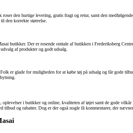
 roser den hurtige levering, gratis fragt og retur, samt den medfølgen
il den korrekte størrelse.
asai butikker. Der er rosende omtale af butikken i Frederiksberg Centr
 udvalg af produkter og godt udsalg.
Folk er glade for muligheden for at købe tøj på udsalg og får gode ti
mbytning.
plevelser i butikker og online, kvaliteten af tøjet samt de gode vilkå
med tilbud og rabatter. Dog er der også nogle få kommentarer, der nævne
Masai