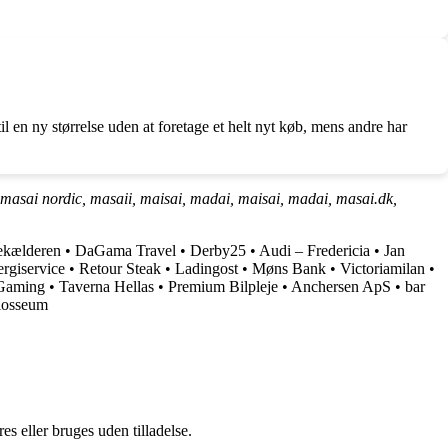
il en ny størrelse uden at foretage et helt nyt køb, mens andre har
masai nordic, masaii, maisai, madai, maisai, madai, masai.dk,
kælderen
•
DaGama Travel
•
Derby25
•
Audi – Fredericia
•
Jan
giservice
•
Retour Steak
•
Ladingost
•
Møns Bank
•
Victoriamilan
•
Gaming
•
Taverna Hellas
•
Premium Bilpleje
•
Anchersen ApS
•
bar
losseum
s eller bruges uden tilladelse.