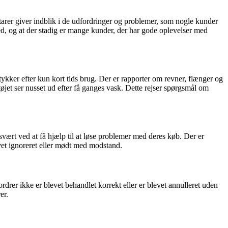
rer giver indblik i de udfordringer og problemer, som nogle kunder
ed, og at der stadig er mange kunder, der har gode oplevelser med
ykker efter kun kort tids brug. Der er rapporter om revner, flænger og
tøjet ser nusset ud efter få ganges vask. Dette rejser spørgsmål om
vært ved at få hjælp til at løse problemer med deres køb. Der er
levet ignoreret eller mødt med modstand.
rer ikke er blevet behandlet korrekt eller er blevet annulleret uden
er.