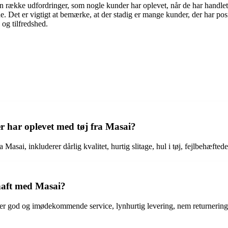
r en række udfordringer, som nogle kunder har oplevet, når de har hand
t er vigtigt at bemærke, at der stadig er mange kunder, der har posit
 og tilfredshed.
r har oplevet med tøj fra Masai?
 Masai, inkluderer dårlig kvalitet, hurtig slitage, hul i tøj, fejlbehæf
 haft med Masai?
r god og imødekommende service, lynhurtig levering, nem returnering me