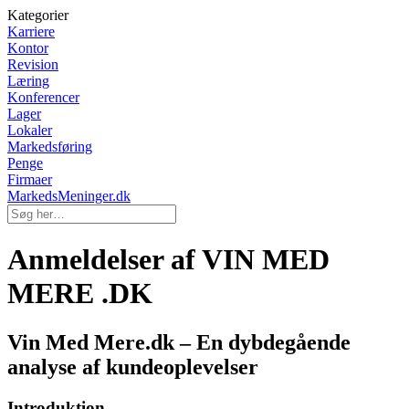
Kategorier
Karriere
Kontor
Revision
Læring
Konferencer
Lager
Lokaler
Markedsføring
Penge
Firmaer
MarkedsMeninger.dk
Anmeldelser af VIN MED
MERE .DK
Vin Med Mere.dk – En dybdegående
analyse af kundeoplevelser
Introduktion