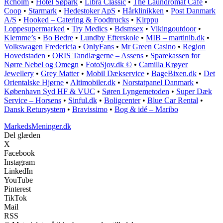
Rcholm
•
Hotel Søpark
•
Libra Classic
•
The Laundromat Cafe
•
Coop
•
Starmark
•
Hedestoker ApS
•
Hårklinikken
•
Post Danmark
A/S
•
Hooked – Catering & Foodtrucks
•
Kirppu
Loppesupermarked
•
Try Medics
•
Bdsmsex
•
Vikingoutdoor
•
Klemme’s
•
Bo Bedre
•
Lundby Efterskole
•
MIB – martinib.dk
•
Volkswagen Fredericia
•
OnlyFans
•
Mr Green Casino
•
Region
Hovedstaden
•
ORIS Tandlægerne – Assens
•
Sparekassen for
Nørre Nebel og Omegn
•
FotoSjov.dk ©
•
Camilla Krøyer
Jewellery
•
Grey Matter
•
Mobil Dækservice
•
BageBixen.dk
•
Det
Orientalske Hjørne
•
Altimobiler.dk
•
Norstatpanel Danmark
•
København Syd HF & VUC
•
Søren Lyngemetoden
•
Super Dæk
Service – Horsens
•
Sinful.dk
•
Boligcenter
•
Blue Car Rental
•
Dansk Retursystem
•
Bravissimo
•
Bog & idé – Maribo
MarkedsMeninger.dk
Del glæden
X
Facebook
Instagram
LinkedIn
YouTube
Pinterest
TikTok
Mail
RSS