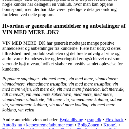
nogle kunder har deltaget i en vinklub, hvor man kan optjene
bonuspoint, men der har ikke været yderligere detaljer omkring
fordelene ved dette program.
Hvordan er generelle anmeldelser og anbefalinger af
VIN MED MERE .DK?
VIN MED MERE .DK har generelt modtaget mange positive
anmeldelser og anbefalinger fra kunderne. Flere har udtrykt deres
tilfredshed med produktkvaliteten og det brede udvalg af vine og
andre varer. Kundeservice og leveringstid er også blevet rost som
værende højt niveau, hvilket skaber en positiv samlet oplevelse for
kunderne.
Populære søgninger: vin med mere, vin med mere, vinmedmere,
vinmedmere, vinmedmere trustpilot, vin med mere trustpilot, vin
med mere vejen, lidt mere dk, vin med mere fredericia, lidt mere.dk,
lidt mere.dk, vin med mere københavn, med mere, med mere,
vinmedmere rabatkode, lidt mere vin, vinmedmere kolding, solone
vin, vinmedmere kolding, vin med mere kolding, vin med mere
kolding, vin vejen
Andre anmeldte virksomheder:
Bydahlliving
•
esug.dk
•
Flexitrack
•
Autofix.nu
•
ketoextremefatburner.com
•
BoligZonen
•
Krone1
•