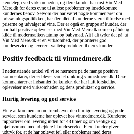
kendetegn ved virksomheden, og flere kunder har rost Vin Med
Mere.dk for deres evne til at løse problemer og imødekomme
kundernes behov. Selvom der har været nogle kommentarer om
prissætningspolitikken, har flertallet af kunderne været tilfredse med
priserne og udvalget af vine. Der er også en gruppe af kunder, der
har haft positive oplevelser med Vin Med Mere.dk som en pålidelig
kilde til modermælkerstatning og babymad. Alt i alt tyder det på, at
Vin Med Mere.dk er en virksomhed, der prioriterer god
kundeservice og leverer kvalitetsprodukter til deres kunder.
Positiv feedback til vinmedmere.dk
I nedenstående artikel vil vi se nærmere på de mange positive
kommentarer, der er blevet samlet omkring vinmedmere.dk. Disse
kommentarer er indsamlet fra kunder, der har haft forskellige
oplevelser med virksomheden og dens produkter og service.
Hurtig levering og god service
Flere af kommentarerne fremhæver den hurtige levering og gode
service, som kunderne har oplevet hos vinmedmere.dk. Kunderne
rapporterer om levering inden for 48 timer og om venlige og
hjælpsomme medarbejdere i kundeservice. Flere kunder giver
udtryk for, at de har oplevet fejl eller problemer med deres