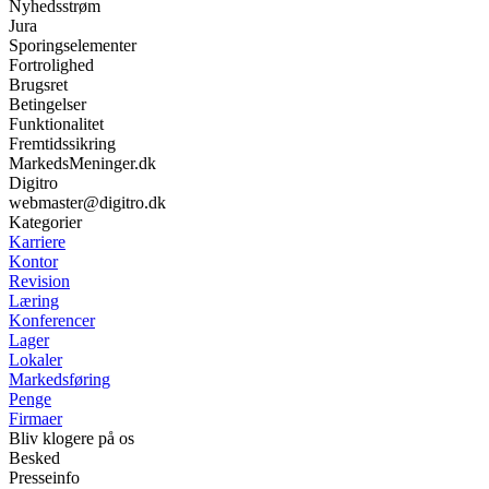
Nyhedsstrøm
Jura
Sporingselementer
Fortrolighed
Brugsret
Betingelser
Funktionalitet
Fremtidssikring
MarkedsMeninger.dk
Digitro
webmaster@digitro.dk
Kategorier
Karriere
Kontor
Revision
Læring
Konferencer
Lager
Lokaler
Markedsføring
Penge
Firmaer
Bliv klogere på os
Besked
Presseinfo