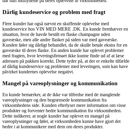
har haft indflydelse på deres oplevelse af virksomheden.
Dårlig kundeservice og problem med fragt
Flere kunder har også nævnt en skuffende oplevelse med
kundeservice hos VIN MED MERE .DK. En kunde fremhæver en
situation, hvor de havde bestilt en flaske champagne uden
gaveæske, men alle andre flasker på siden var med gaveæske.
Kunden føler sig dårligt behandlet, da de skulle betale ekstra for en
gaveæske til deres flaske. En anden kunde har oplevet problemer
med fragten, hvor leveringsfirmaet ikke kunne finde ud af at læse
adressen på pakken korrekt. Dette tyder på, at der er enkelte tilfælde
af dårlig kundeservice og problemer med leveringen, som kan have
påvirket kundernes oplevelse negativt.
Mangel på vareoplysninger og kommunikation
En kunde bemærker, at de ikke var tilfredse med de manglende
vareoplysninger og den begrænsede kommunikation fra
virksomhedens side. Kunden efterlyser mere information om visse
produkter og forventer bedre kommunikation fra virksomheden.
Dette indikerer, at nogle kunder har oplevet en mangel på
vareoplysninger og føler, at virksomheden kunne have gjort det
bedre i at kommunikere med dem om deres produkter.