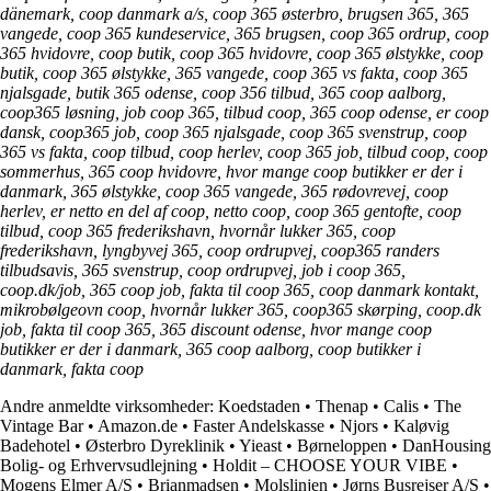
dänemark, coop danmark a/s, coop 365 østerbro, brugsen 365, 365
vangede, coop 365 kundeservice, 365 brugsen, coop 365 ordrup, coop
365 hvidovre, coop butik, coop 365 hvidovre, coop 365 ølstykke, coop
butik, coop 365 ølstykke, 365 vangede, coop 365 vs fakta, coop 365
njalsgade, butik 365 odense, coop 356 tilbud, 365 coop aalborg,
coop365 løsning, job coop 365, tilbud coop, 365 coop odense, er coop
dansk, coop365 job, coop 365 njalsgade, coop 365 svenstrup, coop
365 vs fakta, coop tilbud, coop herlev, coop 365 job, tilbud coop, coop
sommerhus, 365 coop hvidovre, hvor mange coop butikker er der i
danmark, 365 ølstykke, coop 365 vangede, 365 rødovrevej, coop
herlev, er netto en del af coop, netto coop, coop 365 gentofte, coop
tilbud, coop 365 frederikshavn, hvornår lukker 365, coop
frederikshavn, lyngbyvej 365, coop ordrupvej, coop365 randers
tilbudsavis, 365 svenstrup, coop ordrupvej, job i coop 365,
coop.dk/job, 365 coop job, fakta til coop 365, coop danmark kontakt,
mikrobølgeovn coop, hvornår lukker 365, coop365 skørping, coop.dk
job, fakta til coop 365, 365 discount odense, hvor mange coop
butikker er der i danmark, 365 coop aalborg, coop butikker i
danmark, fakta coop
Andre anmeldte virksomheder:
Koedstaden
•
Thenap
•
Calis
•
The
Vintage Bar
•
Amazon.de
•
Faster Andelskasse
•
Njors
•
Kaløvig
Badehotel
•
Østerbro Dyreklinik
•
Yieast
•
Børneloppen
•
DanHousing
Bolig- og Erhvervsudlejning
•
Holdit – CHOOSE YOUR VIBE
•
Mogens Elmer A/S
•
Brianmadsen
•
Molslinjen
•
Jørns Busrejser A/S
•