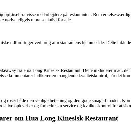
ig opførsel fra visse medarbejdere på restauranten. Bemærkelsesværdig
e nødvendigvis repræsentativt for alle.
iske udfordringer ved brug af restaurantens hjemmeside. Dette inkluder
takeaway fra Hua Long Kinesisk Restaurant. Dette inkluderer mad, der l
 Disse kommentarer indikerer en manglende kvalitetskontrol, når det k
og roser både den venlige betjening og den gode smag af maden. Komm
ositive oplevelser og forbedre sin service og kvalitetskontrol for at sikr
arer om Hua Long Kinesisk Restaurant