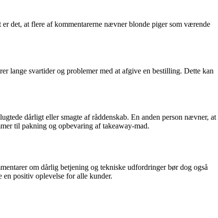
t er det, at flere af kommentarerne nævner blonde piger som værende
er lange svartider og problemer med at afgive en bestilling. Dette kan
ugtede dårligt eller smagte af råddenskab. En anden person nævner, at
ommer til pakning og opbevaring af takeaway-mad.
entarer om dårlig betjening og tekniske udfordringer bør dog også
e en positiv oplevelse for alle kunder.