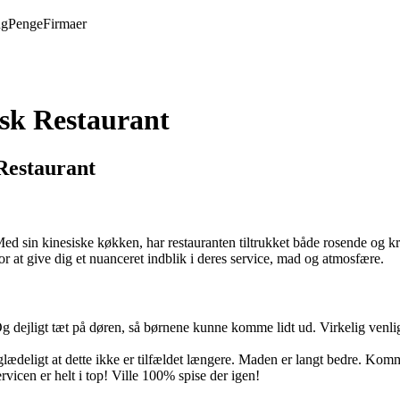
ng
Penge
Firmaer
sk Restaurant
Restaurant
d sin kinesiske køkken, har restauranten tiltrukket både rosende og kr
r at give dig et nuanceret indblik i deres service, mad og atmosfære.
 Og dejligt tæt på døren, så børnene kunne komme lidt ud. Virkelig ven
lædeligt at dette ikke er tilfældet længere. Maden er langt bedre. Komm
rvicen er helt i top! Ville 100% spise der igen!