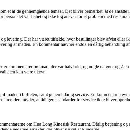
om et af de gennemgående temaer. Det bliver bemærket, at de ansatte ikk
r personalet var flabet og ikke tog ansvar for et problem med restauran
levering. Der har været tilfælde, hvor bestillinger blev afvist eller i
d levering af maden. En kommentar nævner endda en dårlig behandling af 
er er kommentarer om mad, der var halvkold, og nogle nævner også en då
kvaliteten kan være ujævn.
 af maden i buffeten, samt generel dårlig service. En kommentar nævner
rer, der antyder, at tidligere standarder for service ikke bliver opreth
kommentarerne om Hua Long Kinesisk Restaurant. Dårlig betjening og uhø
dende negative aspekter, der bliver nævnt af kunderne.