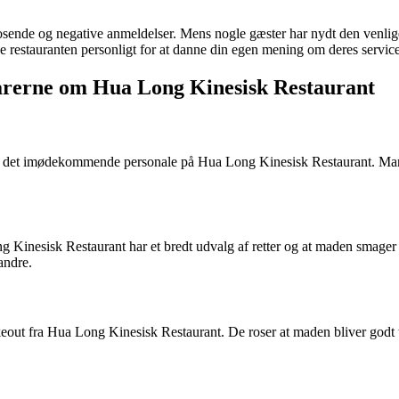
osende og negative anmeldelser. Mens nogle gæster har nydt den venlig
ge restauranten personligt for at danne din egen mening om deres servic
rerne om Hua Long Kinesisk Restaurant
 det imødekommende personale på Hua Long Kinesisk Restaurant. Mange 
nesisk Restaurant har et bredt udvalg af retter og at maden smager ri
andre.
out fra Hua Long Kinesisk Restaurant. De roser at maden bliver godt til