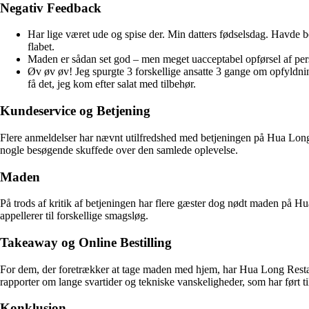
Negativ Feedback
Har lige været ude og spise der. Min datters fødselsdag. Havde be
flabet.
Maden er sådan set god – men meget uacceptabel opførsel af perso
Øv øv øv! Jeg spurgte 3 forskellige ansatte 3 gange om opfyldning
få det, jeg kom efter salat med tilbehør.
Kundeservice og Betjening
Flere anmeldelser har nævnt utilfredshed med betjeningen på Hua Long R
nogle besøgende skuffede over den samlede oplevelse.
Maden
På trods af kritik af betjeningen har flere gæster dog nødt maden på H
appellerer til forskellige smagsløg.
Takeaway og Online Bestilling
For dem, der foretrækker at tage maden med hjem, har Hua Long Restaur
rapporter om lange svartider og tekniske vanskeligheder, som har ført ti
Konklusion