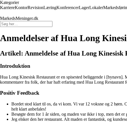
Kategorier
Karriere
Kontor
Revision
Læring
Konferencer
Lager
Lokaler
Markedsføri
MarkedsMeninger.dk
Anmeldelser af Hua Long Kinesi
Artikel: Anmeldelse af Hua Long Kinesisk 
Introduktion
Hua Long Kinesisk Restaurant er en spisested beliggende i [bynavn]. Me
kommentarer fra folk, der har haft erfaring med Hua Long Restaurant fo
Positiv Feedback
Bordet stod klart til os, da vi kom. Vi var 12 voksne og 2 børn.
helt klart anbefales!
Besøgte dem for 1 år siden, og maden var ikke i top, men det er g
Jeg elsker den her restaurant. Alt maden er fantastisk, og kundese