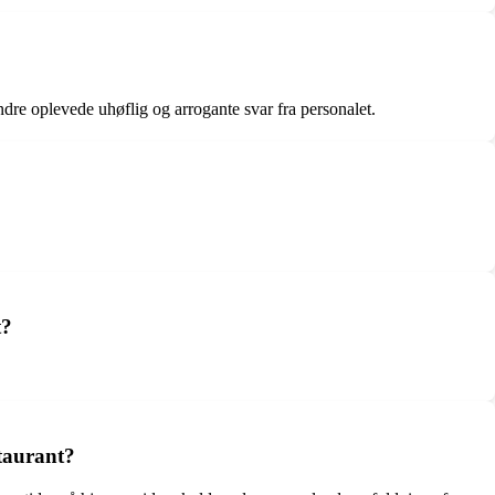
re oplevede uhøflig og arrogante svar fra personalet.
t?
taurant?