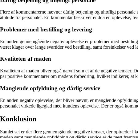
Dårlig betjening og uhøfligt personale
Flere af kommentarerne nævner dårlig betjening og uhøfligt personale s
attitude fra personalet. En kommentar beskriver endda en oplevelse, hvo
Problemer med bestilling og levering
En anden gennemgående negativ oplevelse er problemer med bestilling og 
været klager over lange svartider ved bestilling, samt forsinkelser ve
Kvaliteten af maden
Kvaliteten af maden bliver også nævnt som et af de negative temaer. D
par positive kommentarer om madens forbedring, hvilket indikerer, at 
Manglende opfyldning og dårlig service
En anden negativ oplevelse, der bliver nævnt, er manglende opfyldning
personalet virkede ligeglad med kundens oplevelse. Der er også kommenta
Konklusion
Samlet set er der flere gennemgående negative temaer, der optræder i 
maden samt manglende opfyldning og dårlig service er de mest fremtræ