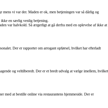
ige mens vi var der. Maden er ok, men betjeningen var så dårlig og
ikke en særlig venlig betjening.
aden var halvkold. Så ærgerligt at gå derfra med en oplevelse af ikke at
nalet. Der er rapporter om arrogant opførsel, hvilket har efterladt
gende og veltilberedt. Der er et bredt udvalg at vælge imellem, hvilket
r med at bestille online via restaurantens hjemmeside. Der er