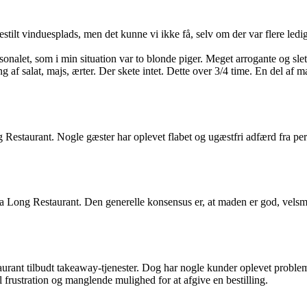
stilt vinduesplads, men det kunne vi ikke få, selv om der var flere led
nalet, som i min situation var to blonde piger. Meget arrogante og slet 
 af salat, majs, ærter. Der skete intet. Dette over 3/4 time. En del af m
estaurant. Nogle gæster har oplevet flabet og ugæstfri adfærd fra perso
ua Long Restaurant. Den generelle konsensus er, at maden er god, velsma
ant tilbudt takeaway-tjenester. Dog har nogle kunder oplevet probleme
l frustration og manglende mulighed for at afgive en bestilling.