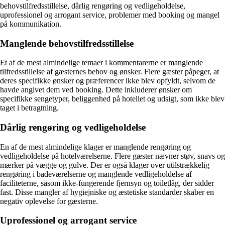
behovstilfredsstillelse, dårlig rengøring og vedligeholdelse,
uprofessionel og arrogant service, problemer med booking og mangel
på kommunikation.
Manglende behovstilfredsstillelse
Et af de mest almindelige temaer i kommentarerne er manglende
tilfredsstillelse af gæsternes behov og ønsker. Flere gæster påpeger, at
deres specifikke ønsker og præferencer ikke blev opfyldt, selvom de
havde angivet dem ved booking. Dette inkluderer ønsker om
specifikke sengetyper, beliggenhed på hotellet og udsigt, som ikke blev
taget i betragtning.
Dårlig rengøring og vedligeholdelse
En af de mest almindelige klager er manglende rengøring og
vedligeholdelse på hotelværelserne. Flere gæster nævner støv, snavs og
mærker på vægge og gulve. Der er også klager over utilstrækkelig
rengøring i badeværelserne og manglende vedligeholdelse af
faciliteterne, såsom ikke-fungerende fjernsyn og toiletlåg, der sidder
fast. Disse mangler af hygiejniske og æstetiske standarder skaber en
negativ oplevelse for gæsterne.
Uprofessionel og arrogant service