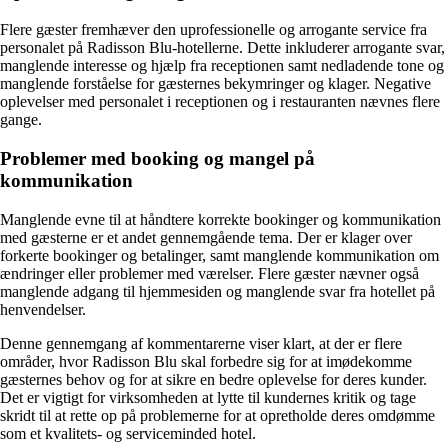
Flere gæster fremhæver den uprofessionelle og arrogante service fra
personalet på Radisson Blu-hotellerne. Dette inkluderer arrogante svar,
manglende interesse og hjælp fra receptionen samt nedladende tone og
manglende forståelse for gæsternes bekymringer og klager. Negative
oplevelser med personalet i receptionen og i restauranten nævnes flere
gange.
Problemer med booking og mangel på
kommunikation
Manglende evne til at håndtere korrekte bookinger og kommunikation
med gæsterne er et andet gennemgående tema. Der er klager over
forkerte bookinger og betalinger, samt manglende kommunikation om
ændringer eller problemer med værelser. Flere gæster nævner også
manglende adgang til hjemmesiden og manglende svar fra hotellet på
henvendelser.
Denne gennemgang af kommentarerne viser klart, at der er flere
områder, hvor Radisson Blu skal forbedre sig for at imødekomme
gæsternes behov og for at sikre en bedre oplevelse for deres kunder.
Det er vigtigt for virksomheden at lytte til kundernes kritik og tage
skridt til at rette op på problemerne for at opretholde deres omdømme
som et kvalitets- og serviceminded hotel.