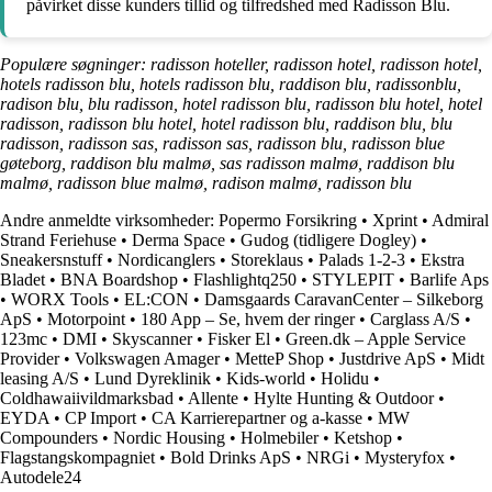
påvirket disse kunders tillid og tilfredshed med Radisson Blu.
Populære søgninger: radisson hoteller, radisson hotel, radisson hotel,
hotels radisson blu, hotels radisson blu, raddison blu, radissonblu,
radison blu, blu radisson, hotel radisson blu, radisson blu hotel, hotel
radisson, radisson blu hotel, hotel radisson blu, raddison blu, blu
radisson, radisson sas, radisson sas, radisson blu, radisson blue
gøteborg, raddison blu malmø, sas radisson malmø, raddison blu
malmø, radisson blue malmø, radison malmø, radisson blu
Andre anmeldte virksomheder:
Popermo Forsikring
•
Xprint
•
Admiral
Strand Feriehuse
•
Derma Space
•
Gudog (tidligere Dogley)
•
Sneakersnstuff
•
Nordicanglers
•
Storeklaus
•
Palads 1-2-3
•
Ekstra
Bladet
•
BNA Boardshop
•
Flashlightq250
•
STYLEPIT
•
Barlife Aps
•
WORX Tools
•
EL:CON
•
Damsgaards CaravanCenter – Silkeborg
ApS
•
Motorpoint
•
180 App – Se, hvem der ringer
•
Carglass A/S
•
123mc
•
DMI
•
Skyscanner
•
Fisker El
•
Green.dk – Apple Service
Provider
•
Volkswagen Amager
•
MetteP Shop
•
Justdrive ApS
•
Midt
leasing A/S
•
Lund Dyreklinik
•
Kids-world
•
Holidu
•
Coldhawaiivildmarksbad
•
Allente
•
Hylte Hunting & Outdoor
•
EYDA
•
CP Import
•
CA Karrierepartner og a-kasse
•
MW
Compounders
•
Nordic Housing
•
Holmebiler
•
Ketshop
•
Flagstangskompagniet
•
Bold Drinks ApS
•
NRGi
•
Mysteryfox
•
Autodele24