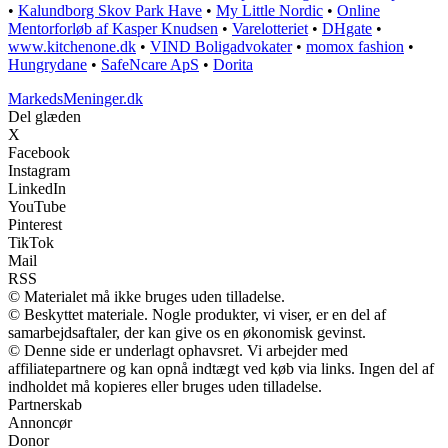
•
Kalundborg Skov Park Have
•
My Little Nordic
•
Online
Mentorforløb af Kasper Knudsen
•
Varelotteriet
•
DHgate
•
www.kitchenone.dk
•
VIND Boligadvokater
•
momox fashion
•
Hungrydane
•
SafeNcare ApS
•
Dorita
MarkedsMeninger.dk
Del glæden
X
Facebook
Instagram
LinkedIn
YouTube
Pinterest
TikTok
Mail
RSS
© Materialet må ikke bruges uden tilladelse.
© Beskyttet materiale. Nogle produkter, vi viser, er en del af
samarbejdsaftaler, der kan give os en økonomisk gevinst.
© Denne side er underlagt ophavsret. Vi arbejder med
affiliatepartnere og kan opnå indtægt ved køb via links. Ingen del af
indholdet må kopieres eller bruges uden tilladelse.
Partnerskab
Annoncør
Donor