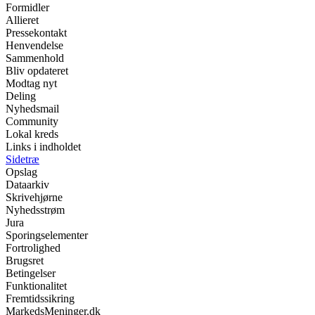
Formidler
Allieret
Pressekontakt
Henvendelse
Sammenhold
Bliv opdateret
Modtag nyt
Deling
Nyhedsmail
Community
Lokal kreds
Links i indholdet
Sidetræ
Opslag
Dataarkiv
Skrivehjørne
Nyhedsstrøm
Jura
Sporingselementer
Fortrolighed
Brugsret
Betingelser
Funktionalitet
Fremtidssikring
MarkedsMeninger.dk