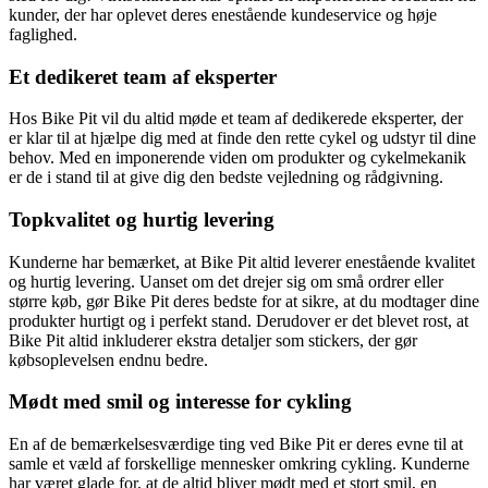
kunder, der har oplevet deres enestående kundeservice og høje
faglighed.
Et dedikeret team af eksperter
Hos Bike Pit vil du altid møde et team af dedikerede eksperter, der
er klar til at hjælpe dig med at finde den rette cykel og udstyr til dine
behov. Med en imponerende viden om produkter og cykelmekanik
er de i stand til at give dig den bedste vejledning og rådgivning.
Topkvalitet og hurtig levering
Kunderne har bemærket, at Bike Pit altid leverer enestående kvalitet
og hurtig levering. Uanset om det drejer sig om små ordrer eller
større køb, gør Bike Pit deres bedste for at sikre, at du modtager dine
produkter hurtigt og i perfekt stand. Derudover er det blevet rost, at
Bike Pit altid inkluderer ekstra detaljer som stickers, der gør
købsoplevelsen endnu bedre.
Mødt med smil og interesse for cykling
En af de bemærkelsesværdige ting ved Bike Pit er deres evne til at
samle et væld af forskellige mennesker omkring cykling. Kunderne
har været glade for, at de altid bliver mødt med et stort smil, en