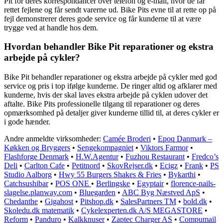
Pit for deres korrespondancer over telefon og e-mail, hvor de får
rettet fejlene og får sendt varerne ud. Bike Pits evne til at rette op på
fejl demonstrerer deres gode service og får kunderne til at være
trygge ved at handle hos dem.
Hvordan behandler Bike Pit reparationer og ekstra
arbejde på cykler?
Bike Pit behandler reparationer og ekstra arbejde på cykler med god
service og pris i top ifølge kunderne. De ringer altid og afklarer med
kunderne, hvis der skal laves ekstra arbejde på cyklen udover det
aftalte. Bike Pits professionelle tilgang til reparationer og deres
opmærksomhed på detaljer giver kunderne tillid til, at deres cykler er
i gode hænder.
Andre anmeldte virksomheder:
Camée Broderi
•
Epoq Danmark –
Køkken og Bryggers
•
Sengekompagniet
•
Viktors Farmor
•
Flashforge Denmark
•
H.W.Agentur
•
Fuzhou Restaurant
•
Fredco’s
Deli
•
Carlton Cafe
•
Petitnord
•
SkovRejser.dk
•
Ecigz
•
Frank
•
PS
Studio Aalborg
•
Hwy 55 Burgers Shakes & Fries
•
Bykarthi
•
Catchsushibar
•
POS ONE
•
Berlingske
•
Egyptair
•
florence-nails-
slagelse.planway.com
•
Bluegarden
•
ABC Byg Næstved ApS
•
Chedanthe
•
Gigahost
•
Pitshop.dk
•
SalesPartners TM
•
bold.dk
•
Skoledu.dk matematik
•
Cykelexperten.dk A/S MEGASTORE
•
Reform
•
Panduro
•
Kalkknuser
•
Zaptec Charger AS
•
Compumail