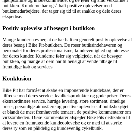
hjælpsomme og imødekommende, og de føler sig altid velkomne i
butikken. Kunderne har også haft positive oplevelser med
butiksmedarbejdere, der tager sig tid til at snakke og dele deres
ekspertise.
Positiv oplevelse af besøget i butikken
Mange kunder nævner, at de har haft en generelt positiv oplevelse af
deres besøg i Bike Pit-butikken. De roser butiksindehaveren og
personalet for deres professionalisme, kundevenlighed og interesse
for deres kunder. Kunderne føler sig velplejede, når de besøger
butikken, og mange af dem har til hensigt at vende tilbage til
fremtidige køb og services.
Konklusion
Bike Pit har formået at skabe en imponerende kundebase, der er
tilfredse med deres service, kvalitetsprodukter og gode priser. Deres
ekstraordinære service, hurtige levering, store sortiment, rimelige
priser, personlige atmosfære og positive oplevelse af butiksbesøget
er blandt de mest fremhævede temaer i de positive kommentarer om
virksomheden. Disse kommentarer afspejler Bike Pits dedikation til
at levere en fremragende kundeoplevelse og er med til at styrke
deres ry som en pålidelig og kundevenlig cykelbutik.