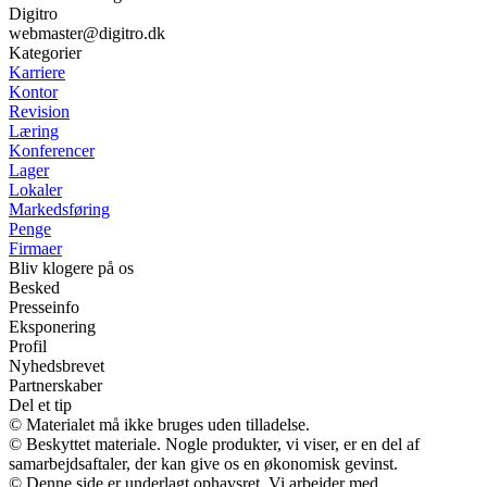
Digitro
webmaster@digitro.dk
Kategorier
Karriere
Kontor
Revision
Læring
Konferencer
Lager
Lokaler
Markedsføring
Penge
Firmaer
Bliv klogere på os
Besked
Presseinfo
Eksponering
Profil
Nyhedsbrevet
Partnerskaber
Del et tip
© Materialet må ikke bruges uden tilladelse.
© Beskyttet materiale. Nogle produkter, vi viser, er en del af
samarbejdsaftaler, der kan give os en økonomisk gevinst.
© Denne side er underlagt ophavsret. Vi arbejder med