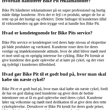
Hvordan håndterer Bike Pit reklamationer?
Bike Pit håndterer reklamationer på en super professionel og hurtig
måde ifølge kunderne. Hvis der er fejl i et produkt, sørger de for at
rette op på det hurtigt og effektivt. Dette bidrager til kundernes tillid
til virksomheden og gør dem trygge ved at handle hos Bike Pit.
Hvad er kendetegnende for Bike Pits service?
Bike Pits service er kendetegnet ved deres høje niveau af ekspertise
på både produkter og værksted. Kunderne roser dem for deres
venlige og imødekommende attitude, hvor de altid bliver mødt med
et stort smil og en oprigtig interesse for cykling. Bike Pit formår at
give kunderne den gode oplevelse af at køre på cykel, og det viser
sig tydeligt i kundernes tilfredshed.
Hvad gør Bike Pit til et godt bud på, hvor man skal
købe sin næste cykel?
Bike Pit er et godt bud på, hvor man skal købe sin næste cykel, fordi
de har en god dialog med kunderne og giver dem de bedste
intentioner om at få en god oplevelse med deres cykel. Kunderne
føler sig velkomne og mødt med dedikation til at give dem den rette
cykeloplevelse. Derudover er Bike Pit kendt for deres gode priser,