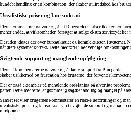
kundebehandling er en kombination, der skaber utilfredshed hos bruge
Urealistiske priser og bureaukrati
Flere kommentarer nævner også, at Bluegardens priser ikke er konkurr
mener endda, at virksomheden forsøger at sælge ekstra serviceydelser til 
Desuden klages der over bureaukratiet og kompleksiteten i systemet. Nog
håndtere systemet korrekt. Dette medfører unødvendige omkostninger o
Svigtende support og manglende opfølgning
Flere af kommentarerne nævner også dårlig support fra Bluegardens side
skaber usikkerhed og frustration hos brugerne, der forventer kompeten
Der er også eksempler på manglende opfølgning på alvorlige problemer. 
parter. Dette medførte langsommelig sagsbehandling og mangel på ansvar
Samlet set viser brugernes kommentarer en række udfordringer og mangl
urealistiske priser og bureaukrati samt svigtende support og mangel på
omdømme.