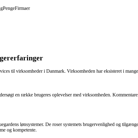
ng
Penge
Firmaer
gererfaringer
ices til virksomheder i Danmark. Virksomheden har eksisteret i mange å
undersøgt en række brugeres oplevelser med virksomheden. Kommentarerne
luegardens lønsystemer. De roser systemets brugervenlighed og tilgæn
mme og kompetente.