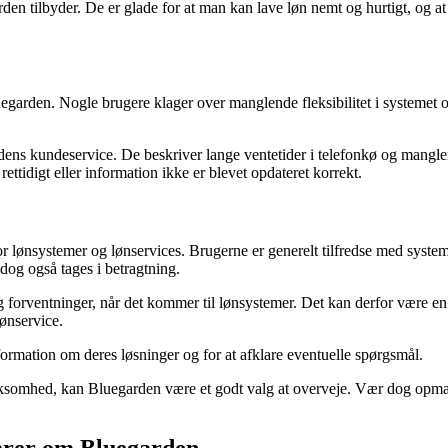
den tilbyder. De er glade for at man kan lave løn nemt og hurtigt, og at
garden. Nogle brugere klager over manglende fleksibilitet i systemet og 
ns kundeservice. De beskriver lange ventetider i telefonkø og manglen
tidigt eller information ikke er blevet opdateret korrekt.
r lønsystemer og lønservices. Brugerne er generelt tilfredse med syste
dog også tages i betragtning.
og forventninger, når det kommer til lønsystemer. Det kan derfor være e
lønservice.
formation om deres løsninger og for at afklare eventuelle spørgsmål.
din virksomhed, kan Bluegarden være et godt valg at overveje. Vær dog op