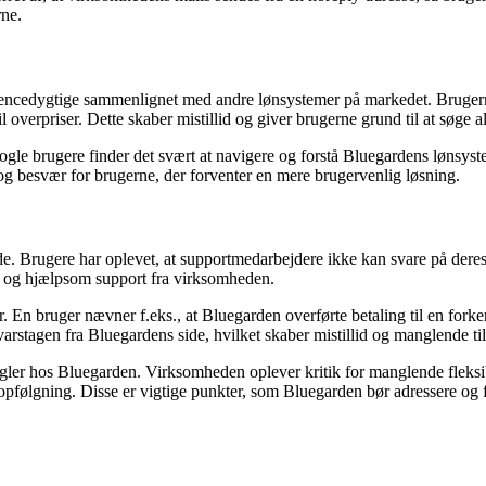
rne.
encedygtige sammenlignet med andre lønsystemer på markedet. Brugerne 
overpriser. Dette skaber mistillid og giver brugerne grund til at søge al
le brugere finder det svært at navigere og forstå Bluegardens lønsystem,
g besvær for brugerne, der forventer en mere brugervenlig løsning.
. Brugere har oplevet, at supportmedarbejdere ikke kan svare på deres s
t og hjælpsom support fra virksomheden.
En bruger nævner f.eks., at Bluegarden overførte betaling til en forker
stagen fra Bluegardens side, hvilket skaber mistillid og manglende til
er hos Bluegarden. Virksomheden oplever kritik for manglende fleksibi
 opfølgning. Disse er vigtige punkter, som Bluegarden bør adressere og 