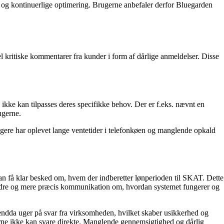
t og kontinuerlige optimering. Brugerne anbefaler derfor Bluegarden
kritiske kommentarer fra kunder i form af dårlige anmeldelser. Disse
ikke kan tilpasses deres specifikke behov. Der er f.eks. nævnt en
ugerne.
ugere har oplevet lange ventetider i telefonkøen og manglende opkald
n få klar besked om, hvem der indberetter lønperioden til SKAT. Dette
bedre og mere præcis kommunikation om, hvordan systemet fungerer og
 endda uger på svar fra virksomheden, hvilket skaber usikkerhed og
gerne ikke kan svare direkte. Manglende gennemsigtighed og dårlig