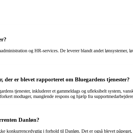
er?
nadministration og HR-services. De leverer blandt andet lønsystemer, l
r, der er blevet rapporteret om Bluegardens tjenester?
gardens tjenester, inkluderer et gammeldags og ufleksibelt system, vans
til forkert modtager, manglende respons og hjælp fra supportmedarbejder
rrenten Danløn?
kke konkurrencedygtig i forhold til Danløn. Det er også blevet påpeget