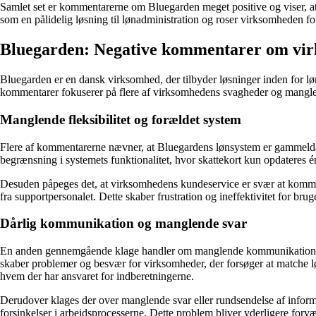
Samlet set er kommentarerne om Bluegarden meget positive og viser, at
som en pålidelig løsning til lønadministration og roser virksomheden 
Bluegarden: Negative kommentarer om vi
Bluegarden er en dansk virksomhed, der tilbyder løsninger inden for l
kommentarer fokuserer på flere af virksomhedens svagheder og mangler,
Manglende fleksibilitet og forældet system
Flere af kommentarerne nævner, at Bluegardens lønsystem er gammeldags 
begrænsning i systemets funktionalitet, hvor skattekort kun opdateres
Desuden påpeges det, at virksomhedens kundeservice er svær at komme i 
fra supportpersonalet. Dette skaber frustration og ineffektivitet for bru
Dårlig kommunikation og manglende svar
En anden gennemgående klage handler om manglende kommunikation fra B
skaber problemer og besvær for virksomheder, der forsøger at matche
hvem der har ansvaret for indberetningerne.
Derudover klages der over manglende svar eller rundsendelse af informa
forsinkelser i arbejdsprocesserne. Dette problem bliver yderligere for