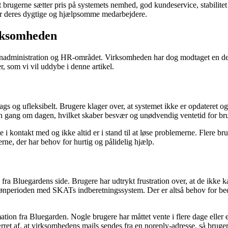
 brugerne sætter pris på systemets nemhed, god kundeservice, stabilite
for deres dygtige og hjælpsomme medarbejdere.
rksomheden
ønadministration og HR-området. Virksomheden har dog modtaget en del 
 som vi vil uddybe i denne artikel.
og ufleksibelt. Brugere klager over, at systemet ikke er opdateret og 
 én gang om dagen, hvilket skaber besvær og unødvendig ventetid for br
kontakt med og ikke altid er i stand til at løse problemerne. Flere br
gerne, der har behov for hurtig og pålidelig hjælp.
luegardens side. Brugere har udtrykt frustration over, at de ikke ka
 lønperioden med SKATs indberetningssystem. Der er altså behov for 
tion fra Bluegarden. Nogle brugere har måttet vente i flere dage eller
værret af, at virksomhedens mails sendes fra en noreply-adresse, så bru