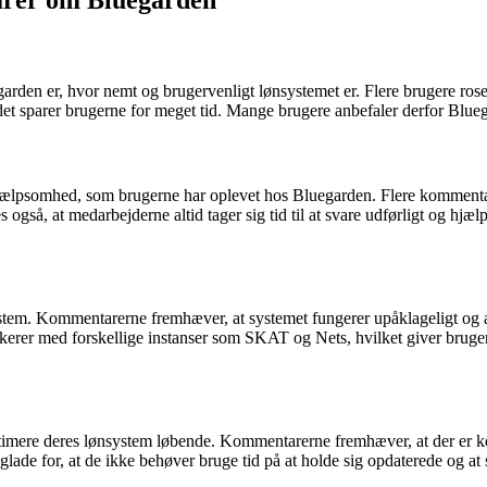
arer om Bluegarden
en er, hvor nemt og brugervenligt lønsystemet er. Flere brugere roser s
det sparer brugerne for meget tid. Mange brugere anbefaler derfor Blueg
hjælpsomhed, som brugerne har oplevet hos Bluegarden. Flere kommenta
s også, at medarbejderne altid tager sig tid til at svare udførligt og 
ystem. Kommentarerne fremhæver, at systemet fungerer upåklageligt og at b
ikerer med forskellige instanser som SKAT og Nets, hvilket giver bruge
mere deres lønsystem løbende. Kommentarerne fremhæver, at der er kont
 glade for, at de ikke behøver bruge tid på at holde sig opdaterede og at