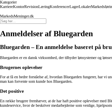
Kategorier
Karriere
Kontor
Revision
Læring
Konferencer
Lager
Lokaler
Markedsføri
MarkedsMeninger.dk
Anmeldelser af Bluegarden
Bluegarden – En anmeldelse baseret på bru
Bluegarden er en dansk virksomhed, der tilbyder lønsystemer og lønserv
Brugernes oplevelser
For at få en bedre forståelse af, hvordan Bluegarden fungerer, har vi 
man kan forvente som kunde hos Bluegarden.
Det positive
En række brugere fremhæver, at de har haft positive oplevelser med B
kundeservice, hvor de beskriver medarbejderne som venlige, hjælpso