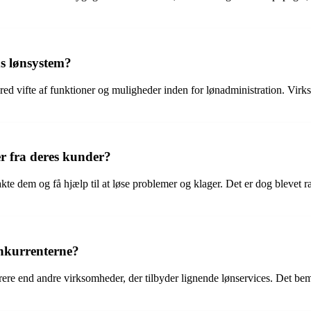
ns lønsystem?
bred vifte af funktioner og muligheder inden for lønadministration. Vi
r fra deres kunder?
te dem og få hjælp til at løse problemer og klager. Det er dog blevet ra
nkurrenterne?
yrere end andre virksomheder, der tilbyder lignende lønservices. Det be