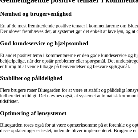
Gennemgående positive temaer i komment
Nemhed og brugervenlighed
En af de mest fremtrædende positive temaer i kommentarerne om Bluegard
Derudover fremhæves det, at systemet gør det enkelt at lave løn, og at 
God kundeservice og hjælpsomhed
Et andet positivt tema i kommentarerne er den gode kundeservice og 
behjælpelige, når der opstår problemer eller spørgsmål. Det understrege
er hurtig til at vende tilbage på henvendelser og besvare spørgsmål.
Stabilitet og pålidelighed
Flere brugere roser Bluegarden for at være et stabilt og pålideligt løns
indberettet rettidigt. Det nævnes også, at systemet automatisk kommun
tidsfrister.
Optimering af lønsystemet
Bluegarden roses også for at være opmærksomme på at forenkle og opti
disse opdateringer er testet, inden de bliver implementeret. Brugerne er