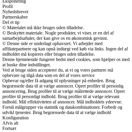
Eksponering
Profil
Nyhedsbrevet
Partnerskaber
Del et tip
© Materialet må ikke bruges uden tilladelse.
© Beskyttet materiale. Nogle produkter, vi viser, er en del af
samarbejdsaftaler, der kan give os en økonomisk gevinst.
© Denne side er underlagt ophavsret. Vi arbejder med
affiliatepartnere og kan opnå indtægt ved køb via links. Ingen del af
indholdet må kopieres eller bruges uden tilladelse.
Denne hjemmeside fungerer bedst med cookies, som hjælper os med
at huske dine indstillinger.
Ved at bruge siden accepterer du, at vi og vores partnere må
opbevare og tilgå data som en del af vores service
Opbevar og/eller få adgang til oplysninger på enheden. Brug
begrænsede data til at vælge annoncer. Opret profiler til personlig
annoncering. Brug profiler til at vælge målrettede annoncer. Opret
profiler til personligt indhold. Brug profiler til at vælge relevant
indhold. Mål effektiviteten af annoncer. Mål indholdets ydeevne.
Forstå målgrupper via statistik og datakombinationer. Forbedr og
udvikl tjenester. Brug begrænsede data til at vælge indhold
Konfiguration
Afvis alt
Fortsæt