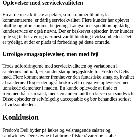
Oplevelser med servicekvaliteten
En af de mest kritiske aspekter, som kommer til udtryk i
kommentarerne, er dårlig servicekvalitet. Flere kunder har oplevet
uhøflig og uforskammet betjening. Langsom ekspedition og dårlig
kundeservice er også nævnt. Der er beskrevet episoder, hvor kunder
følte sig til besvær og nærmest var til hindring i virksomheden. Det
er tydeligt, at der er plads til forbedring på dette område.
Utrolige smagsoplevelser, men med fejl
Trods udfordringerne med servicekvaliteten og variationen i
salaternes indhold, er kunder stadig begejstrede for Fredco’s Delis
mad. Flere kommentarer fremhæver den fantastiske smag og kvalitet
af salaterne. Dog er der også beskrevet to negative oplevelser med
uønskede elementer i maden. En kunde oplevede at finde et
fremmed hår i sin salat, mens en anden fandt en larve i sin sandwich.
Disse episoder er selvfølgelig uacceptable og bør behandles seriøst
af virksomheden.
Konklusion
Fredco’s Deli byder på lækre og velsmagende salater og
sandwiches. Deres evne til at bruge friske råvarer og skabe