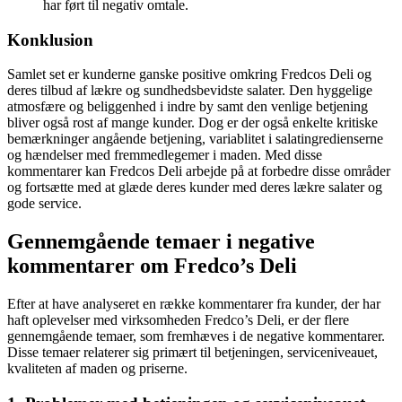
har ført til negativ omtale.
Konklusion
Samlet set er kunderne ganske positive omkring Fredcos Deli og
deres tilbud af lækre og sundhedsbevidste salater. Den hyggelige
atmosfære og beliggenhed i indre by samt den venlige betjening
bliver også rost af mange kunder. Dog er der også enkelte kritiske
bemærkninger angående betjening, variablitet i salatingredienserne
og hændelser med fremmedlegemer i maden. Med disse
kommentarer kan Fredcos Deli arbejde på at forbedre disse områder
og fortsætte med at glæde deres kunder med deres lækre salater og
gode service.
Gennemgående temaer i negative
kommentarer om Fredco’s Deli
Efter at have analyseret en række kommentarer fra kunder, der har
haft oplevelser med virksomheden Fredco’s Deli, er der flere
gennemgående temaer, som fremhæves i de negative kommentarer.
Disse temaer relaterer sig primært til betjeningen, serviceniveauet,
kvaliteten af ​​maden og priserne.