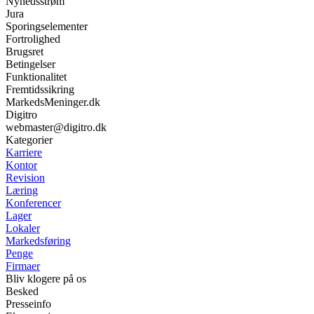
Nyhedsstrøm
Jura
Sporingselementer
Fortrolighed
Brugsret
Betingelser
Funktionalitet
Fremtidssikring
MarkedsMeninger.dk
Digitro
webmaster@digitro.dk
Kategorier
Karriere
Kontor
Revision
Læring
Konferencer
Lager
Lokaler
Markedsføring
Penge
Firmaer
Bliv klogere på os
Besked
Presseinfo