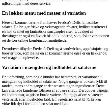
udfordringer med deres service.
En lækker menu med masser af variation
Flere af kommentarerne fremhæver Fredco’s Delis fantastiske
salater. De bruger friske og velsmagende råvarer, hvilket resulterer i
en høj kvalitet og fantastiske smagsoplevelser. Udvalget af
dressinger er også en favorit blandt kunderne, som elsker variationen
og de forskellige kombinationsmuligheder.
Derudover tilbyder Fredco’s Deli også sandwiches, appelsinjuice og
boosterjuice, som ifølge en af kommentarerne også er en lækker og
velsmagende oplevelse.
Variation i mængden og indholdet af salaterne
En udfordring, som nogle kunder har bemærket, er variationen i
mængden og indholdet af salaterne. Nogle gange er boksen fyldt til
randen, mens andre gange er der næsten ingen ingredienser. Dette
kan efterlade kunderne følelsen af at være snydt. Derudover påpeger
en kommentar, at prisen burde variere afhængigt af om salaten er
vegetarisk eller indeholder kød. En vegetarisk salat til 75 kr kan
virke lidt dyr i forhold til en salat med kød.