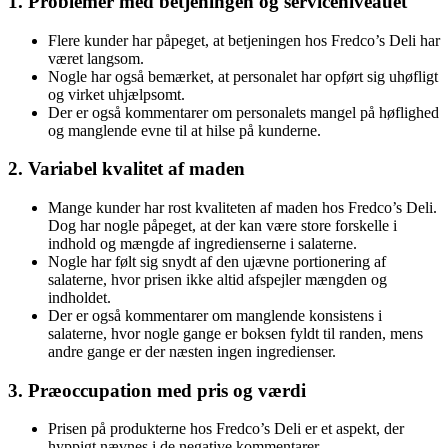
1. Problemer med betjeningen og serviceniveauet
Flere kunder har påpeget, at betjeningen hos Fredco’s Deli har
været langsom.
Nogle har også bemærket, at personalet har opført sig uhøfligt
og virket uhjælpsomt.
Der er også kommentarer om personalets mangel på høflighed
og manglende evne til at hilse på kunderne.
2. Variabel kvalitet af maden
Mange kunder har rost kvaliteten af ​​maden hos Fredco’s Deli.
Dog har nogle påpeget, at der kan være store forskelle i
indhold og mængde af ingredienserne i salaterne.
Nogle har følt sig snydt af den ujævne portionering af
salaterne, hvor prisen ikke altid afspejler mængden og
indholdet.
Der er også kommentarer om manglende konsistens i
salaterne, hvor nogle gange er boksen fyldt til randen, mens
andre gange er der næsten ingen ingredienser.
3. Præoccupation med pris og værdi
Prisen på produkterne hos Fredco’s Deli er et aspekt, der
hyppigt nævnes i de negative kommentarer.