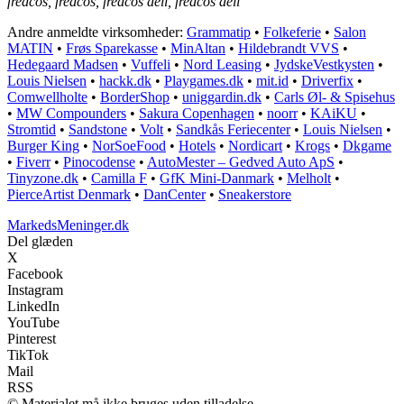
fredcos, fredcos, fredcos deli, fredcos deli
Andre anmeldte virksomheder:
Grammatip
•
Folkeferie
•
Salon
MATIN
•
Frøs Sparekasse
•
MinAltan
•
Hildebrandt VVS
•
Hedegaard Madsen
•
Vuffeli
•
Nord Leasing
•
JydskeVestkysten
•
Louis Nielsen
•
hackk.dk
•
Playgames.dk
•
mit.id
•
Driverfix
•
Comwellholte
•
BorderShop
•
uniggardin.dk
•
Carls Øl- & Spisehus
•
MW Compounders
•
Sakura Copenhagen
•
noorr
•
KAiKU
•
Stromtid
•
Sandstone
•
Volt
•
Sandkås Feriecenter
•
Louis Nielsen
•
Burger King
•
NorSoeFood
•
Hotels
•
Nordicart
•
Krogs
•
Dkgame
•
Fiverr
•
Pinocodense
•
AutoMester – Gedved Auto ApS
•
Tinyzone.dk
•
Camilla F
•
GfK Mini-Danmark
•
Melholt
•
PierceArtist Denmark
•
DanCenter
•
Sneakerstore
MarkedsMeninger.dk
Del glæden
X
Facebook
Instagram
LinkedIn
YouTube
Pinterest
TikTok
Mail
RSS
© Materialet må ikke bruges uden tilladelse.