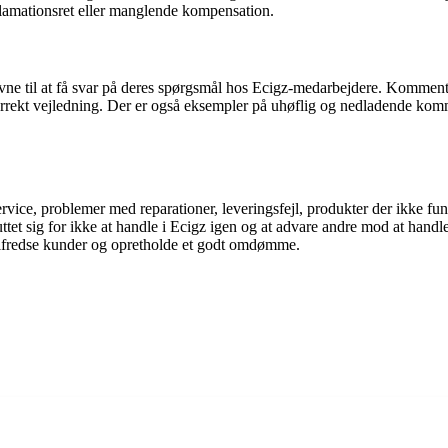
klamationsret eller manglende kompensation.
ne til at få svar på deres spørgsmål hos Ecigz-medarbejdere. Komment
orrekt vejledning. Der er også eksempler på uhøflig og nedladende kommu
ce, problemer med reparationer, leveringsfejl, produkter der ikke fu
uttet sig for ikke at handle i Ecigz igen og at advare andre mod at handle
 tilfredse kunder og opretholde et godt omdømme.