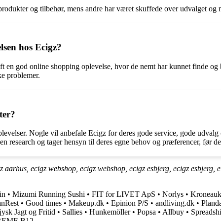
 produkter og tilbehør, mens andre har været skuffede over udvalget og
lsen hos Ecigz?
ft en god online shopping oplevelse, hvor de nemt har kunnet finde og 
ke problemer.
ter?
levelser. Nogle vil anbefale Ecigz for deres gode service, gode udvalg o
gen research og tager hensyn til deres egne behov og præferencer, før de 
 aarhus, ecigz webshop, ecigz webshop, ecigz esbjerg, ecigz esbjerg, e ci
in
•
Mizumi Running Sushi
•
FIT for LIVET ApS
•
Norlys
•
Kroneauk
anRest
•
Good times
•
Makeup.dk
•
Epinion P/S
•
andliving.dk
•
Pland
jysk Jagt og Fritid
•
Sallies
•
Hunkemöller
•
Popsa
•
Allbuy
•
Spreadsh
REME B12