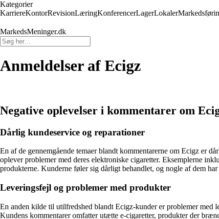
Kategorier
Karriere
Kontor
Revision
Læring
Konferencer
Lager
Lokaler
Markedsføri
MarkedsMeninger.dk
Anmeldelser af Ecigz
Negative oplevelser i kommentarer om Eci
Dårlig kundeservice og reparationer
En af de gennemgående temaer blandt kommentarerne om Ecigz er dårlig 
oplever problemer med deres elektroniske cigaretter. Eksemplerne inkl
produkterne. Kunderne føler sig dårligt behandlet, og nogle af dem har 
Leveringsfejl og problemer med produkter
En anden kilde til utilfredshed blandt Ecigz-kunder er problemer med 
Kundens kommentarer omfatter utætte e-cigaretter, produkter der brænde