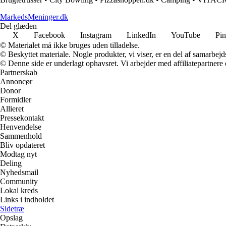
MarkedsMeninger.dk
Del glæden
X
Facebook
Instagram
LinkedIn
YouTube
Pin
© Materialet må ikke bruges uden tilladelse.
© Beskyttet materiale. Nogle produkter, vi viser, er en del af samarbejd
© Denne side er underlagt ophavsret. Vi arbejder med affiliatepartnere 
Partnerskab
Annoncør
Donor
Formidler
Allieret
Pressekontakt
Henvendelse
Sammenhold
Bliv opdateret
Modtag nyt
Deling
Nyhedsmail
Community
Lokal kreds
Links i indholdet
Sidetræ
Opslag