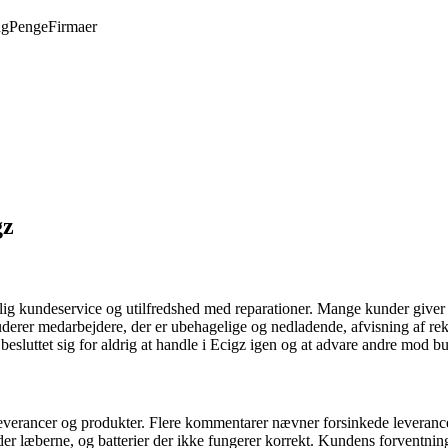
ng
Penge
Firmaer
gz
kundeservice og utilfredshed med reparationer. Mange kunder giver udt
uderer medarbejdere, der er ubehagelige og nedladende, afvisning af re
besluttet sig for aldrig at handle i Ecigz igen og at advare andre mod b
leverancer og produkter. Flere kommentarer nævner forsinkede leverance
r læberne, og batterier der ikke fungerer korrekt. Kundens forventning