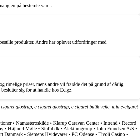
 manglen på bestemte varer.
bestille produkter. Andre har oplevet udfordringer med
g rimelige priser, mens andre vil fraråde det på grund af dårlig
beslutter sig for at handle hos Ecigz.
garet glostrup, e cigaret glostrup, e cigaret butik vejle, min e-cigaret
tioner
•
Namasteroskilde
•
Klarup Caravan Center
•
Intrend
•
Record
ay
•
Højlund Mølle
•
Sinful.dk
•
Alektumgroup
•
John Frandsen A/S
•
irt Danmark
•
Siemens Hvidevarer
•
PC Odense
•
Tivoli Casino
•