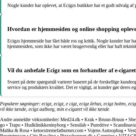
Nogle kunder har oplevet, at Ecigzs butikker har et godt udvalg af
Hvordan er hjemmesiden og online shopping opleve
Ecigzs hjemmeside har fået både ros og kritik. Nogle kunder har ha
hjemmesiden, som ikke har været brugervenlig eller har haft teknis
Vil du anbefale Ecigz som en forhandler af e-cigaret
Svaret på dette spørgsmål varierer baseret på de forskellige kundeop
service og produkters kvalitet. Det er vigtigt, at kunder gør deres e
Populære søgninger: ecigz, ecigz, e cigz, ecigz århus, ecigz hobro, ecigz
vil ikke tænde, ecigz aalborg, min e-cigaret vil ikke tænde
Andre anmeldte virksomheder:
Med24.dk
•
Krak
•
Bruun-Bruun
•
She
go
•
Trapo
•
Hudklinikkeninyborg
•
Sensilab
•
Puredrive
•
Scandinavi
Malika & Rosa
•
ketoextremefatburner.com
•
Vojens Autoophug
•
Vest
Brugtetrusser
•
City Bowling
•
Pizzashoppen.dk
•
Camping
•
VITAC