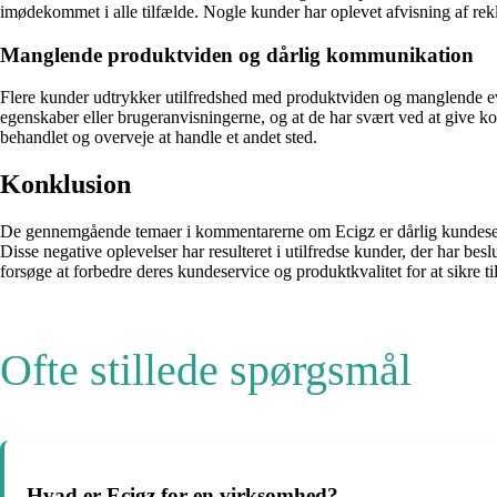
imødekommet i alle tilfælde. Nogle kunder har oplevet afvisning af re
Manglende produktviden og dårlig kommunikation
Flere kunder udtrykker utilfredshed med produktviden og manglende ev
egenskaber eller brugeranvisningerne, og at de har svært ved at give k
behandlet og overveje at handle et andet sted.
Konklusion
De gennemgående temaer i kommentarerne om Ecigz er dårlig kundeservi
Disse negative oplevelser har resulteret i utilfredse kunder, der har besl
forsøge at forbedre deres kundeservice og produktkvalitet for at sikre
Ofte stillede spørgsmål
Hvad er Ecigz for en virksomhed?