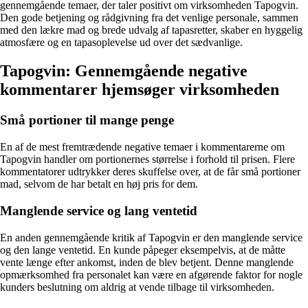
gennemgående temaer, der taler positivt om virksomheden Tapogvin.
Den gode betjening og rådgivning fra det venlige personale, sammen
med den lækre mad og brede udvalg af tapasretter, skaber en hyggelig
atmosfære og en tapasoplevelse ud over det sædvanlige.
Tapogvin: Gennemgående negative
kommentarer hjemsøger virksomheden
Små portioner til mange penge
En af de mest fremtrædende negative temaer i kommentarerne om
Tapogvin handler om portionernes størrelse i forhold til prisen. Flere
kommentatorer udtrykker deres skuffelse over, at de får små portioner
mad, selvom de har betalt en høj pris for dem.
Manglende service og lang ventetid
En anden gennemgående kritik af Tapogvin er den manglende service
og den lange ventetid. En kunde påpeger eksempelvis, at de måtte
vente længe efter ankomst, inden de blev betjent. Denne manglende
opmærksomhed fra personalet kan være en afgørende faktor for nogle
kunders beslutning om aldrig at vende tilbage til virksomheden.