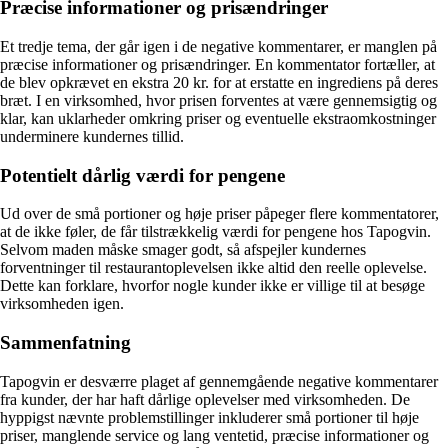
Præcise informationer og prisændringer
Et tredje tema, der går igen i de negative kommentarer, er manglen på
præcise informationer og prisændringer. En kommentator fortæller, at
de blev opkrævet en ekstra 20 kr. for at erstatte en ingrediens på deres
bræt. I en virksomhed, hvor prisen forventes at være gennemsigtig og
klar, kan uklarheder omkring priser og eventuelle ekstraomkostninger
underminere kundernes tillid.
Potentielt dårlig værdi for pengene
Ud over de små portioner og høje priser påpeger flere kommentatorer,
at de ikke føler, de får tilstrækkelig værdi for pengene hos Tapogvin.
Selvom maden måske smager godt, så afspejler kundernes
forventninger til restaurantoplevelsen ikke altid den reelle oplevelse.
Dette kan forklare, hvorfor nogle kunder ikke er villige til at besøge
virksomheden igen.
Sammenfatning
Tapogvin er desværre plaget af gennemgående negative kommentarer
fra kunder, der har haft dårlige oplevelser med virksomheden. De
hyppigst nævnte problemstillinger inkluderer små portioner til høje
priser, manglende service og lang ventetid, præcise informationer og