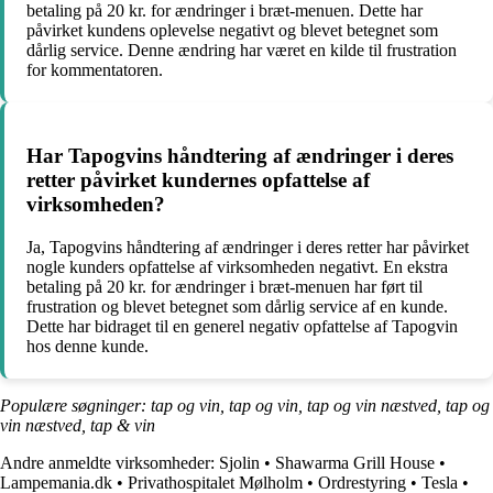
betaling på 20 kr. for ændringer i bræt-menuen. Dette har
påvirket kundens oplevelse negativt og blevet betegnet som
dårlig service. Denne ændring har været en kilde til frustration
for kommentatoren.
Har Tapogvins håndtering af ændringer i deres
retter påvirket kundernes opfattelse af
virksomheden?
Ja, Tapogvins håndtering af ændringer i deres retter har påvirket
nogle kunders opfattelse af virksomheden negativt. En ekstra
betaling på 20 kr. for ændringer i bræt-menuen har ført til
frustration og blevet betegnet som dårlig service af en kunde.
Dette har bidraget til en generel negativ opfattelse af Tapogvin
hos denne kunde.
Populære søgninger: tap og vin, tap og vin, tap og vin næstved, tap og
vin næstved, tap & vin
Andre anmeldte virksomheder:
Sjolin
•
Shawarma Grill House
•
Lampemania.dk
•
Privathospitalet Mølholm
•
Ordrestyring
•
Tesla
•