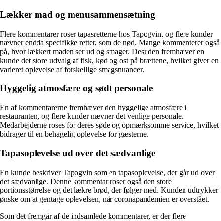
Lækker mad og menusammensætning
Flere kommentarer roser tapasretterne hos Tapogvin, og flere kunder
nævner endda specifikke retter, som de nød. Mange kommenterer også
på, hvor lækkert maden ser ud og smager. Desuden fremhæver en
kunde det store udvalg af fisk, kød og ost på brættene, hvilket giver en
varieret oplevelse af forskellige smagsnuancer.
Hyggelig atmosfære og sødt personale
En af kommentarerne fremhæver den hyggelige atmosfære i
restauranten, og flere kunder nævner det venlige personale.
Medarbejderne roses for deres søde og opmærksomme service, hvilket
bidrager til en behagelig oplevelse for gæsterne.
Tapasoplevelse ud over det sædvanlige
En kunde beskriver Tapogvin som en tapasoplevelse, der går ud over
det sædvanlige. Denne kommentar roser også den store
portionsstørrelse og det lækre brød, der følger med. Kunden udtrykker
ønske om at gentage oplevelsen, når coronapandemien er overstået.
Som det fremgår af de indsamlede kommentarer, er der flere