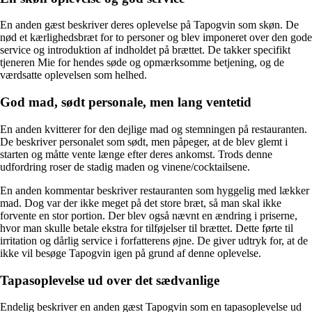
En anden gæst beskriver deres oplevelse på Tapogvin som skøn. De
nød et kærlighedsbræt for to personer og blev imponeret over den gode
service og introduktion af indholdet på brættet. De takker specifikt
tjeneren Mie for hendes søde og opmærksomme betjening, og de
værdsatte oplevelsen som helhed.
God mad, sødt personale, men lang ventetid
En anden kvitterer for den dejlige mad og stemningen på restauranten.
De beskriver personalet som sødt, men påpeger, at de blev glemt i
starten og måtte vente længe efter deres ankomst. Trods denne
udfordring roser de stadig maden og vinene/cocktailsene.
En anden kommentar beskriver restauranten som hyggelig med lækker
mad. Dog var der ikke meget på det store bræt, så man skal ikke
forvente en stor portion. Der blev også nævnt en ændring i priserne,
hvor man skulle betale ekstra for tilføjelser til brættet. Dette førte til
irritation og dårlig service i forfatterens øjne. De giver udtryk for, at de
ikke vil besøge Tapogvin igen på grund af denne oplevelse.
Tapasoplevelse ud over det sædvanlige
Endelig beskriver en anden gæst Tapogvin som en tapasoplevelse ud