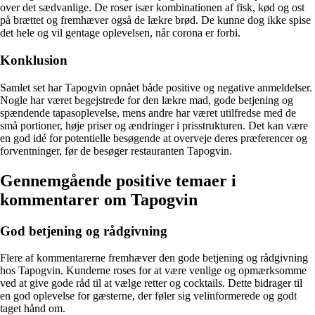
over det sædvanlige. De roser især kombinationen af fisk, kød og ost
på brættet og fremhæver også de lækre brød. De kunne dog ikke spise
det hele og vil gentage oplevelsen, når corona er forbi.
Konklusion
Samlet set har Tapogvin opnået både positive og negative anmeldelser.
Nogle har været begejstrede for den lækre mad, gode betjening og
spændende tapasoplevelse, mens andre har været utilfredse med de
små portioner, høje priser og ændringer i prisstrukturen. Det kan være
en god idé for potentielle besøgende at overveje deres præferencer og
forventninger, før de besøger restauranten Tapogvin.
Gennemgående positive temaer i
kommentarer om Tapogvin
God betjening og rådgivning
Flere af kommentarerne fremhæver den gode betjening og rådgivning
hos Tapogvin. Kunderne roses for at være venlige og opmærksomme
ved at give gode råd til at vælge retter og cocktails. Dette bidrager til
en god oplevelse for gæsterne, der føler sig velinformerede og godt
taget hånd om.