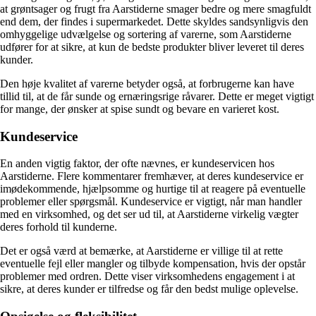
at grøntsager og frugt fra Aarstiderne smager bedre og mere smagfuldt
end dem, der findes i supermarkedet. Dette skyldes sandsynligvis den
omhyggelige udvælgelse og sortering af varerne, som Aarstiderne
udfører for at sikre, at kun de bedste produkter bliver leveret til deres
kunder.
Den høje kvalitet af varerne betyder også, at forbrugerne kan have
tillid til, at de får sunde og ernæringsrige råvarer. Dette er meget vigtigt
for mange, der ønsker at spise sundt og bevare en varieret kost.
Kundeservice
En anden vigtig faktor, der ofte nævnes, er kundeservicen hos
Aarstiderne. Flere kommentarer fremhæver, at deres kundeservice er
imødekommende, hjælpsomme og hurtige til at reagere på eventuelle
problemer eller spørgsmål. Kundeservice er vigtigt, når man handler
med en virksomhed, og det ser ud til, at Aarstiderne virkelig vægter
deres forhold til kunderne.
Det er også værd at bemærke, at Aarstiderne er villige til at rette
eventuelle fejl eller mangler og tilbyde kompensation, hvis der opstår
problemer med ordren. Dette viser virksomhedens engagement i at
sikre, at deres kunder er tilfredse og får den bedst mulige oplevelse.