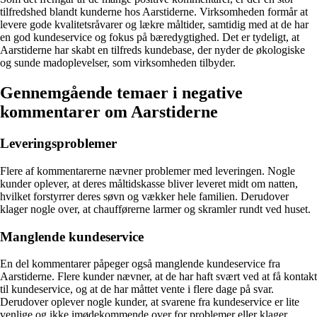
tilfredshed blandt kunderne hos Aarstiderne. Virksomheden formår at
levere gode kvalitetsråvarer og lækre måltider, samtidig med at de har
en god kundeservice og fokus på bæredygtighed. Det er tydeligt, at
Aarstiderne har skabt en tilfreds kundebase, der nyder de økologiske
og sunde madoplevelser, som virksomheden tilbyder.
Gennemgående temaer i negative
kommentarer om Aarstiderne
Leveringsproblemer
Flere af kommentarerne nævner problemer med leveringen. Nogle
kunder oplever, at deres måltidskasse bliver leveret midt om natten,
hvilket forstyrrer deres søvn og vækker hele familien. Derudover
klager nogle over, at chaufførerne larmer og skramler rundt ved huset.
Manglende kundeservice
En del kommentarer påpeger også manglende kundeservice fra
Aarstiderne. Flere kunder nævner, at de har haft svært ved at få kontakt
til kundeservice, og at de har måttet vente i flere dage på svar.
Derudover oplever nogle kunder, at svarene fra kundeservice er lite
venlige og ikke imødekommende over for problemer eller klager.