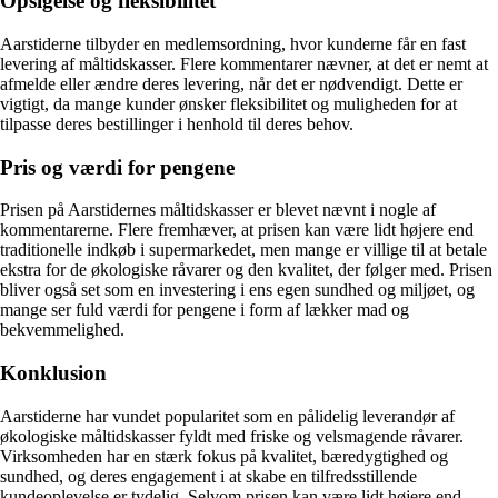
Opsigelse og fleksibilitet
Aarstiderne tilbyder en medlemsordning, hvor kunderne får en fast
levering af måltidskasser. Flere kommentarer nævner, at det er nemt at
afmelde eller ændre deres levering, når det er nødvendigt. Dette er
vigtigt, da mange kunder ønsker fleksibilitet og muligheden for at
tilpasse deres bestillinger i henhold til deres behov.
Pris og værdi for pengene
Prisen på Aarstidernes måltidskasser er blevet nævnt i nogle af
kommentarerne. Flere fremhæver, at prisen kan være lidt højere end
traditionelle indkøb i supermarkedet, men mange er villige til at betale
ekstra for de økologiske råvarer og den kvalitet, der følger med. Prisen
bliver også set som en investering i ens egen sundhed og miljøet, og
mange ser fuld værdi for pengene i form af lækker mad og
bekvemmelighed.
Konklusion
Aarstiderne har vundet popularitet som en pålidelig leverandør af
økologiske måltidskasser fyldt med friske og velsmagende råvarer.
Virksomheden har en stærk fokus på kvalitet, bæredygtighed og
sundhed, og deres engagement i at skabe en tilfredsstillende
kundeoplevelse er tydelig. Selvom prisen kan være lidt højere end