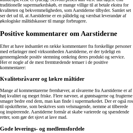
traditionelle supermarkedskøb, er mange villige til at betale ekstra for
kvaliteten og bekvemmeligheden, som Aarstiderne tilbyder. Samlet set
ser det ud til, at Aarstiderne er en pålidelig og værdsat leverandør af
økologiske måltidskasser til mange forbrugere.
Positive kommentarer om Aarstiderne
Efter at have indsamlet en række kommentarer fra forskellige personer
med erfaringer med virksomheden Aarstiderne, er der tydeligt en
gennemgående positiv stemning omkring deres produkt og service.
Her er nogle af de mest fremtrædende temaer i de positive
kommentarer:
Kvalitetsråvarer og lækre måltider
Mange af kommentarerne fremhæver, at råvarerne fra Aarstiderne er af
høj kvalitet og meget friske. Flere nævner, at grøntsagerne og frugterne
smager bedre end dem, man kan finde i supermarkedet. Der er også ros
til opskrifterne, som beskrives som velsmagende, nemme at tilberede
og inspirerende. Aarstiderne formår at skabe varierede og spændende
retter, som gør det sjovt at lave mad.
Gode leverings- og medlemsfordele