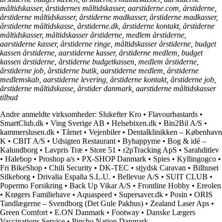
måltidskasser, årstidernes måltidskasser, aarstiderne.com, årstiderne,
årstiderne måltidskasser, årstiderne madkasser, årstiderne madkasser,
årstiderne måltidskasse, årstiderne.dk, årstiderne kontakt, årstiderne
måltidskasser, måltidskasser årstiderne, medlem årstiderne,
aarstiderne kasser, årstiderne ringe, måltidskasser årstiderne, budget
kassen årstiderne, aarstiderne kasser, årstiderne medlem, budget
kassen årstiderne, årstiderne budgetkassen, medlem årstiderne,
årstiderne job, årstiderne butik, aarstiderne medlem, årstiderne
medlemskab, aarstiderne levering, årstiderne kontakt, årstiderne job,
årstiderne måltidskasse, årstider danmark, aarstiderne måltidskasser
tilbud
Andre anmeldte virksomheder:
Slukefter Kro
•
Flavourbastards
•
SmartClub.dk
•
Ving Sverige AB
•
Helsebixen.dk
•
Bin2Bil A/S
•
kammerslusen.dk
•
Tårnet
•
Vejenbiler
•
Dentalklinikken – København
K
•
CBIT A/S
•
Udsigten Restaurant
•
Byhappyme
•
Bog & idé –
Kalundborg
•
Lavpris Træ
•
Store 51
•
r2pTracking ApS
•
Sarahditlev
•
Halebop
•
Proshop a/s
•
PX-SHOP Danmark
•
Spies
•
Kyllingogco
•
Fri BikeShop
•
Chili Security
•
DK-TEC
•
stjydsk Caravan
•
Bilhuset
Silkeborg
•
Drivalia España S.L.U.
•
Bellevue A/S
•
SUIT CLUB
•
Popermo Forsikring
•
Back Up Vikar A/S
•
Frontline Hobby
•
Ereolen
•
Krøgers Familiehave
•
Aquaspeed
•
Supersaver.dk
•
Posin
•
ORIS
Tandlægerne – Svendborg (Det Gule Pakhus)
•
Zealand Laser Aps
•
Green Comfort
•
E.ON Danmark
•
Footway
•
Danske Lægers
Vaccinations Service
•
Pincho Nation Danmark