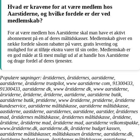
Hvad er kravene for at være medlem hos
Aarstiderne, og hvilke fordele er der ved
medlemskab?
For at være medlem hos Aarstiderne skal man have et aktivt
abonnement på en af deres måltidskasser. Medlemskab giver en
række fordele såsom rabatter på varer, gratis levering og
mulighed for at tilføje ekstra varer til sin ordre. Medlemskab er
en god måde at få mest muligt ud af at handle hos Aarstiderne
og drage fordel af deres tjenester.
Populære søgninger: årstidernes, årstidernes, aarstiderne,
aarstiderne, årstiderne trustpilot, www aarstiderne com, 91300433,
91300433, aarstiderne dk, www årstiderne dk, www aarstiderne,
årsriderne, årtiderne, årtiderne, aartiderne, aarstiderne butik,
aarstiderne butik, prstiderne, www årstiderne, prstiderne, årstiderne
kundeservice, aarstiderne måltidskasse, aarstiderne måltidskasse,
aastiderne, aastiderne, aarstidernes, aarstidene, aarstider, årstidernes
mad, årstidernes måltidskasse, årstidernes måltidskasse, årstidene,
årstidene, årstiderne mad, årstiderne mad, aarstiderne velkomstpakke,
www.årstiderne.dk, aarstiderne.dk, årstiderne budget kassen,
aarstiderne måltidskasser, måltidskassen årstiderne, aarstiderne.dk,
årstiderne budget kassen, årstidernes måltidskasser, aarstiderne