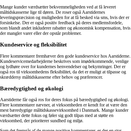
Mange kunder værdsætter bekvemmeligheden ved at få leveret
måltidskasserne lige til døren. De roser også Aarstidernes
leveringspræcision og muligheden for at få besked via sms, hvis der er
forsinkelse. Der er også positiv feedback på deres medlemsfordele,
som blandt andet inkluderer rabatter og økonomisk kompensation, hvis
der mangler varer eller der opstår problemer.
Kundeservice og fleksibilitet
Flere kommentarer fremhæver den gode kundeservice hos Aarstiderne.
Kundeservicemedarbejderne beskrives som imødekommende, venlige
og lydhøre over for kundernes henvendelser og bekymringer. Der er
også ros til virksomhedens fleksibilitet, da det er muligt at tilpasse og
skræddersy måltidskasserne efter behov og præferencer.
Bæredygtighed og økologi
Aarstiderne får også ros for deres fokus på bæredygtighed og økologi.
Flere kommentarer nævner, at virksomheden er kendt for at være den
mest bæredygtige måltidskassevirksomhed i Danmark. Mange kunder
værdsætter dette fokus og føler sig godt tilpas med at støtte en
virksomhed, der prioriterer sundhed og miljø.
Som det fremgår af de mange positive kommentarer, er der en stor