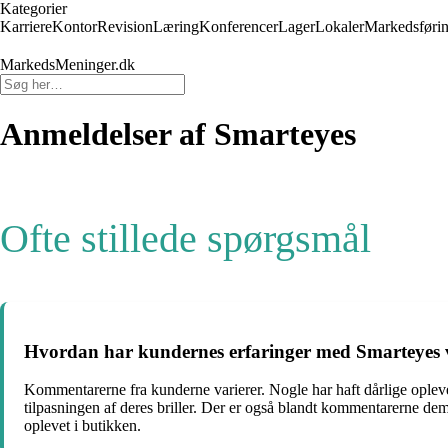
Kategorier
Karriere
Kontor
Revision
Læring
Konferencer
Lager
Lokaler
Markedsføri
MarkedsMeninger.dk
Anmeldelser af Smarteyes
Ofte stillede spørgsmål
Hvordan har kundernes erfaringer med Smarteyes v
Kommentarerne fra kunderne varierer. Nogle har haft dårlige opleve
tilpasningen af deres briller. Der er også blandt kommentarerne de
oplevet i butikken.