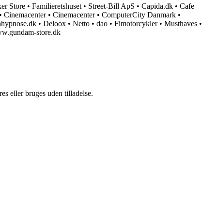
er Store
•
Familieretshuset
•
Street-Bill ApS
•
Capida.dk
•
Cafe
•
Cinemacenter
•
Cinemacenter
•
ComputerCity Danmark
•
nhypnose.dk
•
Deloox
•
Netto
•
dao
•
Fimotorcykler
•
Musthaves
•
w.gundam-store.dk
s eller bruges uden tilladelse.