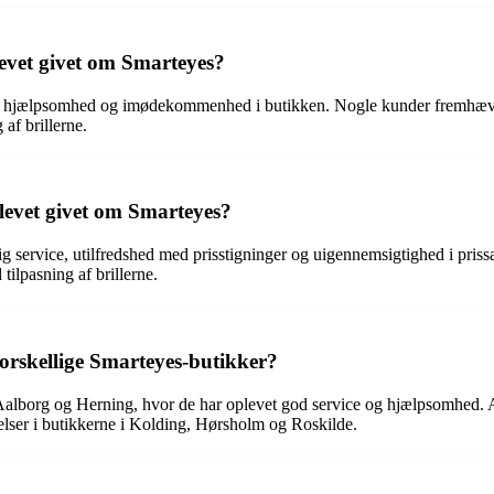
levet givet om Smarteyes?
e, hjælpsomhed og imødekommenhed i butikken. Nogle kunder fremhæver o
af brillerne.
levet givet om Smarteyes?
ig service, utilfredshed med prisstigninger og uigennemsigtighed i pris
ilpasning af brillerne.
forskellige Smarteyes-butikker?
Aalborg og Herning, hvor de har oplevet god service og hjælpsomhed. An
evelser i butikkerne i Kolding, Hørsholm og Roskilde.