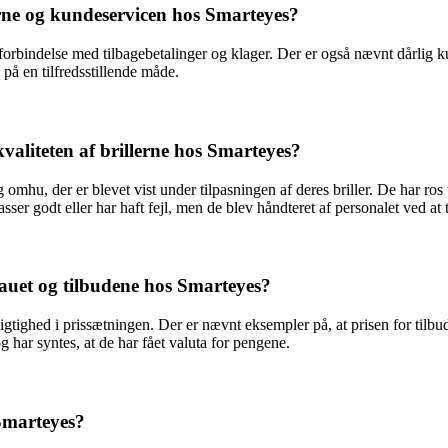
erne og kundeservicen hos Smarteyes?
forbindelse med tilbagebetalinger og klager. Der er også nævnt dårlig 
å en tilfredsstillende måde.
valiteten af brillerne hos Smarteyes?
hu, der er blevet vist under tilpasningen af deres briller. De har ros ti
asser godt eller har haft fejl, men de blev håndteret af personalet ved at ti
auet og tilbudene hos Smarteyes?
gtighed i prissætningen. Der er nævnt eksempler på, at prisen for tilbu
g har syntes, at de har fået valuta for pengene.
 Smarteyes?