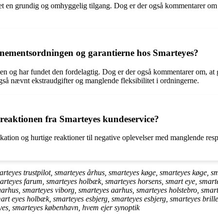
et en grundig og omhyggelig tilgang. Dog er der også kommentarer om syn
nementsordningen og garantierne hos Smarteyes?
og har fundet den fordelagtig. Dog er der også kommentarer om, at gara
også nævnt ekstraudgifter og manglende fleksibilitet i ordningerne.
eaktionen fra Smarteyes kundeservice?
on og hurtige reaktioner til negative oplevelser med manglende respon
rteyes trustpilot, smarteyes århus, smarteyes køge, smarteyes køge, sm
arteyes farum, smarteyes holbæk, smarteyes horsens, smart eye, smarte
aarhus, smarteyes viborg, smarteyes aarhus, smarteyes holstebro, smar
t eyes holbæk, smarteyes esbjerg, smarteyes esbjerg, smarteyes briller, fi
rteyes, smarteyes københavn, hvem ejer synoptik