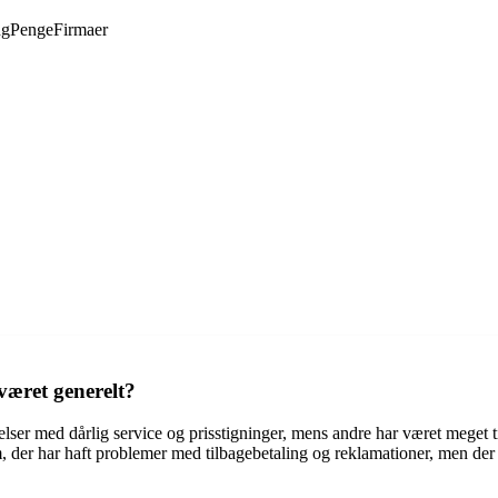
ng
Penge
Firmaer
æret generelt?
lser med dårlig service og prisstigninger, mens andre har været meget 
m, der har haft problemer med tilbagebetaling og reklamationer, men de