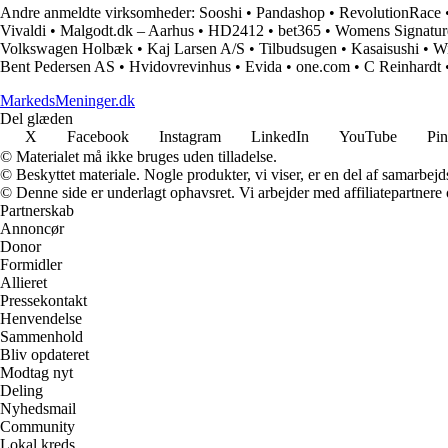
Andre anmeldte virksomheder:
Sooshi
•
Pandashop
•
RevolutionRace
Vivaldi
•
Malgodt.dk – Aarhus
•
HD2412
•
bet365
•
Womens Signatur
Volkswagen Holbæk
•
Kaj Larsen A/S
•
Tilbudsugen
•
Kasaisushi
•
W
Bent Pedersen AS
•
Hvidovrevinhus
•
Evida
•
one.com
•
C Reinhardt
MarkedsMeninger.dk
Del glæden
X
Facebook
Instagram
LinkedIn
YouTube
Pin
© Materialet må ikke bruges uden tilladelse.
© Beskyttet materiale. Nogle produkter, vi viser, er en del af samarbejd
© Denne side er underlagt ophavsret. Vi arbejder med affiliatepartnere 
Partnerskab
Annoncør
Donor
Formidler
Allieret
Pressekontakt
Henvendelse
Sammenhold
Bliv opdateret
Modtag nyt
Deling
Nyhedsmail
Community
Lokal kreds