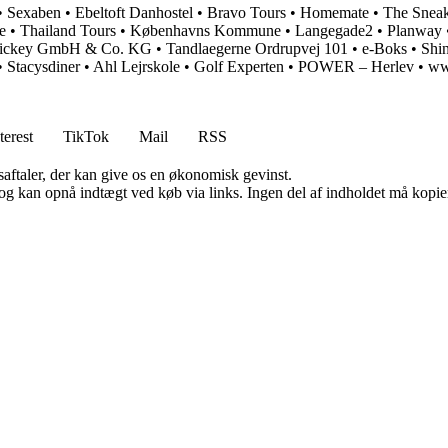
•
Sexaben
•
Ebeltoft Danhostel
•
Bravo Tours
•
Homemate
•
The Sneak
e
•
Thailand Tours
•
Københavns Kommune
•
Langegade2
•
Planway
ickey GmbH & Co. KG
•
Tandlaegerne Ordrupvej 101
•
e-Boks
•
Shi
•
Stacysdiner
•
Ahl Lejrskole
•
Golf Experten
•
POWER – Herlev
•
ww
terest
TikTok
Mail
RSS
saftaler, der kan give os en økonomisk gevinst.
og kan opnå indtægt ved køb via links. Ingen del af indholdet må kopiere