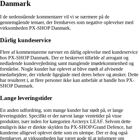
Danmark
I de nedenstående kommentarer vil vi se nærmere på de
gennemgående temaer, der fremhæves som negative oplevelser med
virksomheden PX-SHOP Danmark.
Dårlig kundeservice
Flere af kommentarerne nævner en dårlig oplevelse med kundeservice
hos PX-SHOP Danmark. Der er beskrevet tilfælde af arrogant og
nedladende kundevejledning samt manglende imødekommenhed og
forståelse. Nogle kunder har oplevet at blive mødt af afvisende
medarbejdere, der virkede ligeglade med deres behov og ønsker. Dette
har resulteret i, at flere personer ikke kan anbefale at handle hos PX-
SHOP Danmark.
Lange leveringstider
En anden udfordring, som mange kunder har stødt på, er lange
leveringstider. Specifikt er der nævnt lange ventetider på visse
produkter, især inden for kategorien Arcteryx LEAF. Selvom dette
muligvis ikke er direkte skylden fra PX-SHOP/Grand Defence, har
kunderne alligevel oplevet dette som en ulempe. Der er dog også
fremhævet, at virksomheden har været gode til at informere om